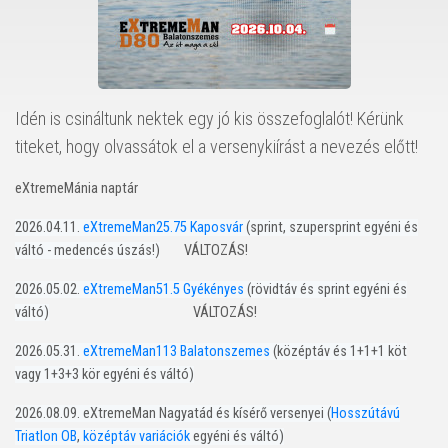
Idén is csináltunk nektek egy jó kis összefoglalót! Kérünk
titeket, hogy olvassátok el a versenykiírást a nevezés előtt!
eXtremeMánia naptár
2026.04.11.
eXtremeMan25.75 Kaposvár
(sprint, szupersprint egyéni és
váltó - medencés úszás!)
VÁLTOZÁS!
2026.05.02.
eXtremeMan51.5 Gyékényes
(rövidtáv és sprint egyéni és
váltó)
VÁLTOZÁS!
2026.05.31.
eXtremeMan113 Balatonszemes
(középtáv és 1+1+1 köt
vagy 1+3+3 kör egyéni és váltó)
2026.08.09. eXtremeMan Nagyatád és kísérő versenyei (
Hosszútávú
Triatlon OB
,
középtáv variációk
egyéni és váltó)