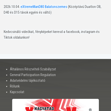
2026.10.04.
eXtremeManD80 Balatonszemes
(Középtávú Duatlon OB,
D40 és D15 távok egyéni és váltó)
Kedvcsináló videókat, fényképeket keresd a facebook, instagram és
Tiktok oldalunkon!
Általános Részvételi Szabályzat
General Participation Regulation
Adatvédelmi tájékoztató
Rólunk
Kapcsolat