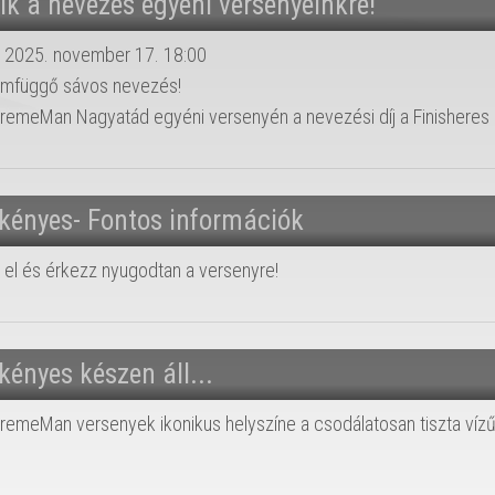
lik a nevezés egyéni versenyeinkre!
: 2025. november 17. 18:00
ámfüggő sávos nevezés!
remeMan Nagyatád egyéni versenyén a nevezési díj a Finisheres p
kényes- Fontos információk
 el és érkezz nyugodtan a versenyre!
kényes készen áll...
remeMan versenyek ikonikus helyszíne a csodálatosan tiszta víz