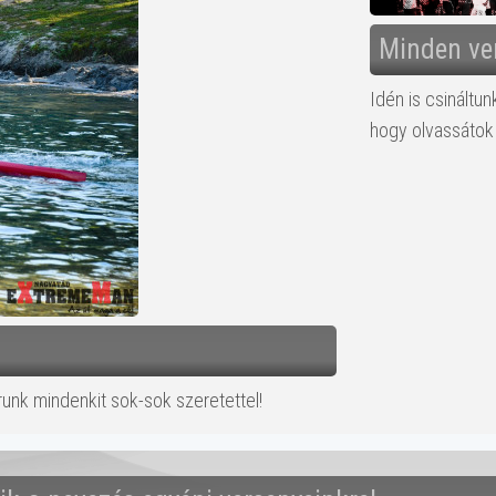
Minden ver
Idén is csináltun
hogy olvassátok 
runk mindenkit sok-sok szeretettel!