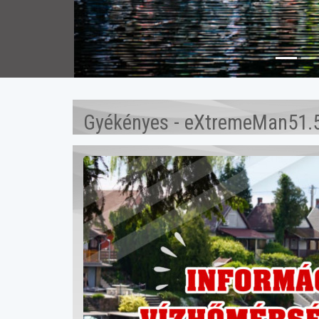
Gyékényes - eXtremeMan51.5