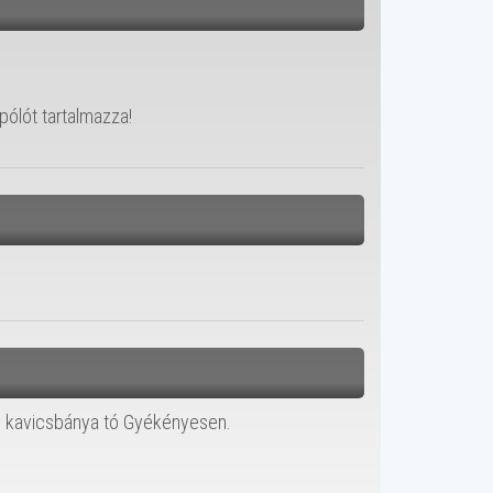
ólót tartalmazza!
ű kavicsbánya tó Gyékényesen.