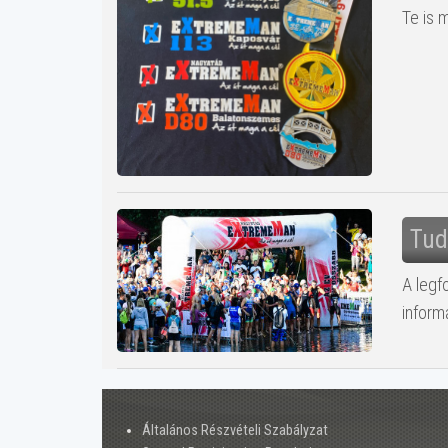
Te is 
Tud
A legf
inform
Általános Részvételi Szabályzat