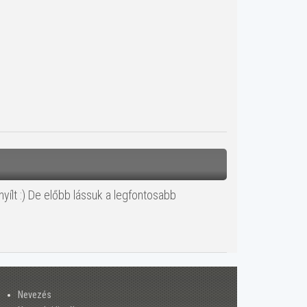
ílt :) De előbb lássuk a legfontosabb
Nevezés