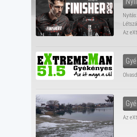
Nyí
Nyitás
Létsz
Az eXt
Gyé
Olvasd
Gyé
Az eXt