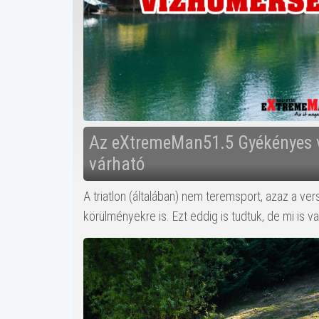
Az eXtremeMan51.5 Gyékényes 
várható
A triatlon (általában) nem teremsport, azaz a ver
körülményekre is. Ezt eddig is tudtuk, de mi is 