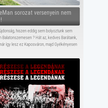
eMan sorozat versenyein nem
!
újdonság, hiszen eddig sem bolyoztunk sem
 Balatonszemesen ? Hát az, kedves Barátaink,
ár így lesz ez Kaposváron, majd Gyékényesen