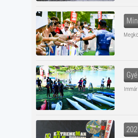
Min
Megkön
Gyé
Immár 
202