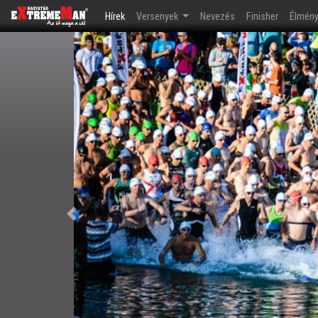
(current)
Hírek
Versenyek
Nevezés
Finisher
Élmén
Előző