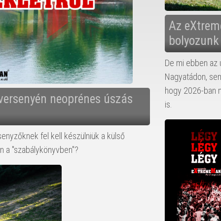
Az eXtrem
bolyozunk 
De mi ebben az 
Nagyatádon, sem
hogy 2026-ban m
versenyén neoprénes úszás
is.
senyzőknek fel kell készülniük a külső
van a "szabálykönyvben"?