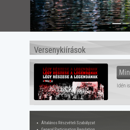
Versenykiírások
Min
Idén i
Általános Részvételi Szabályzat
General Participation Regulation