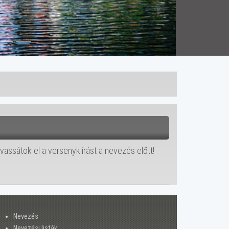
lvassátok el a versenykiírást a nevezés előtt!
Nevezés
Nevezési listák