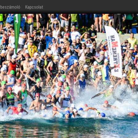
ybeszámoló
Kapcsolat