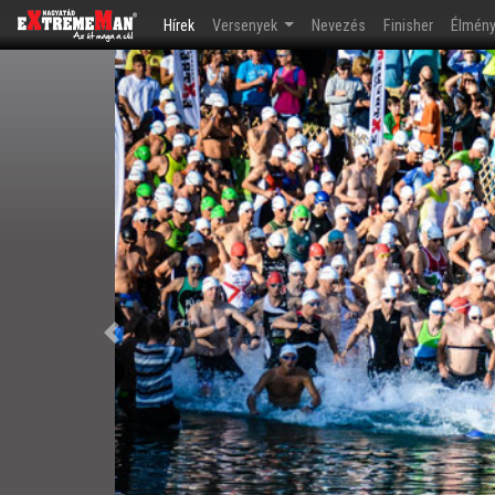
(current)
Hírek
Versenyek
Nevezés
Finisher
Élmén
Előző