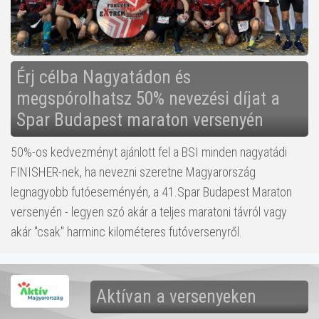
Érj célba Nagyatádon és
megspórolhatsz 50% nevezési díjat a
Spar Budapest maraton versenyén
50%-os kedvezményt ajánlott fel a BSI minden nagyatádi
FINISHER-nek, ha nevezni szeretne Magyarország
legnagyobb futóeseményén, a 41.Spar Budapest Maraton
versenyén - legyen szó akár a teljes maratoni távról vagy
akár "csak" harminc kilométeres futóversenyről.
Aktívan a versenyeken