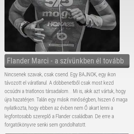
Flander Marci - a szívünkben él tovább
Nincsenek szavak, csak csend. Egy BAJNOK, egy ikon
távozott el váratlanul. A döbbenetből csak most kezd
ocsúdni a triatlonos társadalom... Mi is, akik azt vártuk, hogy
újra hazatérjen. Talán egy másik minőségben, hiszen ő maga
nyilatkozta, hogy ebben az évben nem Ő akart lenni a
legfontosabb szereplő a Flander családban. De erre a
forgatókönyvre senki sem gondolhatott.