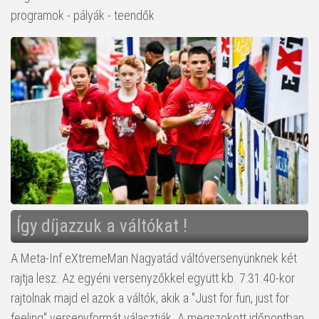
programok - pályák - teendők
Így díjazzuk a váltókat !
A Meta-Inf eXtremeMan Nagyatád váltóversenyünknek két
rajtja lesz. Az egyéni versenyzőkkel együtt kb. 7:31:40-kor
rajtolnak majd el azok a váltók, akik a "Just for fun, just for
feeling" versenyformát választják. A megszokott időpontban,