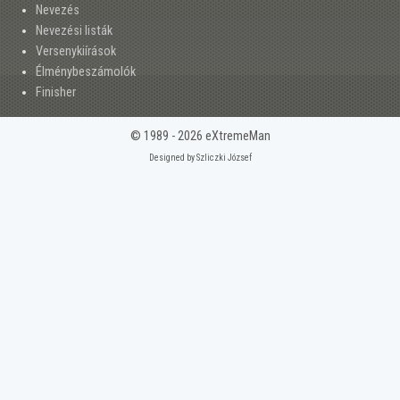
Nevezés
Nevezési listák
Versenykiírások
Élménybeszámolók
Finisher
© 1989 - 2026 eXtremeMan
Designed by Szliczki József