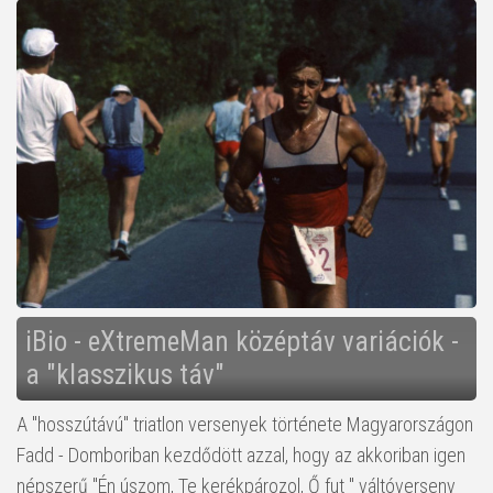
iBio - eXtremeMan középtáv variációk -
a "klasszikus táv"
A "hosszútávú" triatlon versenyek története Magyarországon
Fadd - Domboriban kezdődött azzal, hogy az akkoriban igen
népszerű "Én úszom, Te kerékpározol, Ő fut " váltóverseny