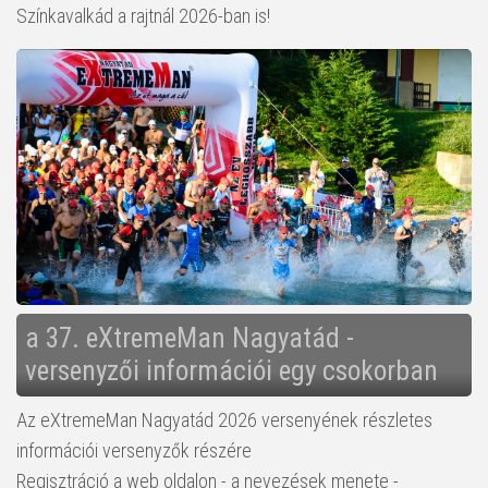
Színkavalkád a rajtnál 2026-ban is!
a 37. eXtremeMan Nagyatád -
versenyzői információi egy csokorban
Az eXtremeMan Nagyatád 2026 versenyének részletes
információi versenyzők részére
Regisztráció a web oldalon - a nevezések menete -