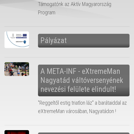
Támogatónk az Aktív Magyarország
Program
Pályázat
A META-INF - eXtremeMan
Nagyatád váltóversenyének
nevezési felülete elindult!
"Reggeltől estig triatlon láz" a barátaiddal az
eXtremeMan városában, Nagyatádon !