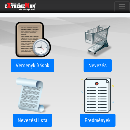
Versenykiírások
Nevezés
Nevezési lista
Eredmények