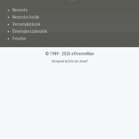
Nevezés
Nevezési listák
Versenykiírások
Élménybeszámolók
Finisher
© 1989 - 2026 eXtremeMan
Designed by Szliczki József