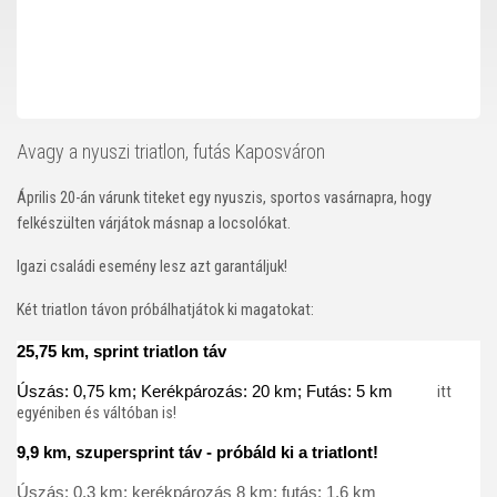
Avagy a nyuszi triatlon, futás Kaposváron
Április 20-án várunk titeket egy nyuszis, sportos vasárnapra, hogy
felkészülten várjátok másnap a locsolókat.
Igazi családi esemény lesz azt garantáljuk!
Két triatlon távon próbálhatjátok ki magatokat:
25,75 km, sprint triatlon táv
Úszás: 0,75 km; Kerékpározás: 20 km; Futás: 5 km 
itt
egyéniben és váltóban is!
9,9 km, szupersprint táv - próbáld ki a triatlont!
Úszás: 0,3 km; kerékpározás 8
km; futás: 1,6 km