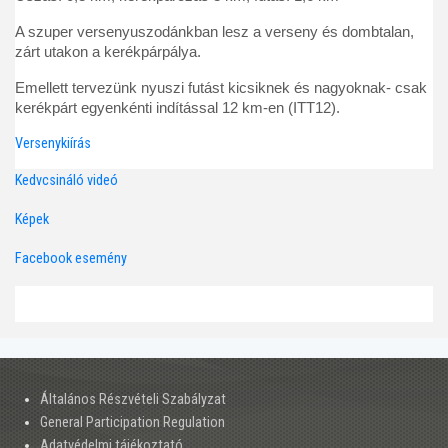
A szuper versenyuszodánkban lesz a verseny és dombtalan,
zárt utakon a kerékpárpálya.
Emellett tervezünk nyuszi futást kicsiknek és nagyoknak- csak
kerékpárt egyenkénti indítással 12 km-en (ITT12).
Versenykiírás
Kedvcsináló videó
Képek
Facebook esemény
Általános Részvételi Szabályzat
General Participation Regulation
Adatvédelmi tájékoztató