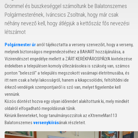
Örömmel és büszkeséggel számoltunk be Balatonszemes
Polgármesterének, Iváncsics Zsoltnak, hogy már csak
néhány nevező kell, hogy átlépjük a kettőszáz fős nevezési
létszámot
Polgármester úr
arról tájékoztatta a verseny szervezőit, hogy a verseny,
melynek biztonságos megrendezéséhez a BAHART hozzájárulása, a
Vizirendészet engedélye mellett a ZÁRT KERÉKPÁROSPÁLYA kivitelezése
érdekében a településen komoly útlezárásokra is szükség van, számos
ponton "beleszól" a település megszokott vasárnapi életritmusába, és
itt nem csak a helyi lakosságról, hanem a kikapcsolódni, feltöltődni ide
érkező vendégek szempontjairól is szó van, melyet figyelembe kell
vennünk.
Közös döntést hozva egy olyan időrendet alakítottunk ki, mely mindkét
oldalról elfogadható megoldásnak tűnik.
Kérünk Benneteket, hogy tanulmányozzátok az eXtremeMan113
Balatonszemes
versenykiírás
ának részleteit.