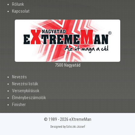
Rólunk
Kapcsolat
7500 Nagyatád
Nevezés
Nevezési listák
Versenykiírások
Élménybeszámolók
Finisher
© 1989 - 2026 eXtremeMan
Designed by Szliczki József