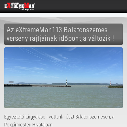
Az eXtremeMan113 Balatonszemes
verseny rajtjainak időpontja változik !
Egyeztető tárgyaláson vettünk részt Balatonszemesen, a
Polgármesteri Hivatalban.