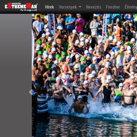
(current)
Hírek
Versenyek
Nevezés
Finisher
Élmén
Előző