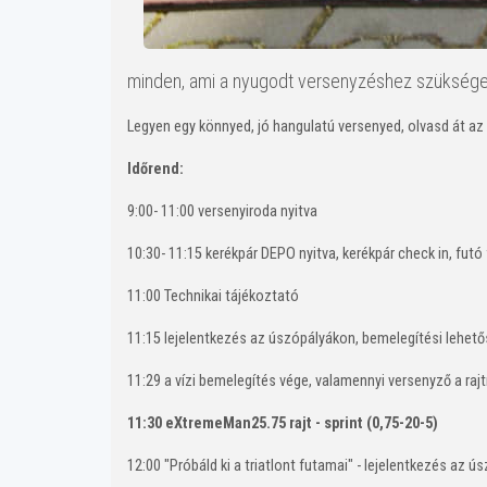
minden, ami a nyugodt versenyzéshez szükség
Legyen egy könnyed, jó hangulatú versenyed, olvasd át az
Időrend:
9:00- 11:00 versenyiroda nyitva
10:30- 11:15 kerékpár DEPO nyitva, kerékpár check in, futó
11:00 Technikai tájékoztató
11:15 lejelentkezés az úszópályákon, bemelegítési lehető
11:29 a vízi bemelegítés vége, valamennyi versenyző a rajt
11:30 eXtremeMan25.75 rajt - sprint (0,75-20-5)
12:00 "Próbáld ki a triatlont futamai" - lejelentkezés az 