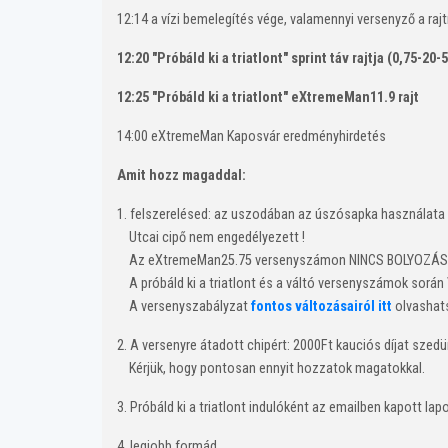
12:14 a vízi bemelegítés vége, valamennyi versenyző a rajt
12:20 "Próbáld ki a triatlont" sprint táv rajtja (0,75-2
12:25
"Próbáld ki a triatlont" eXtremeMan11.9 rajt
14:00 eXtremeMan Kaposvár eredményhirdetés
Amit hozz magaddal:
1. felszerelésed: az uszodában az úszósapka használata 
Utcai cipő nem engedélyezett !
Az eXtremeMan25.75 versenyszámon NINCS BOLYOZÁS - bár
A próbáld ki a triatlont és a váltó versenyszámok során
A versenyszabályzat
fontos változásairól itt
olvashat
2. A versenyre átadott chipért: 2000Ft kauciós díjat szedü
Kérjük, hogy pontosan ennyit hozzatok magatokkal.
3. Próbáld ki a triatlont indulóként az emailben kapott la
4. legjobb formád