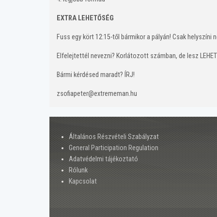
EXTRA LEHETŐSÉG
Fuss egy kört 12:15-től bármikor a pályán! Csak helyszíni 
Elfelejtettél nevezni? Korlátozott számban, de lesz LEHET
Bármi kérdésed maradt? ÍRJ!
zsofiapeter@extrememan.hu
Általános Részvételi Szabályzat
General Participation Regulation
Adatvédelmi tájékoztató
Rólunk
Kapcsolat