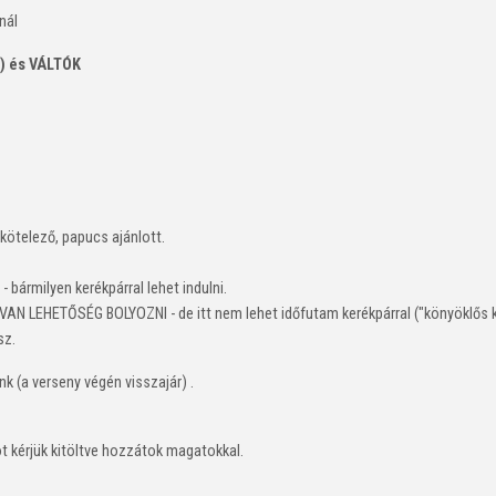
nál
0-5) és VÁLTÓK
kötelező, papucs ajánlott.
milyen kerékpárral lehet indulni.
 VAN LEHETŐSÉG BOLYOZNI - de itt nem lehet időfutam kerékpárral
("könyöklős 
sz.
nk (a verseny végén visszajár) .
pot kérjük kitöltve hozzátok magatokkal.