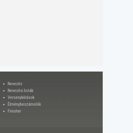
Nevezés
Nevezési listák
Versenykiírások
Élménybeszámolók
Finisher