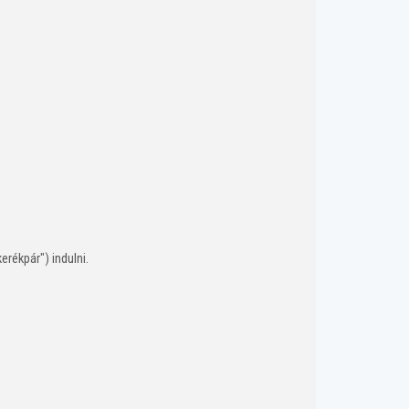
kerékpár")
indulni.