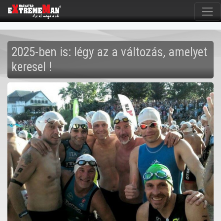
2025-ben is: légy az a változás, amelyet
keresel !