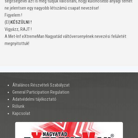
segítségével azt is meg tudjuk valósítani, hogy különösebb anyagi terhet
ne jelentsen egy nagyobb létszámú csapat nevezése!
Figyelem !
(El)
KÉSZÜLNI !
Vigyázz, RAJT !
A Met-Inf eXtremeMan Nagyatád váltóversenyének nevezési felületét
megnyitottuk!
Általános Részvételi Szabályzat
General Participation Regulation
Adatvédelmi tájékoztató
Rólunk
Kapcsolat