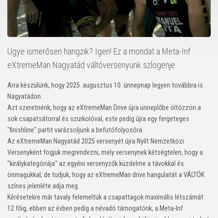
Ugye ismerősen hangzik? Igen! Ez a mondat a Meta-Inf
eXtremeMan Nagyatád váltóversenyünk szlogenje
Arra készülünk, hogy 2025. augusztus 10. ünnepnap legyen továbbra is
Nagyatádon.
Azt szeretnénk, hogy az eXtremeMan Drive újra ünneplőbe öltözzön a
sok csapatsátorral és szurkolóval, este pedig újra egy fergeteges
"finishline" partit varázsoljunk a befutófolyosóra.
Az eXtremeMan Nagyatád 2025 versenyét újra Nyílt Nemzetközi
Versenyként fogjuk megrendezni, mely versenynek kétségtelen, hogy a
"királykategóriája" az egyéni versenyzők küzdelme a távokkal és
önmagukkal, de tudjuk, hogy az eXtremeMan drive hangulatát a VÁLTÓK
színes jelenléte adja meg.
Kérésetekre már tavaly felemeltük a csapattagok maximális létszámát
12 főig, ebben az évben pedig a névadó támogatónk, a Meta-Inf