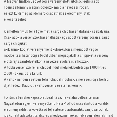
A Magyar Triatlon Szövetség a verseny előtti utolsó, legfrissebb
licenszállomány alapján dolgozik majd a nevezési irodán,
és ezt küldi meg az időmérő csapatnak az eredménylisták
elkészítéséhez.
Kiemelten hívjuk fel a figyelmet a sárga chip használatának szabályaira.
Csak azok a versenyzők használhatják egy adott verseny során a saját
sárga chipjüket,
akik annak kódját versenyenként külön-külön a megadott végső
módosítási határidőig a Profiljukban megadják ill. a chipjüket a verseny
előtti rajtszámfelvételkor a nevezési irodára is elhozzák.
A többi versenyző fehér chippel indul, melynek bérleti díja 1.000 Ft és
2.000 Ft kauciót is kérünk.
A váltók minden esetben fehér chippel indulnak, a nevezési díj a bérleti
díjat fedezi. Kauciót a váltóverseny esetén is kérünk.
Fontos a Finisher kapcsolat beállítása, ha valaha célbaértél már
Nagyatádon egyéni versenyzőként. Ha a Profilod összekötöd a korábbi
eredményeiddel, a következő teljesítéseid automatikusan jóváíródnak,
így korrekt adatokat találsz és a kedvezmények is helyesen jelennek majd