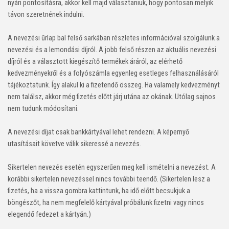
nyári pontosításra, akkor kell majd választaniuk, hogy pontosan melyik
távon szeretnének indulni.
A nevezési űrlap bal felső sarkában részletes információval szolgálunk a
nevezési és a lemondási díjról. A jobb felső részen az aktuális nevezési
díjról és a választott kiegészítő termékek áráról, az elérhető
kedvezményekről és a folyószámla egyenleg esetleges felhasználásáról
tájékoztatunk. Így alakul ki a fizetendő összeg. Ha valamely kedvezményt
nem találsz, akkor még fizetés előtt járj utána az okának. Utólag sajnos
nem tudunk módosítani.
A nevezési díjat csak bankkártyával lehet rendezni. A képernyő
utasításait követve válik sikeressé a nevezés.
Sikertelen nevezés esetén egyszerűen meg kell ismételni a nevezést. A
korábbi sikertelen nevezéssel nincs további teendő. (Sikertelen lesz a
fizetés, ha a vissza gombra kattintunk, ha idő előtt becsukjuk a
böngészőt, ha nem megfelelő kártyával próbálunk fizetni vagy nincs
elegendő fedezet a kártyán.)