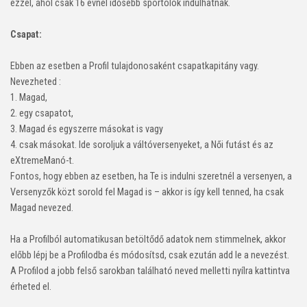
ezzel, ahol csak 16 évnél idősebb sportolók indulhatnak.
Csapat:
Ebben az esetben a Profil tulajdonosaként csapatkapitány vagy.
Nevezheted :
1. Magad,
2. egy csapatot,
3. Magad és egyszerre másokat is vagy
4. csak másokat. Ide soroljuk a váltóversenyeket, a Női futást és az
eXtremeManó-t.
Fontos, hogy ebben az esetben, ha Te is indulni szeretnél a versenyen, a
Versenyzők közt sorold fel Magad is – akkor is így kell tenned, ha csak
Magad nevezed.
Ha a Profilból automatikusan betöltődő adatok nem stimmelnek, akkor
előbb lépj be a Profilodba és módosítsd, csak ezután add le a nevezést.
A Profilod a jobb felső sarokban található neved melletti nyílra kattintva
érheted el.