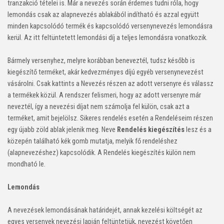
tranzakció tételei is. Már a nevezés során érdemes tudni róla, hogy
lemondás csak az alapnevezés ablakából indítható és azzal együtt
minden kapcsolódó termék és kapcsolódó versenynevezés lemondásra
kerül. Az itt feltüntetett lemondási díj a teljes lemondásra vonatkozik.
Bármely versenyhez, melyre korábban beneveztél, tudsz később is
kiegészítő terméket, akár kedvezményes díjú egyéb versenynevezést
vásárolni. Csak kattints a Nevezés részen az adott versenyre és válassz
a termékek közül. A rendszer felismeri, hogy az adott versenyre már
neveztél, így a nevezési díjat nem számolja fel külön, csak azt a
terméket, amit bejelölsz. Sikeres rendelés esetén a Rendeléseim részen
egy újabb zöld ablak jelenik meg. Neve
Rendelés kiegészítés
lesz és a
közepén található kék gomb mutatja, melyik fő rendeléshez
(alapnevezéshez) kapcsolódik. A Rendelés kiegészítés külön nem
mondható le.
Lemondás
A nevezések lemondásának határidejét, annak kezelési költségét az
egyes versenyek nevezési lapján feltüntetjük, nevezést követően