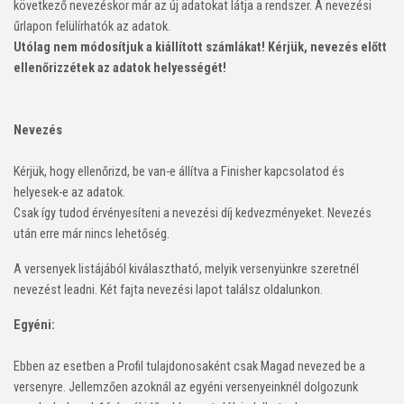
következő nevezéskor már az új adatokat látja a rendszer. A nevezési
űrlapon felülírhatók az adatok.
Utólag nem módosítjuk a kiállított számlákat! Kérjük, nevezés előtt
ellenőrizzétek az adatok helyességét!
Nevezés
Kérjük, hogy
ellenőrizd, be van-e állítva a Finisher kapcsolatod és
helyesek-e az adatok.
Csak így tudod érvényesíteni a nevezési díj kedvezményeket. Nevezés
után erre már nincs lehetőség.
A versenyek listájából kiválasztható, melyik versenyünkre szeretnél
nevezést leadni. Két fajta nevezési lapot találsz oldalunkon.
Egyéni:
Ebben az esetben a Profil tulajdonosaként csak Magad nevezed be a
versenyre. Jellemzően azoknál az egyéni versenyeinknél dolgozunk