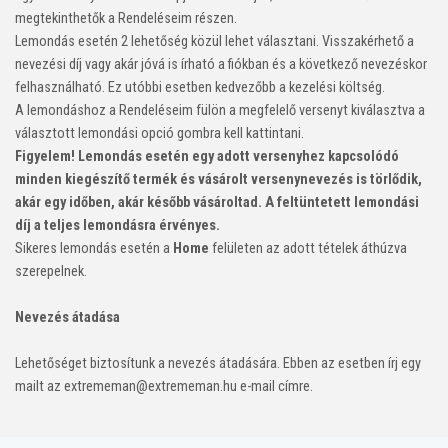
megtekinthetők a Rendeléseim részen.
Lemondás esetén 2 lehetőség közül lehet választani. Visszakérhető a
nevezési díj vagy akár jóvá is írható a fiókban és a következő nevezéskor
felhasználható. Ez utóbbi esetben kedvezőbb a kezelési költség.
A lemondáshoz a Rendeléseim fülön a megfelelő versenyt kiválasztva a
választott lemondási opció gombra kell kattintani.
Figyelem! Lemondás esetén egy adott versenyhez kapcsolódó
minden kiegészítő termék és vásárolt versenynevezés is törlődik,
akár egy időben, akár később vásároltad. A feltüntetett lemondási
díj a teljes lemondásra érvényes.
Sikeres lemondás esetén a
Home
felületen az adott tételek áthúzva
szerepelnek.
Nevezés átadása
Lehetőséget biztosítunk a nevezés átadására. Ebben az esetben írj egy
mailt az extrememan@extrememan.hu e-mail címre.