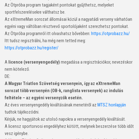
Az Ötpróba program tagjaként pontokat gyűjthetsz, melyeket
sportfelszerelésekre válthatsz be.
Az eXtremeMan sorozat állomásai közül a nagyatádi verseny várhatóan
egyéni vagy váltóban résztvevő sportolójaként szerezhetsz pontokat.
Az Ötpróba programról itt olvashatsz bővebben:
https://otprobazz.hu/
Itt tudsz regisztrálni, ha még nem tetted meg:
https://otprobazz.hu/register/
A
licence (versenyengedély)
megadása a regisztrációkor, nevezéskor
nem kötelező.
DE:
A Magyar Triatlon Szövetség versenyein, így az eXtremeMan
sorozat több versenyén (OB-k, ranglista versenyek) az indulás
feltétele – az egyéni versenyzők esetén.
Az éves versenyengedély kiváltásának menetéről az
MTSZ honlapján
tudtok tájékozódni.
Kérjük, ne hagyjátok az utolsó napokra a versenyengedély kiváltását.
A licensz sportorvosi engedélyhez kötött, melynek beszerzése több időt
vesz igénybe.