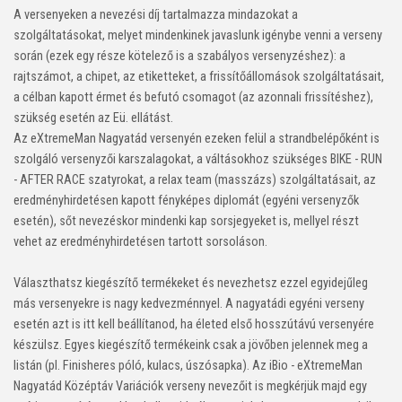
A versenyeken a nevezési díj
tartalmazza mindazokat a
szolgáltatásokat, melyet mindenkinek javaslunk igénybe venni a verseny
során (ezek egy része kötelező is a szabályos versenyzéshez):
a
rajtszámot, a chipet, az etiketteket, a frissítőállomások szolgáltatásait,
a célban kapott érmet és befutó csomagot (az azonnali frissítéshez),
szükség esetén az Eü. ellátást.
Az eXtremeMan Nagyatád versenyén ezeken felül a
strandbelépőként is
szolgáló versenyzői karszalagokat, a váltásokhoz szükséges BIKE - RUN
- AFTER RACE szatyrokat, a relax team (masszázs) szolgáltatásait, az
eredményhirdetésen kapott fényképes diplomát (egyéni versenyzők
esetén), sőt nevezéskor mindenki kap sorsjegyeket is, mellyel részt
vehet az eredményhirdetésen tartott sorsoláson.
Választhatsz kiegészítő termékeket és nevezhetsz ezzel egyidejűleg
más versenyekre is nagy kedvezménnyel.
A nagyatádi egyéni verseny
esetén azt is itt kell beállítanod, ha életed első hosszútávú versenyére
készülsz. Egyes kiegészítő termékeink csak a jövőben jelennek meg a
listán (
pl. Finisheres póló, kulacs, úszósapka). Az
iBio - eXtremeMan
Nagyatád Középtáv Variációk verseny nevezőit is megkérjük majd egy