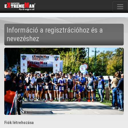
Információ a regisztrációhoz és a
nevezéshez
Fiók létrehozása