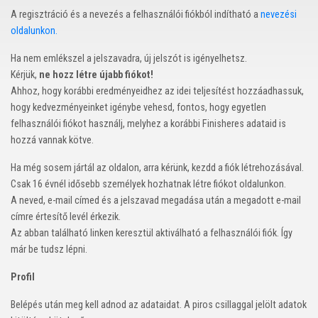
A regisztráció és a nevezés a felhasználói fiókból indítható a
nevezési
oldalunkon.
Ha nem emlékszel a jelszavadra, új jelszót is igényelhetsz.
Kérjük,
ne hozz létre újabb fiókot!
Ahhoz, hogy korábbi eredményeidhez az idei teljesítést hozzáadhassuk,
hogy kedvezményeinket igénybe vehesd, fontos, hogy egyetlen
felhasználói fiókot használj, melyhez a korábbi Finisheres adataid is
hozzá vannak kötve.
Ha még sosem jártál az oldalon, arra kérünk, kezdd a fiók létrehozásával.
Csak 16 évnél idősebb személyek hozhatnak létre fiókot oldalunkon.
A neved, e-mail címed és a jelszavad megadása után a megadott e-mail
címre értesítő levél érkezik.
Az abban található linken keresztül aktiválható a felhasználói fiók. Így
már be tudsz lépni.
Profil
Belépés után meg kell adnod az adataidat. A piros csillaggal jelölt adatok