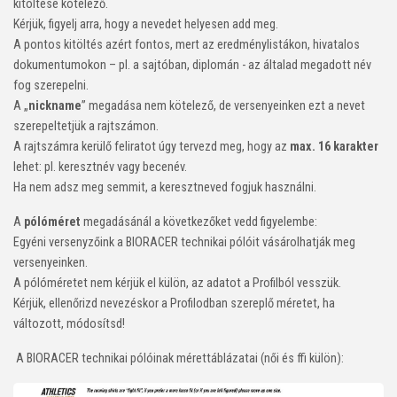
kitöltése kötelező.
Kérjük, figyelj arra, hogy a nevedet helyesen add meg.
A pontos kitöltés azért fontos, mert az eredménylistákon, hivatalos
dokumentumokon – pl. a sajtóban, diplomán - az általad megadott név
fog szerepelni.
A „
nickname
” megadása nem kötelező, de versenyeinken ezt a nevet
szerepeltetjük a rajtszámon.
A rajtszámra kerülő feliratot úgy tervezd meg, hogy az
max. 16 karakter
lehet: pl. keresztnév vagy becenév.
Ha nem adsz meg semmit, a keresztneved fogjuk használni.
A
pólóméret
megadásánál a következőket vedd figyelembe:
Egyéni versenyzőink a BIORACER technikai pólóit vásárolhatják meg
versenyeinken.
A pólóméretet nem kérjük el külön, az adatot a Profilból vesszük.
Kérjük, ellenőrizd nevezéskor a Profilodban szereplő méretet, ha
változott, módosítsd!
A BIORACER technikai pólóinak mérettáblázatai (női és ffi külön):