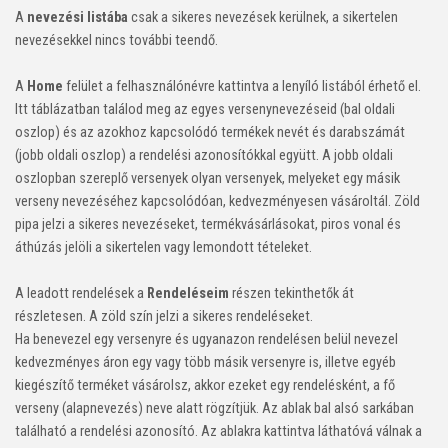
A
nevezési listába
csak a sikeres nevezések kerülnek, a sikertelen
nevezésekkel nincs további teendő.
A
Home
felület a felhasználónévre kattintva a lenyíló listából érhető el.
Itt táblázatban találod meg az egyes versenynevezéseid (bal oldali
oszlop) és az azokhoz kapcsolódó termékek nevét és darabszámát
(jobb oldali oszlop) a rendelési azonosítókkal együtt. A jobb oldali
oszlopban szereplő versenyek olyan versenyek, melyeket egy másik
verseny nevezéséhez kapcsolódóan, kedvezményesen vásároltál. Zöld
pipa jelzi a sikeres nevezéseket, termékvásárlásokat, piros vonal és
áthúzás jelöli a sikertelen vagy lemondott tételeket.
A leadott rendelések a
Rendeléseim
részen tekinthetők át
részletesen. A zöld szín jelzi a sikeres rendeléseket.
Ha benevezel egy versenyre és ugyanazon rendelésen belül nevezel
kedvezményes áron egy vagy több másik versenyre is, illetve egyéb
kiegészítő terméket vásárolsz, akkor ezeket egy rendelésként, a fő
verseny (alapnevezés) neve alatt rögzítjük. Az ablak bal alsó sarkában
található a rendelési azonosító. Az ablakra kattintva láthatóvá válnak a