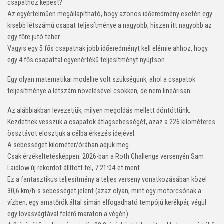
csapathoz képest?
Az egyértelműen megállapítható, hogy azonos időeredmény esetén egy
kisebb létszámú csapat teljesítménye a nagyobb, hiszen itt nagyobb az
egy főre jutó teher.
Vagyis egy 5 fős csapatnak jobb időeredményt kell elérnie ahhoz, hogy
egy 4 fős csapattal egyenértékű teljesítményt nyújtson.
Egy olyan matematikai modellre volt szükségünk, ahol a csapatok
teljesítménye a létszám növelésével csökken, de nem lineárisan.
Az alábbiakban levezetjük, milyen megoldás mellett döntöttünk.
Kezdetnek vesszük a csapatok átlagsebességét, azaz a 226 kilométeres
össztávot elosztjuk a célba érkezés idejével.
A sebességet kilométer/órában adjuk meg.
Csak érzékeltetésképpen: 2026-ban a Roth Challenge versenyén Sam
Laidlow új rekordot állított fel, 7:21:04-et ment.
Ez a fantasztikus teljesítmény a teljes verseny vonatkozásában közel
30,6 km/h-s sebességet jelent (azaz olyan, mint egy motorcsónak a
vízben, egy amatőrök által simán elfogadható tempójú kerékpár, végül
egy lovasvágtával felérő maraton a végén).