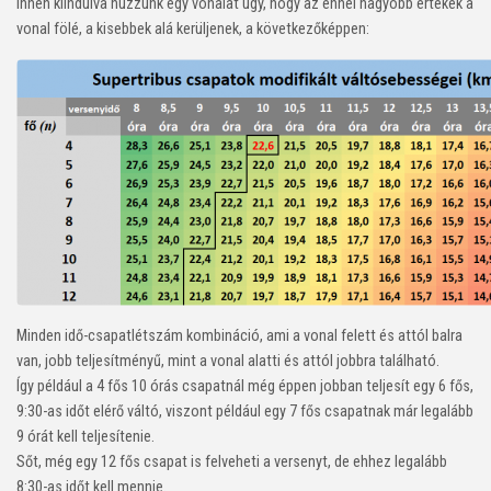
Innen kiindulva húzzunk egy vonalat úgy, hogy az ennél nagyobb értékek a
vonal fölé, a kisebbek alá kerüljenek, a következőképpen:
Minden idő-csapatlétszám kombináció, ami a vonal felett és attól balra
van, jobb teljesítményű, mint a vonal alatti és attól jobbra található.
Így például a 4 fős 10 órás csapatnál még éppen jobban teljesít egy 6 fős,
9:30-as időt elérő váltó, viszont például egy 7 fős csapatnak már legalább
9 órát kell teljesítenie.
Sőt, még egy 12 fős csapat is felveheti a versenyt, de ehhez legalább
8:30-as időt kell mennie.