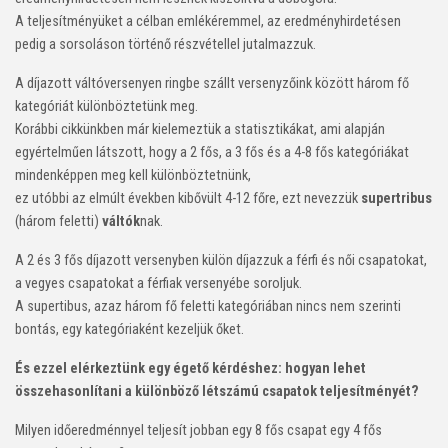
A teljesítményüket a célban emlékéremmel, az eredményhirdetésen
pedig a sorsoláson történő részvétellel jutalmazzuk.
A díjazott váltóversenyen ringbe szállt versenyzőink között három fő
kategóriát különböztetünk meg.
Korábbi cikkünkben már kielemeztük a statisztikákat, ami alapján
egyértelműen látszott, hogy a 2 fős, a 3 fős és a 4-8 fős kategóriákat
mindenképpen meg kell különböztetnünk,
ez utóbbi az elmúlt években kibővült 4-12 főre, ezt nevezzük
supertribus
(három feletti)
váltók
nak.
A 2 és 3 fős díjazott versenyben külön díjazzuk a férfi és női csapatokat,
a vegyes csapatokat a férfiak versenyébe soroljuk.
A supertibus, azaz három fő feletti kategóriában nincs nem szerinti
bontás, egy kategóriaként kezeljük őket.
És ezzel elérkeztünk egy égető kérdéshez: hogyan lehet
összehasonlítani a különböző létszámú csapatok teljesítményét?
Milyen időeredménnyel teljesít jobban egy 8 fős csapat egy 4 fős