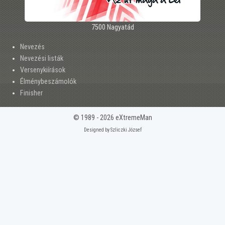
7500 Nagyatád
Nevezés
Nevezési listák
Versenykiírások
Élménybeszámolók
Finisher
© 1989 - 2026 eXtremeMan
Designed by Szliczki József