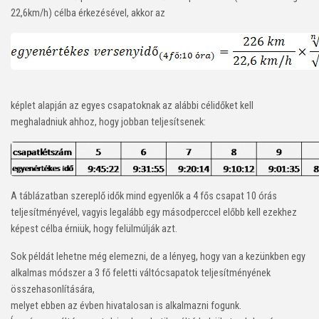
22,6km/h) célba érkezésével, akkor az
képlet alapján az egyes csapatoknak az alábbi célidőket kell
meghaladniuk ahhoz, hogy jobban teljesítsenek:
A táblázatban szereplő idők mind egyenlők a 4 fős csapat 10 órás
teljesítményével, vagyis legalább egy másodperccel előbb kell ezekhez
képest célba érniük, hogy felülmúlják azt.
Sok példát lehetne még elemezni, de a lényeg, hogy van a kezünkben egy
alkalmas módszer a 3 fő feletti váltócsapatok teljesítményének
összehasonlítására,
melyet ebben az évben hivatalosan is alkalmazni fogunk.