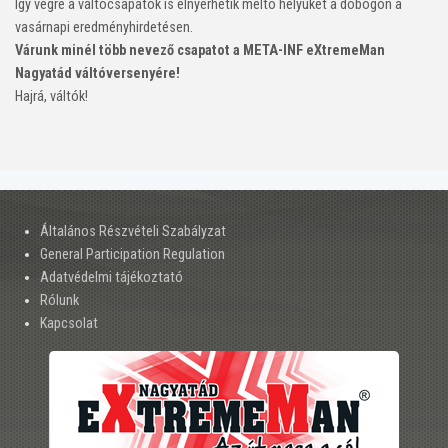
Így végre a váltócsapatok is elnyerhetik méltó helyüket a dobogón a
vasárnapi eredményhirdetésen.
Várunk minél több nevező csapatot a META-INF eXtremeMan
Nagyatád váltóversenyére!
Hajrá, váltók!
Általános Részvételi Szabályzat
General Participation Regulation
Adatvédelmi tájékoztató
Rólunk
Kapcsolat