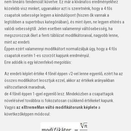
nem lineáris tendenciát követve. Ez már a kívánatos eredményekhez
közelebb visz minket, ugyanakkor azt is szeretnénk, hogy a 4 fős
csapatok sebessége legyen a kiindulópont (hiszen ők vannak a
legtöbben a supertribus kategóriában), és mint ilyen, ne legyen eltérés a
valódi sebességtől. Jelen esetben valamennyi váltósebesség, ha
megszorozzuk őket a fenti táblázat modifikátoraival, nagyobb lenne,
mint az eredeti.
Éppen ezért valamennyi modifikátort normalizáljuk úgy, hogy a 4 fős
csapatok esetén 1-es szorzót kapjunk eredményül.
Erre adódik is egy kézenfekvő megoldás:
Az eredeti képlet értéke 4 főnél éppen √2-vel lenne egyenlő, ezért ha az
összes modifikátort leosztjuk ezzel, akkor az értékek arányaikban
változatlanok maradnak,
de 4 főnél éppen 1-gyel egyenlő lesz. Mindeközben a csapattagok
növelésével továbbra is fokozatosan csökkenő értékeket kapunk.
Vagyis
az eXtremeMan váltó modifikátorunk képlete
a
következőképpen módosul: