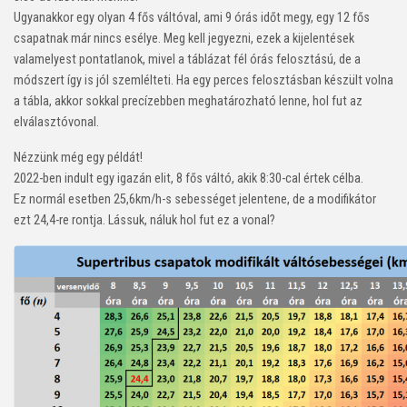
Ugyanakkor egy olyan 4 fős váltóval, ami 9 órás időt megy, egy 12 fős
csapatnak már nincs esélye. Meg kell jegyezni, ezek a kijelentések
valamelyest pontatlanok, mivel a táblázat fél órás felosztású, de a
módszert így is jól szemlélteti. Ha egy perces felosztásban készült volna
a tábla, akkor sokkal precízebben meghatározható lenne, hol fut az
elválasztóvonal.
Nézzünk még egy példát!
2022-ben indult egy igazán elit, 8 fős váltó, akik 8:30-cal értek célba.
Ez normál esetben 25,6km/h-s sebességet jelentene, de a modifikátor
ezt 24,4-re rontja. Lássuk, náluk hol fut ez a vonal?