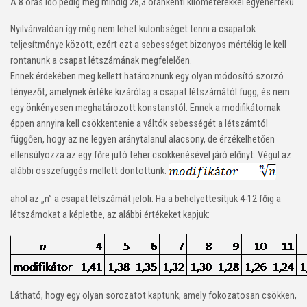
A 8 órás idő pedig még mindig 28,3 óránkénti kilométerekkel egyenértékű.
Nyilvánvalóan így még nem lehet különbséget tenni a csapatok
teljesítménye között, ezért ezt a sebességet bizonyos mértékig le kell
rontanunk a csapat létszámának megfelelően.
Ennek érdekében meg kellett határoznunk egy olyan módosító szorzó
tényezőt, amelynek értéke kizárólag a csapat létszámától függ, és nem
egy önkényesen meghatározott konstanstól. Ennek a modifikátornak
éppen annyira kell csökkentenie a váltók sebességét a létszámtól
függően, hogy az ne legyen aránytalanul alacsony, de érzékelhetően
ellensúlyozza az egy főre jutó teher csökkenésével járó előnyt. Végül az
alábbi összefüggés mellett döntöttünk:
ahol az „n” a csapat létszámát jelöli. Ha a behelyettesítjük 4-12 főig a
létszámokat a képletbe, az alábbi értékeket kapjuk:
Látható, hogy egy olyan sorozatot kaptunk, amely fokozatosan csökken,