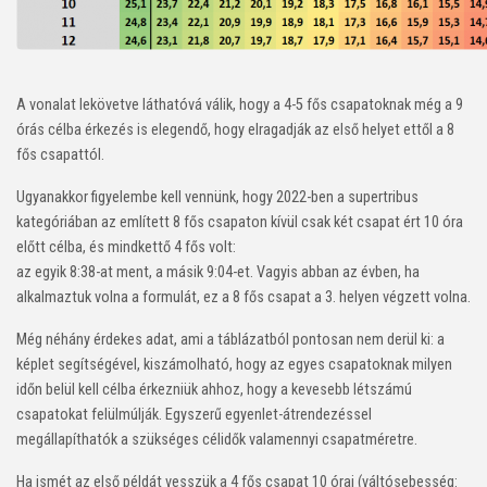
A vonalat lekövetve láthatóvá válik, hogy a 4-5 fős csapatoknak még a 9
órás célba érkezés is elegendő, hogy elragadják az első helyet ettől a 8
fős csapattól.
Ugyanakkor figyelembe kell vennünk, hogy 2022-ben a supertribus
kategóriában az említett 8 fős csapaton kívül csak két csapat ért 10 óra
előtt célba, és mindkettő 4 fős volt:
az egyik 8:38-at ment, a másik 9:04-et. Vagyis abban az évben, ha
alkalmaztuk volna a formulát, ez a 8 fős csapat a 3. helyen végzett volna.
Még néhány érdekes adat, ami a táblázatból pontosan nem derül ki: a
képlet segítségével, kiszámolható, hogy az egyes csapatoknak milyen
időn belül kell célba érkezniük ahhoz, hogy a kevesebb létszámú
csapatokat felülmúlják. Egyszerű egyenlet-átrendezéssel
megállapíthatók a szükséges célidők valamennyi csapatméretre.
Ha ismét az első példát vesszük a 4 fős csapat 10 órai (váltósebesség: