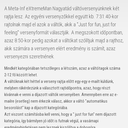
A Meta-Inf eXtremeMan Nagyatád váltóversenyünknek két
rajtja lesz. Az egyéni versenyzőkkel együtt kb. 7:31:40-kor
rajtolnak majd el azok a váltók, akik a "Just for fun, just for
feeling" versenyformát választják. A megszokott időpontban,
azaz 8:50-kor pedig azokat a váltókat szólítjuk majd a rajthoz,
akik számára a versenyen elért eredmény is számít, azaz
versenyezni szeretnének.
Mindkét kategóriában tetszőleges a létszám, azaz a váltótagok száma
2-12 fő között lehet.
A váltóknak két héttel a verseny rajtja előtt egy-egy e-mailt küldünk,
melyben rákérdezünk a választott rajtidőpontra, azaz, hogy részt
kívánnak-e venni a díjazott váltók versenyében. Amennyiben erre az e-
mailre (esetleg) nem érkezik válasz, akkor a váltó "automatikus
besorolást" kap a díjazott kategóriába.
Azt viszont számításba kell venni, hogy a " just for fun" nem díjazott
kategória, így bármilyen jó időt is futnak végül, a vasárnapi
eredményhirdetésen nem lesznek kiszólítva a dobogóra.