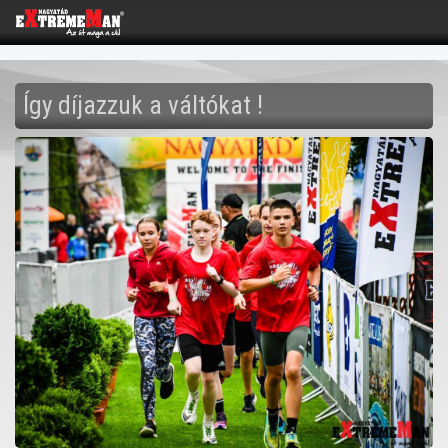
Így díjazzuk a váltókat !