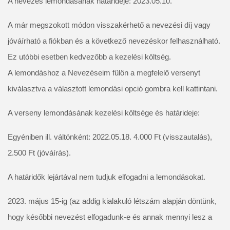
A nevezés lemondásának határideje: 2023.05.10.
A már megszokott módon visszakérhető a nevezési díj vagy 
jóváírható a fiókban és a következő nevezéskor felhasználható. 
Ez utóbbi esetben kedvezőbb a kezelési költség.
A lemondáshoz a Nevezéseim fülön a megfelelő versenyt 
kiválasztva a választott lemondási opció gombra kell kattintani.
A verseny lemondásának kezelési költsége és határideje:
Egyéniben ill. váltónként: 2022.05.18. 4.000 Ft (visszautalás), 
2.500 Ft (jóváírás).
A határidők lejártával nem tudjuk elfogadni a lemondásokat.
2023. május 15-ig (az addig kialakuló létszám alapján döntünk, 
hogy későbbi nevezést elfogadunk-e és annak mennyi lesz a 