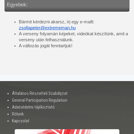
Egyebek:
Bármit kérdezni akarsz, írj egy e-mailt: 
zsofiapeter@extrememan.hu
A verseny folyamán képeket, videókat készítünk, amit a 
verseny után felhasználunk. 
A változás jogát fenntartjuk!
Általános Részvételi Szabályzat
General Participation Regulation
Adatvédelmi tájékoztató
Rólunk
Kapcsolat