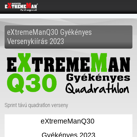
eXtremeManQ30 Gyékényes
Versenykiírás 2023
Sprint távú quadratlon verseny
eXtremeManQ30 
Gyékényes 2023