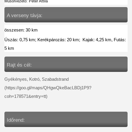
Műsorvezető: Péter Attila
A verseny távja: 
összesen: 30 km
Úszás: 0,75 km; Kerékpározás: 20 km;  Kajak: 4,25 km, Futás: 
5 km
Rajt és cél:
Gyékényes, Kotró, Szabadstrand 
(https://goo.gl/maps/QHgwQkeBacLBDj1P9?
coh=178571&entry=tt)
Időrend: