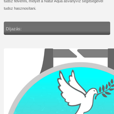
tudsz felvenni, melyet a Natur Aqua ásványvíz segítségével 
tudsz hasznosítani.
Díjazás: