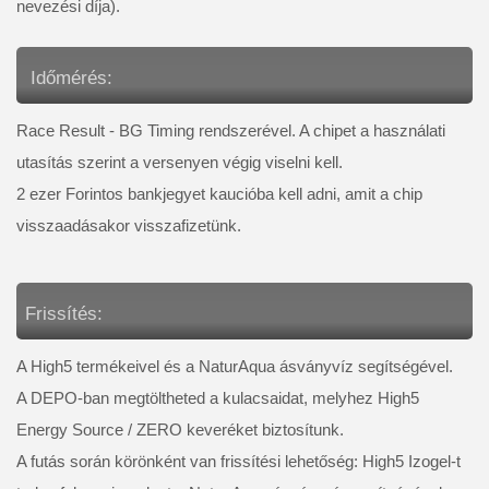
nevezési díja).
 Időmérés: 
Race Result - BG Timing rendszerével. A chipet a használati 
utasítás szerint a versenyen végig viselni kell.  
2 ezer Forintos bankjegyet kaucióba kell adni, amit a chip 
visszaadásakor visszafizetünk.
Frissítés:
A High5 termékeivel és a NaturAqua ásványvíz segítségével. 
A DEPO-ban megtöltheted a kulacsaidat, melyhez High5 
Energy Source / ZERO keveréket biztosítunk. 
A futás során körönként van frissítési lehetőség: High5 Izogel-t 