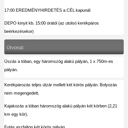
17:00 EREDMÉNYHIRDETÉS a CÉL kapunál 
DEPO kinyit kb. 15:00 órától (az utolsó kerékpáros 
beérkezésekor)
Útvonal: 
Úszás a tóban, egy háromszög alakú pályán, 1 x 750m-es 
pályán. 
Kerékpározás teljes útzár mellett két körös pályán. Bolyozás 
nem megengedett. 
Kajakozás a tóban háromszög alakú pályán két körben (2,21 
km egy kör). 
Futás aszfalton két körös pályán.