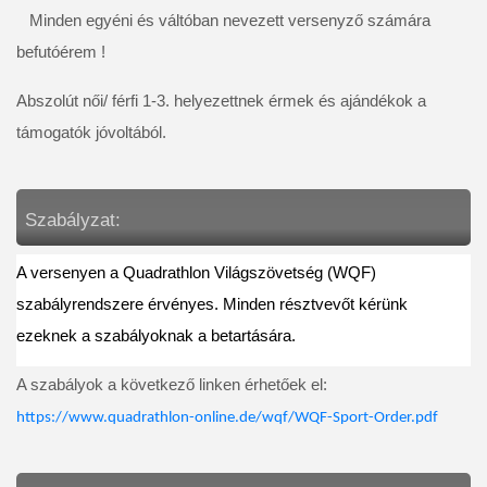
   Minden egyéni és váltóban nevezett versenyző számára 
befutóérem !
Abszolút női/ férfi 1-3. helyezettnek érmek és ajándékok a 
támogatók jóvoltából.
Szabályzat: 
A versenyen a Quadrathlon Világszövetség (WQF) 
szabályrendszere érvényes. Minden résztvevőt kérünk 
ezeknek a szabályoknak a betartására. 
A szabályok a következő linken érhetőek el: 
https://www.quadrathlon-online.de/wqf/WQF-Sport-Order.pdf