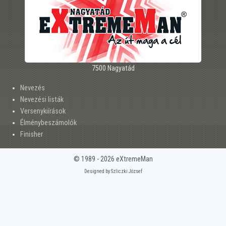
7500 Nagyatád
Nevezés
Nevezési listák
Versenykiírások
Élménybeszámolók
Finisher
© 1989 - 2026 eXtremeMan
Designed by Szliczki József