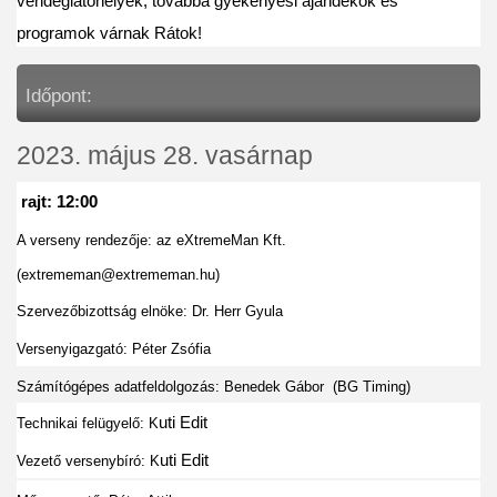
vendéglátóhelyek, továbbá gyékényesi ajándékok és 
programok várnak Rátok!
Időpont:
2023. május 28. vasárnap
 rajt: 12:00
A verseny rendezője: az eXtremeMan Kft. 
(extrememan@extrememan.hu)
Szervezőbizottság elnöke: Dr. Herr Gyula
Versenyigazgató: Péter Zsófia
Számítógépes adatfeldolgozás:
 Benedek Gábor  (BG Timing)
uti Edit
Technikai felügyelő: K
uti Edit
Vezető versenybíró: K