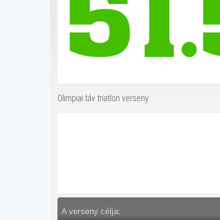
Olimpiai táv triatlon verseny
A verseny célja: