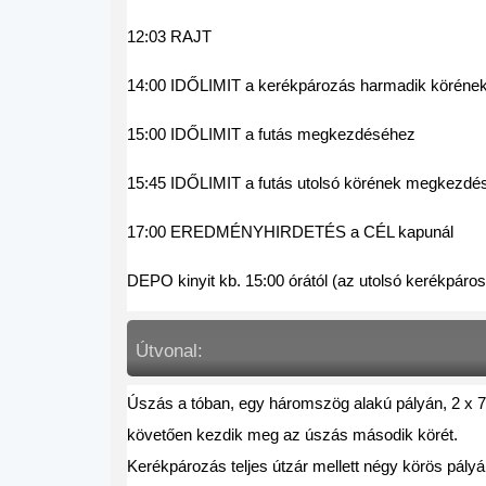
12:03 RAJT
14:00 IDŐLIMIT a kerékpározás harmadik körén
15:00 IDŐLIMIT a futás megkezdéséhez 
15:45 IDŐLIMIT a futás utolsó körének megkezdé
17:00 EREDMÉNYHIRDETÉS a CÉL kapunál 
DEPO kinyit kb. 15:00 órától (az utolsó kerékpáro
Útvonal: 
Úszás a tóban, egy háromszög alakú pályán, 2 x 750
követően kezdik meg az úszás második körét. 

Kerékpározás teljes útzár mellett négy körös pály