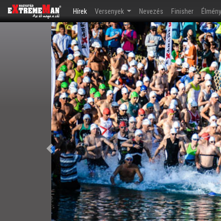
(current)
Hírek
Versenyek
Nevezés
Finisher
Élmén
Előző