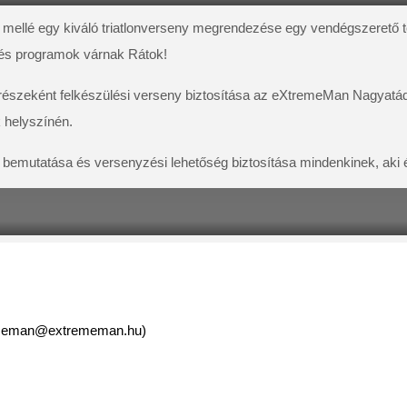
a mellé egy kiváló triatlonverseny megrendezése egy vendégszerető te
 és programok várnak Rátok!
észeként felkészülési verseny biztosítása az eXtremeMan Nagyatád l
 helyszínén.
bemutatása és versenyzési lehetőség biztosítása mindenkinek, aki érd
meman@extrememan.hu
)