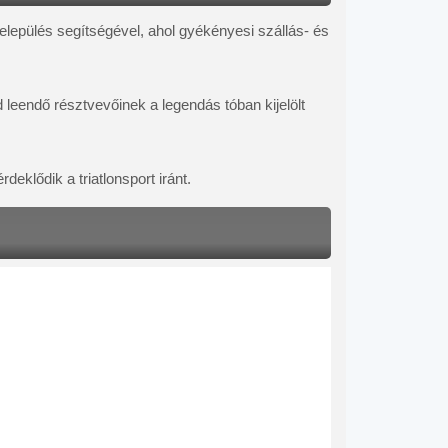
lepülés segítségével, ahol gyékényesi szállás- és 
eendő résztvevőinek a legendás tóban kijelölt 
eklődik a triatlonsport iránt.