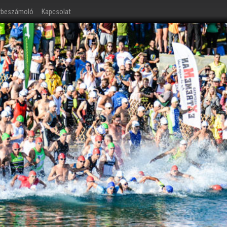
ybeszámoló
Kapcsolat