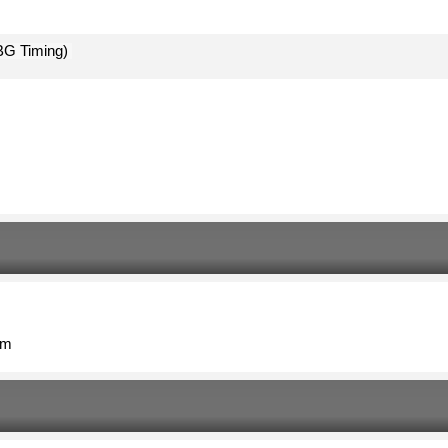
BG Timing) 
km 