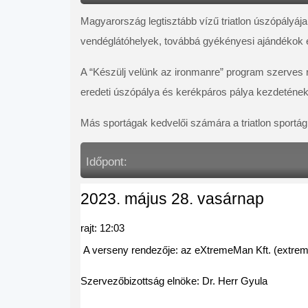
Magyarország legtisztább vízű triatlon úszópályáj
vendéglátóhelyek, továbbá gyékényesi ajándékok
A “Készülj velünk az ironmanre” program szerves r
eredeti úszópálya és kerékpáros pálya kezdetének
Más sportágak kedvelői számára a triatlon sportág 
Időpont:
2023. május 28. vasárnap
rajt: 12:03
 A verseny rendezője: az eXtremeMan Kft. (
extre
Szervezőbizottság elnöke: Dr. Herr Gyula