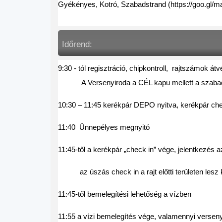
Gyékényes, Kotró, Szabadstrand (https://goo.
Időrend:
9:30 - tól regisztráció, chipkontroll,  rajtszámok átv
            A Versenyiroda a CÉL kapu mellett a szaba
10:30 – 11:45 kerékpár DEPO nyitva, kerékpár che
11:40  Ünnepélyes megnyitó 
11:45-től a kerékpár „check in” vége, jelentkezés a
           az úszás check in a rajt előtti területen lesz 
11:45-től bemelegítési lehetőség a vízben             
11:55 a vízi bemelegítés vége, valamennyi verseny