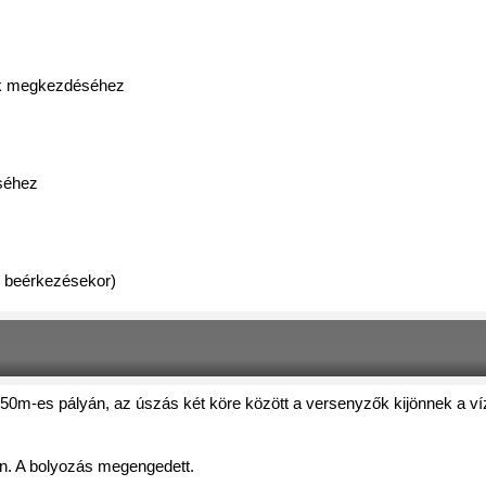
ek megkezdéséhez
séhez 
s beérkezésekor)
m-es pályán, az úszás két köre között a versenyzők kijönnek a vízből
án. A bolyozás megengedett.