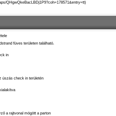
gl/maps/QHgwQkeBacLBDj1P9?coh=178571&entry=tt)
étele 
dstrand füves területen található.
ck in 
z úszás check in területén
kialakítva   
ző a rajtvonal mögött a parton