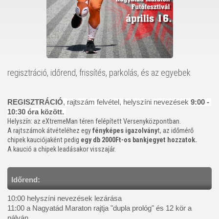
regisztráció, időrend, frissítés, parkolás, és az egyebek
REGISZTRÁCIÓ
, rajtszám felvétel, helyszíni nevezések 
9:00 - 
10:30 óra között. 
Helyszín: az eXtremeMan téren felépített Versenyközpontban.
A rajtszámok átvételéhez egy
fényképes igazolvány
t, az időmérő
chipek kauciójaként pedig
egy db 2000Ft-os bankjegyet hozzatok.
A kaució a chipek leadásakor visszajár.
Időrend:
10:00 helyszíni nevezések lezárása 

11:00 a Nagyatád Maraton rajtja "dupla prológ" és 12 kör a 
pályán 
