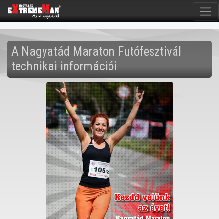
A Nagyatád Maraton Futófesztivál
technikai információi