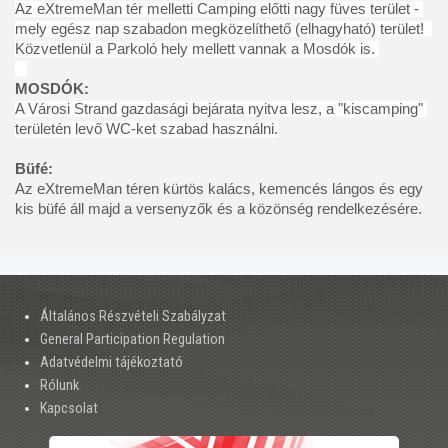
Az eXtremeMan tér melletti Camping előtti nagy füves terület - 
mely egész nap szabadon megközelíthető (elhagyható) terület!  

Közvetlenül a Parkoló hely mellett vannak a Mosdók is. 

MOSDÓK:
A Városi Strand gazdasági bejárata nyitva lesz, a "kiscamping" 
területén levő WC-ket szabad használni.

Büfé: 
Az eXtremeMan téren 
kürtös kalács, kemencés lángos
 és egy 
kis büfé áll majd a versenyzők és a közönség rendelkezésére.  
Általános Részvételi Szabályzat
General Participation Regulation
Adatvédelmi tájékoztató
Rólunk
Kapcsolat