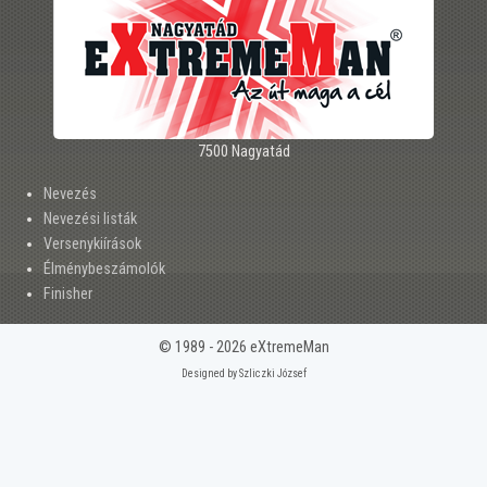
7500 Nagyatád
Nevezés
Nevezési listák
Versenykiírások
Élménybeszámolók
Finisher
© 1989 - 2026 eXtremeMan
Designed by Szliczki József