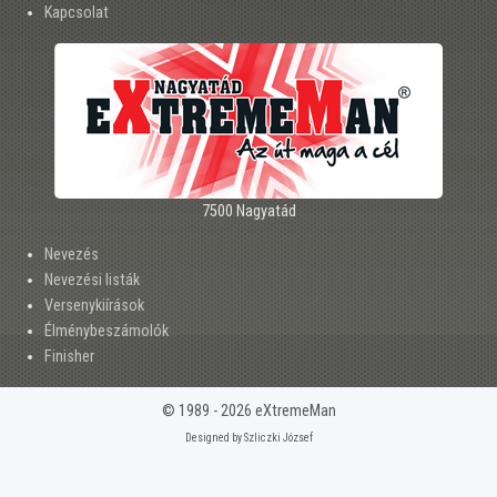
Kapcsolat
7500 Nagyatád
Nevezés
Nevezési listák
Versenykiírások
Élménybeszámolók
Finisher
© 1989 - 2026 eXtremeMan
Designed by Szliczki József