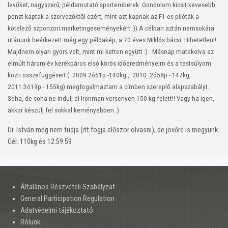
levőket; nagyszerű, példamutató sportemberek. Gondolom kicsit kevesebb
pénzt kaptak a szervezőktől ezért, mint azt kapnak az F1-es pilóták a
kötelező szponzori marketingeseményekért :))
A célban aztán nemsokára
utánunk beérkezett még egy példakép, a 70 éves Miklós bácsi. Hihetetlen!!
Majdnem olyan gyors volt, mint mi ketten együtt :)
Másnap matekolva az
elmúlt három év kerékpáros első körös időeredményeim és a testsúlyom
közti összefüggéseit ( 2009:2ó51p -140kg , 2010: 2ó58p - 147kg,
2011:3ó19p - 155kg) megfogalmaztam a címben szereplő alapszabályt.
Soha, de soha ne indulj el Ironman-versenyen 150 kg felett!!
Vagy ha igen,
akkor készülj fel sokkal keményebben :)
Ui: István még nem tudja (itt fogja először olvasni), de jövőre is megyünk.
Cél: 110kg és 12:59:59
Általános Részvételi Szabályzat
General Participation Regulation
Adatvédelmi tájékoztató
Rólunk