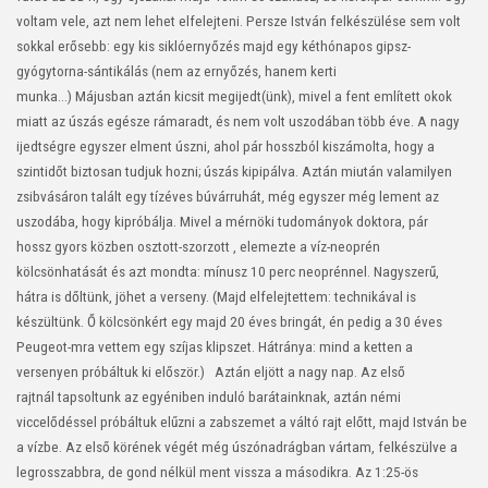
voltam vele, azt nem lehet elfelejteni.
Persze István felkészülése sem volt
sokkal erősebb: egy kis siklóernyőzés majd egy kéthónapos gipsz-
gyógytorna-sántikálás (nem az ernyőzés, hanem kerti
munka...) Májusban aztán kicsit megijedt(ünk), mivel a fent említett okok
miatt az úszás egésze rámaradt, és nem volt uszodában több éve. A nagy
ijedtségre egyszer elment úszni, ahol pár hosszból kiszámolta, hogy a
szintidőt biztosan tudjuk hozni; úszás kipipálva. Aztán miután valamilyen
zsibvásáron talált egy tízéves búvárruhát, még egyszer még lement az
uszodába, hogy kipróbálja. Mivel a mérnöki tudományok doktora, pár
hossz gyors közben osztott-szorzott , elemezte a víz-neoprén
kölcsönhatását és azt mondta: mínusz 10 perc neoprénnel. Nagyszerű,
hátra is dőltünk, jöhet a verseny.
(Majd elfelejtettem: technikával is
készültünk. Ő kölcsönkért egy majd 20 éves bringát, én pedig a 30 éves
Peugeot-mra vettem egy szíjas klipszet. Hátránya: mind a ketten a
versenyen próbáltuk ki először.)
Aztán eljött a nagy nap. Az első
rajtnál tapsoltunk az egyéniben induló barátainknak, aztán némi
viccelődéssel próbáltuk elűzni a zabszemet a váltó rajt előtt, majd István be
a vízbe. Az első körének végét még úszónadrágban vártam, felkészülve a
legrosszabbra, de gond nélkül ment vissza a másodikra. Az 1:25-ös