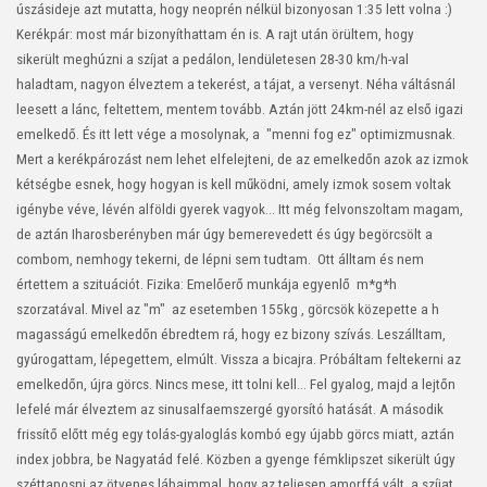
úszásideje azt mutatta, hogy neoprén nélkül bizonyosan 1:35 lett volna :)
Kerékpár: most már bizonyíthattam én is. A rajt után örültem, hogy
sikerült meghúzni a szíjat a pedálon, lendületesen 28-30 km/h-val
haladtam, nagyon élveztem a tekerést, a tájat, a versenyt. Néha váltásnál
leesett a lánc, feltettem, mentem tovább. Aztán jött 24km-nél az első igazi
emelkedő. És itt lett vége a mosolynak, a "menni fog ez" optimizmusnak.
Mert a kerékpározást nem lehet elfelejteni, de az emelkedőn azok az izmok
kétségbe esnek, hogy hogyan is kell működni, amely izmok sosem voltak
igénybe véve, lévén alföldi gyerek vagyok... Itt még felvonszoltam magam,
de aztán Iharosberényben már úgy bemerevedett és úgy begörcsölt a
combom, nemhogy tekerni, de lépni sem tudtam. Ott álltam és nem
értettem a szituációt.
Fizika: Emelőerő munkája egyenlő m*g*h
.
szorzatával
Mivel az "m" az esetemben 155kg , görcsök közepette a h
magasságú emelkedőn ébredtem rá, hogy ez bizony szívás. Leszálltam,
gyúrogattam, lépegettem, elmúlt. Vissza a bicajra. Próbáltam feltekerni az
emelkedőn, újra görcs. Nincs mese, itt tolni kell... Fel gyalog, majd a lejtőn
lefelé már élveztem az sinusalfaemszergé gyorsító hatását. A második
frissítő előtt még egy tolás-gyaloglás kombó egy újabb görcs miatt, aztán
index jobbra, be Nagyatád felé. Közben a gyenge fémklipszet sikerült úgy
széttaposni az ötvenes lábaimmal, hogy az teljesen amorffá vált, a szíjat