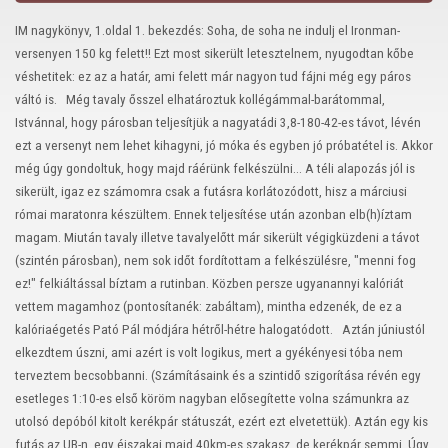
IM nagykönyv, 1.oldal 1. bekezdés: Soha, de soha ne indulj el Ironman-
versenyen 150 kg felett!!
Ezt most sikerült letesztelnem, nyugodtan kőbe
véshetitek: ez az a határ, ami felett már nagyon tud fájni még egy páros
váltó is.
Még tavaly ősszel elhatároztuk kollégámmal-barátommal,
Istvánnal, hogy párosban teljesítjük a nagyatádi 3,8-180-42-es távot, lévén
ezt a versenyt nem lehet kihagyni, jó móka és egyben jó próbatétel is.
Akkor
még úgy gondoltuk, hogy majd ráérünk felkészülni…
A téli alapozás jól is
sikerült, igaz ez számomra csak a futásra korlátozódott, hisz a márciusi
római maratonra készültem. Ennek teljesítése után azonban elb(h)íztam
magam. Miután tavaly illetve tavalyelőtt már sikerült végigküzdeni a távot
(szintén párosban), nem sok időt fordítottam a felkészülésre, "menni fog
ez!" felkiáltással bíztam a rutinban. Közben persze ugyanannyi kalóriát
vettem magamhoz (pontosítanék: zabáltam), mintha edzenék, de ez a
kalóriaégetés Pató Pál módjára hétről-hétre halogatódott.
Aztán júniustól
elkezdtem úszni, ami azért is volt logikus, mert a gyékényesi tóba nem
terveztem becsobbanni. (Számításaink és a szintidő szigorítása révén egy
esetleges 1:10-es első köröm nagyban elősegítette volna számunkra az
utolsó depóból kitolt kerékpár státuszát, ezért ezt elvetettük). Aztán egy kis
futás az UB-n, egy éjszakai majd 40km-es szakasz, de kerékpár semmi. Úgy