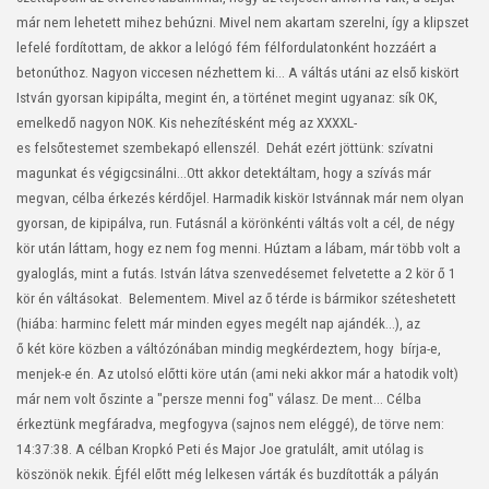
már nem lehetett mihez behúzni. Mivel nem akartam szerelni, így a klipszet
lefelé fordítottam, de akkor a lelógó fém félfordulatonként hozzáért a
betonúthoz. Nagyon viccesen nézhettem ki...
A váltás utáni az első kiskört
István gyorsan kipipálta, megint én, a történet megint ugyanaz: sík OK,
emelkedő nagyon NOK. Kis nehezítésként még az XXXXL-
es felsőtestemet szembekapó ellenszél. Dehát ezért jöttünk: szívatni
magunkat és végigcsinálni...Ott akkor detektáltam, hogy a szívás már
megvan, célba érkezés kérdőjel. Harmadik kiskör Istvánnak már nem olyan
gyorsan, de kipipálva, run.
Futásnál a körönkénti váltás volt a cél, de négy
kör után láttam, hogy ez nem fog menni. Húztam a lábam, már több volt a
gyaloglás, mint a futás. István látva szenvedésemet felvetette a 2 kör ő 1
kör én váltásokat. Belementem. Mivel az ő térde is bármikor széteshetett
(hiába: harminc felett már minden egyes megélt nap ajándék...), az
ő két köre közben a váltózónában mindig megkérdeztem, hogy bírja-e,
menjek-e én. Az utolsó előtti köre után (ami neki akkor már a hatodik volt)
már nem volt őszinte a "persze menni fog" válasz. De ment... Célba
érkeztünk megfáradva, megfogyva (sajnos nem eléggé), de törve nem:
14:37:38. A célban Kropkó Peti és Major Joe gratulált, amit utólag is
köszönök nekik. Éjfél előtt még lelkesen várták és buzdították a pályán