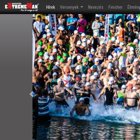
(current)
Hírek
Versenyek
Nevezés
Finisher
Élmén
Előző