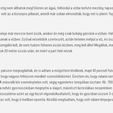
ig nem állhatok meg! Dörren az ágyú, felhördül a vízbe befutó mezőny, tapsol
z volt az a bizonyos pillanat, amiről már sokan elmondták, hogy mit is jelent: f
 eleje már messze bent úszik, amikor én még csak bokáig gázolok a vízben. Há
sanak a vízben. Szóval nézelődök szerteszét, aztán hirtelen mélyül a víz, é
Korrigálni kell, de nem tudom felvenni úszás közben, meg kell állni! Megállok
ok 20 méter úszás után, én miért a part felé nézek.
 párszor megrugdaltak, én is adtam a mögöttem lévőknek, majd 43 percnél fu
tuk, hogy nagyon felhúzom mindkét szemöldökömet. Éreztem én, hogy valami nem
. A második kör eseménytelen volt, végig egyenletes tempóban úsztam. Kb. 700 m
arha nehéz gyorsúszásban megnyitni a slagot, másrészt kezeslábas neoprénben 
isszatérve azért az egy kicsit elgondolkodtatott, hogy én gyorsban úszom 3 c
az volt, hogy ő mellben nyomta. Később megtudtam, hogy volt nálam lényegesen 