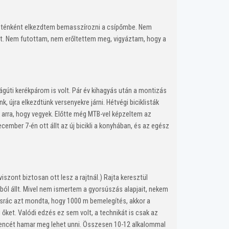
esténként elkezdtem bemasszírozni a csípőmbe. Nem
tt. Nem futottam, nem erőltettem meg, vigyáztam, hogy a
ágúti kerékpárom is volt. Pár év kihagyás után a montizás
, újra elkezdtünk versenyekre járni. Hétvégi biciklisták
arra, hogy vegyek. Előtte még MTB-vel képzeltem az
cember 7-én ott állt az új bicikli a konyhában, és az egész
iszont biztosan ott lesz a rajtnál.) Rajta keresztül
ól állt. Mivel nem ismertem a gyorsúszás alapjait, nekem
 srác azt mondta, hogy 1000 m bemelegítés, akkor a
 őket. Valódi edzés ez sem volt, a technikát is csak az
edencét hamar meg lehet unni. Összesen 10-12 alkalommal