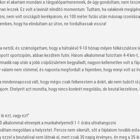
kkor el akartam mondani a tárgyalópartneremnek, de úgy gondoltam, nem tesz
an leszek. Ez volt a lavinát elindító momentum. Tudtam, ha valakinek megígér
zni, nem volt országúti kerékpárom, és 100 méter futás után másnap izomláza
temben, hogy ha elindultam az úton, ne fordulhassak vissza!
a netről, és számolgattam, hogy a hátralévő 9-10 hónap milyen felkészülésre 
kopott sportcipőm, abban kezdtem futni. Három alkalommal futottam 4-4 km-t, a
rmadik nap után a jobb csípőízületem begyulladt, nagyon kellemetlen volt a fá
gy valami nem stimmel, és naponta megfordult a fejemben, hogy ennyi volt az 
a mindennapossá vált, hogy mégis csak felkerestem a dokit, aki nem tudott rá 
bajom. Ehelyett azt mondta, hogy nincs konkrét megoldás, de beutal kezelésre,
ki ezt, vagy ezt”
0 alkalommal elmenjek a munkahelyemről 1-1 órára ultrahangozni
báltam megoldani a helyzetet. Persze nem sikerült, sőt a fájdalom tovább er
ezzel a beutalóval nem látnak el, mert csak 30 napig érvényes, én meg a 35-ik