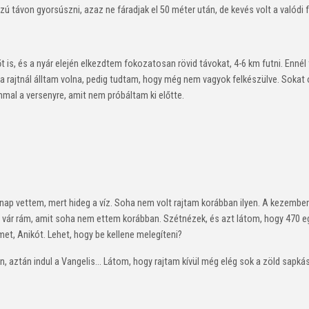
zú távon gyorsúszni, azaz ne fáradjak el 50 méter után, de kevés volt a valódi 
t is, és a nyár elején elkezdtem fokozatosan rövid távokat, 4-6 km futni. Enn
a rajtnál álltam volna, pedig tudtam, hogy még nem vagyok felkészülve. Sokat
mal a versenyre, amit nem próbáltam ki előtte.
ő nap vettem, mert hideg a víz. Soha nem volt rajtam korábban ilyen. A kezembe
 vár rám, amit soha nem ettem korábban. Szétnézek, és azt látom, hogy 470 e
, Anikót. Lehet, hogy be kellene melegíteni?
n, aztán indul a Vangelis… Látom, hogy rajtam kívül még elég sok a zöld sapká