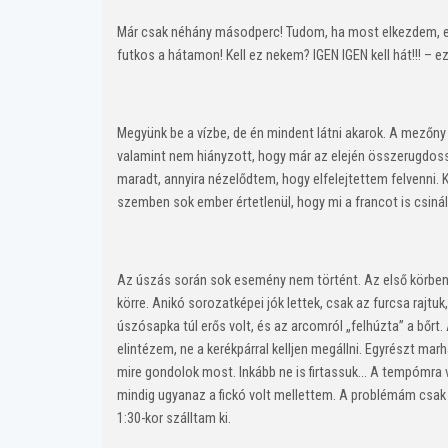
Már csak néhány másodperc! Tudom, ha most elkezdem, est
futkos a hátamon! Kell ez nekem? IGEN IGEN kell hát!!! – e
Megyünk be a vízbe, de én mindent látni akarok. A mezőny
valamint nem hiányzott, hogy már az elején összerugdos
maradt, annyira nézelődtem, hogy elfelejtettem felvenni. 
szemben sok ember értetlenül, hogy mi a francot is csinál
Az úszás során sok esemény nem történt. Az első körben
körre. Anikó sorozatképei jók lettek, csak az furcsa raj
úszósapka túl erős volt, és az arcomról „felhúzta” a bőrt
elintézem, ne a kerékpárral kelljen megállni. Egyrészt m
mire gondolok most. Inkább ne is firtassuk… A tempómra v
mindig ugyanaz a fickó volt mellettem. A problémám csak 
1:30-kor szálltam ki.