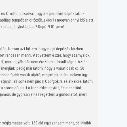
 és ki voltam akadva, hogy 5-6 perceket depóztak az
nyugdíjas tempóban öltözök, akkor is megvan ennyi idő alatt
az eredménylistámban? Depó: 9:01 perc!!!
után. Naivan azt hittem, hogy majd depózás közben
ehet rendesen menni. Azt vettem észre, hogy szárnyalok,
tt, mert egyáltalán nem éreztem a fáradtságot. Aztán
gy menjünk, pedig már látom, hogy a vonat csak kb. 50
onnan újabb vasúti átjáró, megint piros! Na, nekem úgy
tjárót, az soha nem piros! Csorgok rá az átkelőre, látom,
át a sorompó alatt a többiekkel együtt, és mehetünk
magamon, de gyorsan elhessegettem a gondolatot, mert
 végig magas volt, 160 alá egyszer sem ment, de inkább