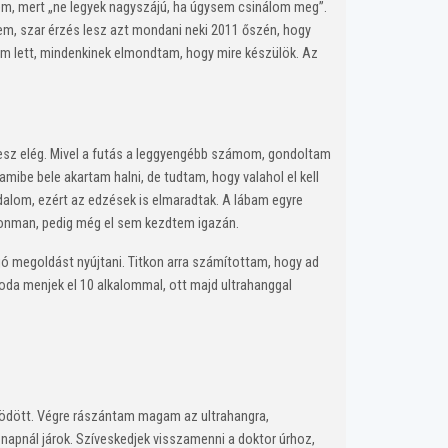
em, mert „ne legyek nagyszájú, ha úgysem csinálom meg”.
em, szar érzés lesz azt mondani neki 2011 őszén, hogy
m lett, mindenkinek elmondtam, hogy mire készülök. Az
lesz elég. Mivel a futás a leggyengébb számom, gondoltam
mibe bele akartam halni, de tudtam, hogy valahol el kell
jdalom, ezért az edzések is elmaradtak. A lábam egyre
Ironman, pedig még el sem kezdtem igazán.
jó megoldást nyújtani. Titkon arra számítottam, hogy ad
 oda menjek el 10 alkalommal, ott majd ultrahanggal
ősödött. Végre rászántam magam az ultrahangra,
 napnál járok. Szíveskedjek visszamenni a doktor úrhoz,