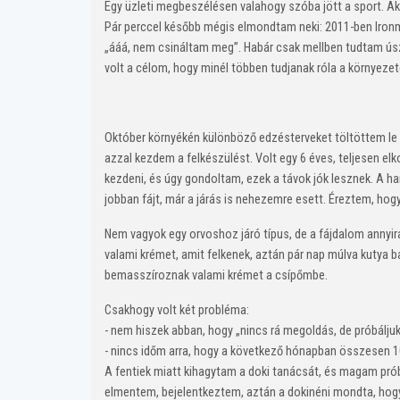
Egy üzleti megbeszélésen valahogy szóba jött a sport. A
Pár perccel később mégis elmondtam neki: 2011-ben Ironm
„ááá, nem csináltam meg”. Habár csak mellben tudtam ús
volt a célom, hogy minél többen tudjanak róla a környeze
Október környékén különböző edzésterveket töltöttem le 
azzal kezdem a felkészülést. Volt egy 6 éves, teljesen el
kezdeni, és úgy gondoltam, ezek a távok jók lesznek. A ha
jobban fájt, már a járás is nehezemre esett. Éreztem, ho
Nem vagyok egy orvoshoz járó típus, de a fájdalom annyir
valami krémet, amit felkenek, aztán pár nap múlva kutya 
bemasszíroznak valami krémet a csípőmbe.
Csakhogy volt két probléma:
- nem hiszek abban, hogy „nincs rá megoldás, de próbáljuk 
- nincs időm arra, hogy a következő hónapban összesen 1
A fentiek miatt kihagytam a doki tanácsát, és magam pró
elmentem, bejelentkeztem, aztán a dokinéni mondta, hogy 