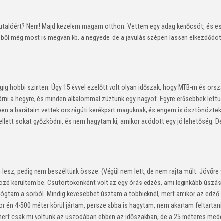
eutalóért? Nem! Majd kezelem magam otthon. Vettem egy adag kenőcsöt, és 
ből még most is megvan kb. a negyede, de a javulás szépen lassan elkezdődö
ig hobbi szinten. Úgy 15 évvel ezelőtt volt olyan időszak, hogy MTB-m és orsz
árni a hegyre, és minden alkalommal zúztunk egy nagyot. Egyre erősebbek lettünk
n a barátaim vettek országúti kerékpárt maguknak, és engem is ösztönöztek 
ellett sokat győzködni, és nem hagytam ki, amikor adódott egy jó lehetőség. De
n lesz, pedig nem beszéltünk össze. (Végül nem lett, de nem rajta múlt. Jövőre v
zé kerültem be. Csütörtökönként volt az egy órás edzés, ami leginkább úszásb
ilógtam a sorból. Mindig kevesebbet úsztam a többieknél, mert amikor az edző
or én 4-500 méter körül jártam, persze abba is hagytam, nem akartam feltartani
t, mert csak mi voltunk az uszodában ebben az időszakban, de a 25 méteres m