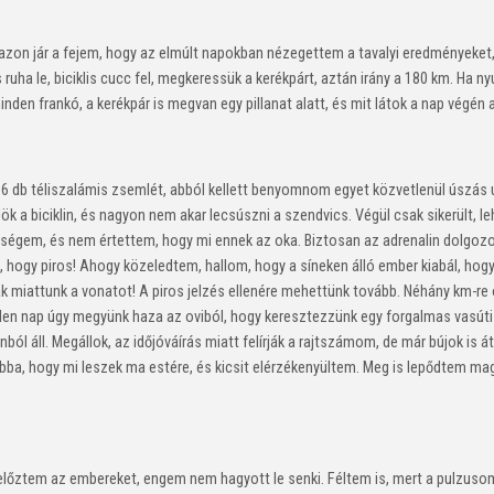
zon jár a fejem, hogy az elmúlt napokban nézegettem a tavalyi eredményeket,
s ruha le, biciklis cucc fel, megkeressük a kerékpárt, aztán irány a 180 km. Ha 
en frankó, a kerékpár is megvan egy pillanat alatt, és mit látok a nap végén 
6 db téliszalámis zsemlét, abból kellett benyomnom egyet közvetlenül úszás 
 a biciklin, és nagyon nem akar lecsúszni a szendvics. Végül csak sikerült, l
ségem, és nem értettem, hogy mi ennek az oka. Biztosan az adrenalin dolgozo
ze, hogy piros! Ahogy közeledtem, hallom, hogy a síneken álló ember kiabál, ho
ták miattunk a vonatot! A piros jelzés ellenére mehettünk tovább. Néhány km-re 
den nap úgy megyünk haza az oviból, hogy keresztezzünk egy forgalmas vasúti á
ól áll. Megállok, az időjóváírás miatt felírják a rajtszámom, de már bújok is 
bba, hogy mi leszek ma estére, és kicsit elérzékenyültem. Meg is lepődtem 
őztem az embereket, engem nem hagyott le senki. Féltem is, mert a pulzusom