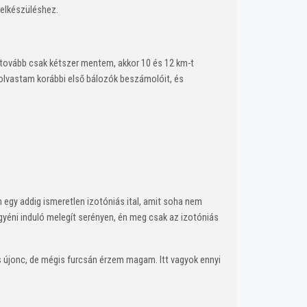
felkészüléshez.
él tovább csak kétszer mentem, akkor 10 és 12 km-t
 olvastam korábbi első bálozók beszámolóit, és
n egy addig ismeretlen izotóniás ital, amit soha nem
gyéni induló melegít serényen, én meg csak az izotóniás
s újonc, de mégis furcsán érzem magam. Itt vagyok ennyi