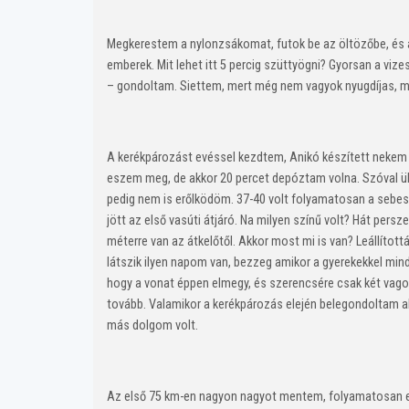
Megkerestem a nylonzsákomat, futok be az öltözőbe, és a
emberek. Mit lehet itt 5 percig szüttyögni? Gyorsan a vize
– gondoltam. Siettem, mert még nem vagyok nyugdíjas, mind
A kerékpározást evéssel kezdtem, Anikó készített nekem 
eszem meg, de akkor 20 percet depóztam volna. Szóval ülök
pedig nem is erőlködöm. 37-40 volt folyamatosan a sebes
jött az első vasúti átjáró. Na milyen színű volt? Hát pers
méterre van az átkelőtől. Akkor most mi is van? Leállítot
látszik ilyen napom van, bezzeg amikor a gyerekekkel min
hogy a vonat éppen elmegy, és szerencsére csak két vagonb
tovább. Valamikor a kerékpározás elején belegondoltam a
más dolgom volt.
Az első 75 km-en nagyon nagyot mentem, folyamatosan el