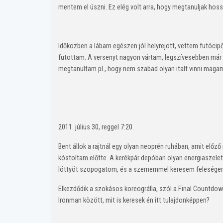
mentem el úszni. Ez elég volt arra, hogy megtanuljak hoss
Időközben a lábam egészen jól helyrejött, vettem futócipő
futottam. A versenyt nagyon vártam, legszívesebben már 
megtanultam pl., hogy nem szabad olyan italt vinni magam
2011. július 30, reggel 7:20.
Bent állok a rajtnál egy olyan neoprén ruhában, amit előz
kóstoltam előtte. A kerékpár depóban olyan energiaszelet
löttyöt szopogatom, és a szememmel keresem feleségemet
Elkezdődik a szokásos koreográfia, szól a Final Countdow
Ironman között, mit is keresek én itt tulajdonképpen?