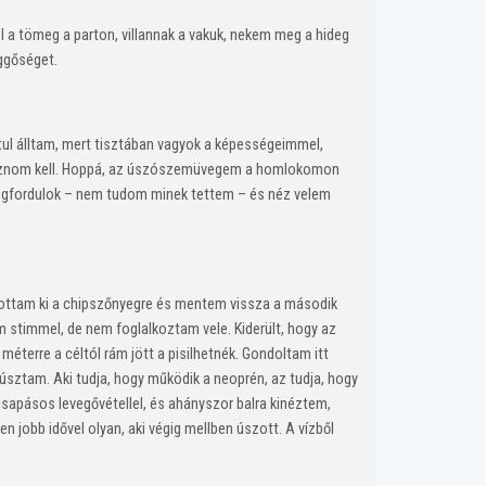
 a tömeg a parton, villannak a vakuk, nekem meg a hideg
üggőséget.
tul álltam, mert tisztában vagyok a képességeimmel,
s úsznom kell. Hoppá, az úszószemüvegem a homlokomon
, megfordulok – nem tudom minek tettem – és néz velem
tottam ki a chipszőnyegre és mentem vissza a második
 stimmel, de nem foglalkoztam vele. Kiderült, hogy az
éterre a céltól rám jött a pisilhetnék. Gondoltam itt
úsztam. Aki tudja, hogy működik a neoprén, az tudja, hogy
sapásos levegővétellel, és ahányszor balra kinéztem,
jobb idővel olyan, aki végig mellben úszott. A vízből