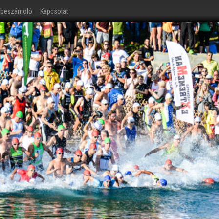
ybeszámoló
Kapcsolat