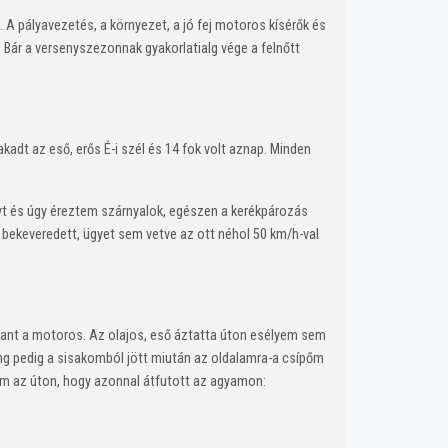
pályavezetés, a környezet, a jó fej motoros kísérők és
 Bár a versenyszezonnak gyakorlatialg vége a felnőtt
dt az eső, erős É-i szél és 14 fok volt aznap. Minden
yt és úgy éreztem szárnyalok, egészen a kerékpározás
 bekeveredett, ügyet sem vetve az ott néhol 50 km/h-val
kant a motoros. Az olajos, eső áztatta úton esélyem sem
ng pedig a sisakomból jött miután az oldalamra-a csípőm
akom az úton, hogy azonnal átfutott az agyamon: