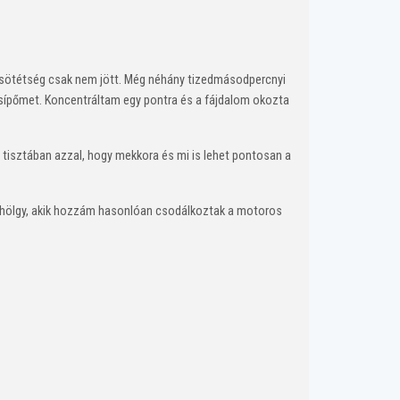
 a sötétség csak nem jött. Még néhány tizedmásodpercnyi
csípőmet. Koncentráltam egy pontra és a fájdalom okozta
tisztában azzal, hogy mekkora és mi is lehet pontosan a
dőr hölgy, akik hozzám hasonlóan csodálkoztak a motoros