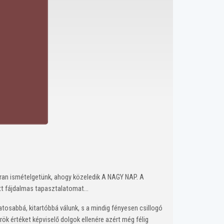
kran ismételgetünk, ahogy közeledik A NAGY NAP. A
t fájdalmas tapasztalatomat...
tosabbá, kitartóbbá válunk, s a mindig fényesen csillogó
k értéket képviselő dolgok ellenére azért még félig