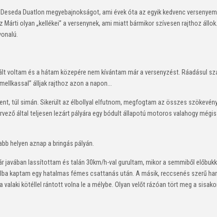
eseda Duatlon megyebajnokságot, ami évek óta az egyik kedvenc versenyem. A 
árti olyan „kellékei” a versenynek, ami miatt bármikor szívesen rajthoz állok.
onalú.
lt voltam és a hátam közepére nem kívántam már a versenyzést. Ráadásul szaka
mellkassal” álljak rajthoz azon a napon…
nt, túl simán. Sikerült az élbollyal elfutnom, megfogtam az összes szökevén
rvező által teljesen lezárt pályára egy bódult állapotú motoros valahogy mégis
osszabb helyen aznap a bringás pályán.
r javában lassítottam és talán 30km/h-val gurultam, mikor a semmiből előbuk
ldalba kaptam egy hatalmas fémes csattanás után. A másik, reccsenés szerű ha
 valaki kötéllel rántott volna le a mélybe. Olyan velőt rázóan tört meg a sis