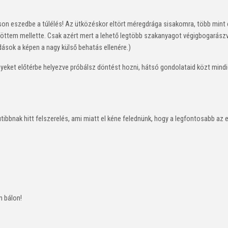
sson eszedbe a túlélés! Az ütközéskor eltört méregdrága sisakomra, több min
ntöttem mellette. Csak azért mert a lehető legtöbb szakanyagot végigbogarász
módások a képen a nagy külső behatás ellenére.)
gyeket előtérbe helyezve próbálsz döntést hozni, hátsó gondolataid közt mindi
tibbnak hitt felszerelés, ami miatt el kéne felednünk, hogy a legfontosabb az 
n bálon!