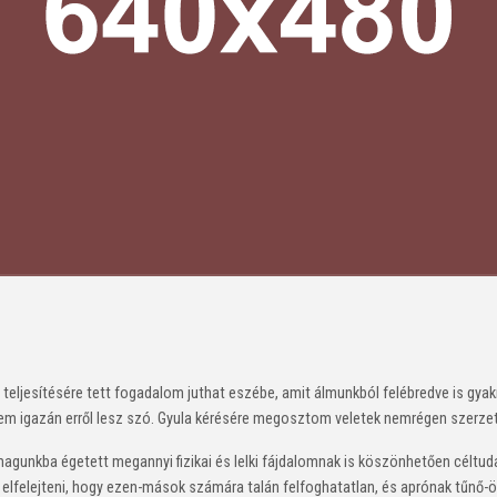
teljesítésére tett fogadalom juthat eszébe, amit álmunkból felébredve is gya
m igazán erről lesz szó. Gyula kérésére megosztom veletek nemrégen szerzet
unkba égetett megannyi fizikai és lelki fájdalomnak is köszönhetően céltuda
lfelejteni, hogy ezen-mások számára talán felfoghatatlan, és aprónak tűnő-örö