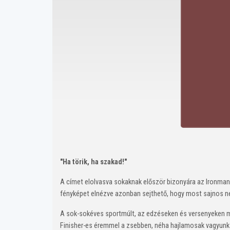
"Ha törik, ha szakad!"
A címet elolvasva sokaknak először bizonyára az Ironman 
fényképet elnézve azonban sejthető, hogy most sajnos ne
A sok-sokéves sportmúlt, az edzéseken és versenyeken mag
Finisher-es éremmel a zsebben, néha hajlamosak vagyunk e