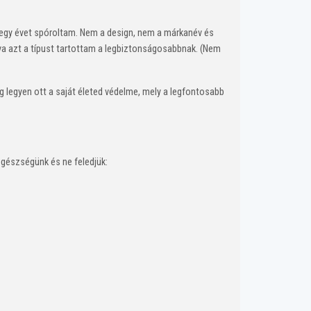
t egy évet spóroltam. Nem a design, nem a márkanév és
va azt a típust tartottam a legbiztonságosabbnak. (Nem
g legyen ott a saját életed védelme, mely a legfontosabb
egészségünk és ne feledjük: