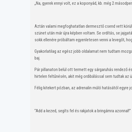
„Na, gyerek ennyi volt, ez a koponyád, kb. még 2 másodperc
Aztán valami megfoghatatlan dermesztő csend vett körül p
szünet után már újra képben voltam. Se ordítás, se jajg
sokk ellenére próbáltam egyenletesen venni a levegőt, hogy
Gyakorlatilag az egész jobb oldalamat nem tudtam mozgat
baj.
Pár pillanaton belül ott termett egy sárgaruhás rendező 
hirtelen feltűnésén, akit még ordibálással sem tudtak az ü
Félig kitekert pózban, az adrenalin múló hatásától egyre
”Add a kezed, segíts fel és rakjatok a bringámra azonn