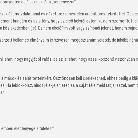
örnyedten ne álljak neki újra „versenyezni”...
sak állt mozdulatlanul és nézett rezzenéstelen arccal, üres tekintettel. Oda 
ement bringám és az a tény, hogy az első helyről estem ki, nem szomorított el
a közlekedésben (is). Ez nem akciófilm volt vagy színpadi jelenet, hanem sajno
n szerzett kellemes élményeim is szívesen megosztanám veletek, de inkább né
 lehet, hogy nagyjából valós, de az is lehet, hogy azzal köszönő viszonyban s
 a mások és saját tetteinkért. Ösztönösen kell cselekedned, ehhez pedig a kü
. Ha leblokkolsz, nincs lélekjelenléted és a saját félelmeid rabja leszel, nem 
an.
emberi élet lényege a túlélés!”