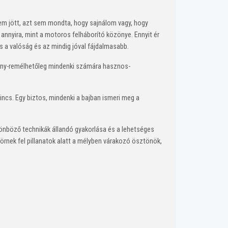
sem jött, azt sem mondta, hogy sajnálom vagy, hogy
 annyira, mint a motoros felháborító közönye. Ennyit ér
s a valóság és az mindig jóval fájdalmasabb.
hány-remélhetőleg mindenki számára hasznos-
incs. Egy biztos, mindenki a bajban ismeri meg a
lönböző technikák állandó gyakorlása és a lehetséges
törnek fel pillanatok alatt a mélyben várakozó ösztönök,