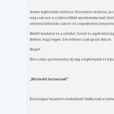
Amikor legközelebb triatlonos felszerelést vásárolsz, ju
még csak nem is a túlmisztifikált aerodinamika miatt dö
véletlenül láthatóak csak itt-ott a repedések és benyo
Mielőtt beruházol és a színeket, formát és egyéb külső je
(kellene, hogy) legyen. Erre érdemes csak igazán áldozni.
Megéri!
Nincs olyan sportesemény, díj vagy a legkönnyebb és legtu
„Mindenkit hazavárnak!”
Biztonságos hazaérést mindenkinek! Találkozunk a triatlo