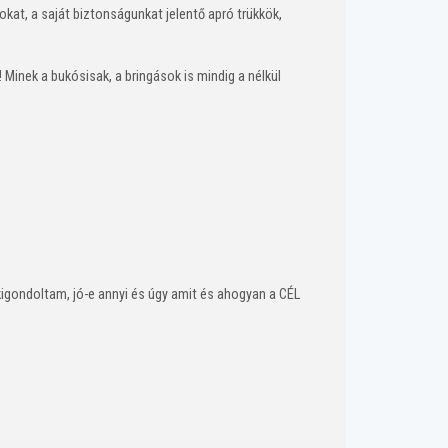
at, a saját biztonságunkat jelentő apró trükkök,
 Minek a bukósisak, a bringások is mindig a nélkül
kigondoltam, jó-e annyi és úgy amit és ahogyan a CÉL