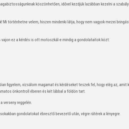
agabiztosságunknak köszönhetően, idővel kezdjük lazábban kezelni a szabályok
k! Mi történhetne velem, hiszen mindenki látja, hogy nem vagyok mezei bringás!
vajon ez a kérdés is ott motoszkál-e mindig a gondolataitok közt:
dóan figyelem, vizsálom magamat és kérdéseket teszek fel, hogy elég az, amit 
matos önkontroll éberen és két lábbal a földön tart.
 a verseny reggelén.
eg sokakban gondolatokat ébresztő bevezető után, végre rátérek a lényegre.