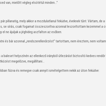
ed van, mielőtt végleg elsötétül minden...”
ár pillanatig, mely akkor a mozdulatlanul feküdve, éveknek tűnt. Vártam, de
atás, se sírás, csak fogamat összeszorítva azonnal leszorítottam kezemmel a 
 el ne ájuljak a jéghideg aszfalton az esőben.
ni és bár azonnal „rendszerellenőrzést” tartottam, nem éreztem, nem voltam 
és a baleset helyszínén az ellenkező irányból útlezárást biztosító kedves ren
tközést megelőzve, megállítani...
 jobban fázva és remegve csak annyit ismételgettem nekik az úton feküdve:
al!”