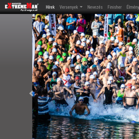
(current)
Hírek
Versenyek
Nevezés
Finisher
Élmén
Előző