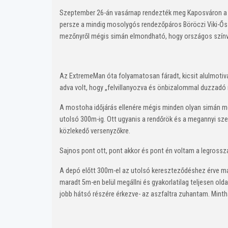
Szeptember 26-án vasárnap rendezték meg Kaposváron a D
persze a mindig mosolygós rendezőpáros Böröczi Viki-Ősz M
mezőnyről mégis simán elmondható, hogy országos színv
Az ExtremeMan óta folyamatosan fáradt, kicsit alulmotivá
adva volt, hogy „felvillanyozva és önbizalommal duzzadó 
A mostoha időjárás ellenére mégis minden olyan simán me
utolsó 300m-ig. Ott ugyanis a rendőrök és a megannyi sze
közlekedő versenyzőkre.
Sajnos pont ott, pont akkor és pont én voltam a legr
A depó előtt 300m-el az utolsó kereszteződéshez érve má
maradt 5m-en belül megállni és gyakorlatilag teljesen o
jobb hátsó részére érkezve- az aszfaltra zuhantam. Mintha