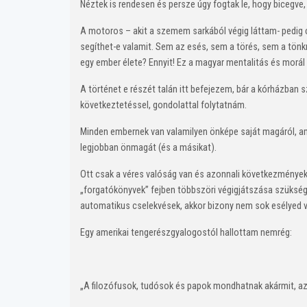
Néztek is rendesen és persze úgy fogtak le, hogy bicegve, g
A motoros – akit a szemem sarkából végig láttam- pedig c
segíthet-e valamit. Sem az esés, sem a törés, sem a tönkr
egy ember élete? Ennyit! Ez a magyar mentalitás és morál 
A történet e részét talán itt befejezem, bár a kórházba
következtetéssel, gondolattal folytatnám.
Minden embernek van valamilyen önképe saját magáról, ami
legjobban önmagát (és a másikat).
Ott csak a véres valóság van és azonnali következmények
„forgatókönyvek” fejben többszöri végigjátszása szükséges
automatikus cselekvések, akkor bizony nem sok esélyed v
Egy amerikai tengerészgyalogostól hallottam nemrég:
„A filozófusok, tudósok és papok mondhatnak akármit, az 