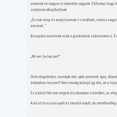
emberek és nagyon is halandók vagyunk. Előfordul, hogy m
szokások elkop(hat)nak.
„Én már ennyi és ennyi Ironman-t csináltam, rutinos vagyo
edzenek…”
Bizonyára ismerősek ezek a gondolatok számotokra is. És 
„Mi van, ha baj van?”
Örök elégedetlen, mondják rám, akik ismernek. Igen, állan
érdekében teszem!? Nem mindig könnyű így élni, de a folya
Ez a belső fék nem engedi elszabadulni a lóerőket, az elég
A kicsit hosszúra nyúlt és távolról indult, de remélhetől