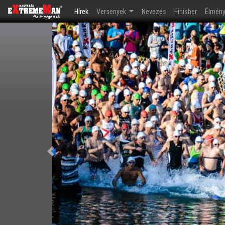
(current)
Hírek
Versenyek
Nevezés
Finisher
Élmén
Előző