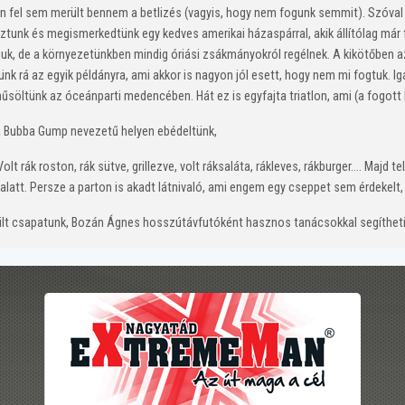
el sem merült bennem a betlizés (vagyis, hogy nem fogunk semmit). Szóval n
oztunk és megismerkedtünk egy kedves amerikai házaspárral, akik állítólag már
juk, de a környezetünkben mindig óriási zsákmányokról regélnek. A kikötőben a
ünk rá az egyik példányra, ami akkor is nagyon jól esett, hogy nem mi fogtuk. I
hűsöltünk az óceánparti medencében. Hát ez is egyfajta triatlon, ami (a fogott 
 a Bubba Gump nevezetű helyen ebédeltünk,
olt rák roston, rák sütve, grillezve, volt ráksaláta, rákleves, rákburger.... Majd
 alatt. Persze a parton is akadt látnivaló, ami engem egy cseppet sem érdekelt, 
lt csapatunk, Bozán Ágnes hosszútávfutóként hasznos tanácsokkal segítheti 