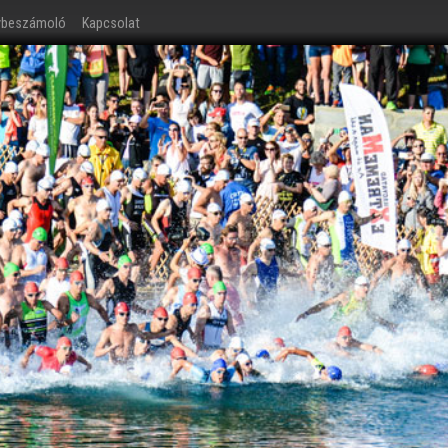
ybeszámoló
Kapcsolat