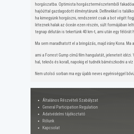
horgászatba. Optimista horgásztermészetemből fakadóan f
hajóúttal gazdagodott élménytárunk. Delfinekkel is találk
ha kimegyünk horgászni, rendszerint csak a bot végét fog
léteznek halak az óceán ezen részén, sült formájában lelt
tegnap délután is tekertünk 40 km-t, ami után egy félórát 
Ma sem maradhatott el a bringázás, majd irány Kona. Ma
ami a Forrest Gump című film hangulatát, jeleneteit idézi. V
hal, teknős és korall, napokig el tudnék bámészkodni a víz
Nem utolsó sorban ma egy újabb neves egyéniséggel bővü
Általános Részvételi Szabályzat
General Participation Regulation
Adatvédelmi tájékoztató
Rólunk
Kapcsolat