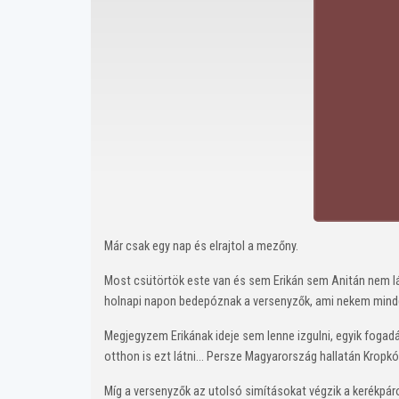
Már csak egy nap és elrajtol a mezőny.
Most csütörtök este van és sem Erikán sem Anitán nem lá
holnapi napon bedepóznak a versenyzők, ami nekem mindg i
Megjegyzem Erikának ideje sem lenne izgulni, egyik fogadá
otthon is ezt látni... Persze Magyarország hallatán Kropkó
Míg a versenyzők az utolsó simításokat végzik a kerékpáro