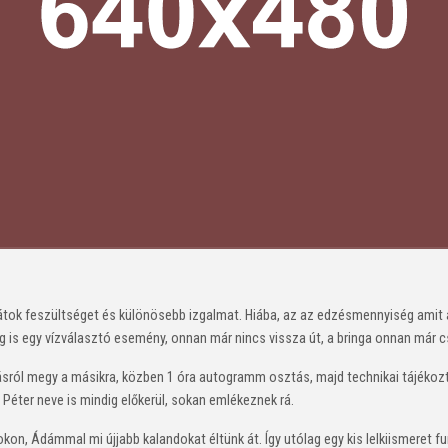
tok feszültséget és különösebb izgalmat. Hiába, az az edzésmennyiség amit a
s egy vízválasztó esemény, onnan már nincs vissza út, a bringa onnan már cs
sról megy a másikra, közben 1 óra autogramm osztás, majd technikai tájékoztató
 Péter neve is mindig előkerül, sokan emlékeznek rá.
kon, Ádámmal mi újjabb kalandokat éltünk át. Így utólag egy kis lelkiismeret f