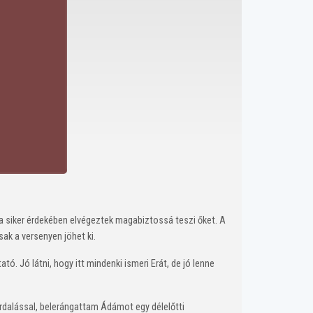
 siker érdekében elvégeztek magabiztossá teszi őket. A
ak a versenyen jöhet ki.
. Jó látni, hogy itt mindenki ismeri Erát, de jó lenne
urdalással, belerángattam Ádámot egy délelőtti