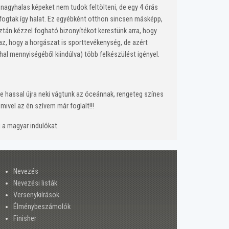
agyhalas képeket nem tudok feltölteni, de egy 4 órás
 fogtak így halat. Ez egyébként otthon sincsen másképp,
ztán kézzel fogható bizonyítékot kerestünk arra, hogy
gaz, hogy a horgászat is sporttevékenység, de azért
hal mennyiségéből kiindúlva) több felkészülést igényel.
 tele hassal újra neki vágtunk az óceánnak, rengeteg színes
mivel az én szívem már foglalt!!!
a magyar indulókat.
Nevezés
Nevezési listák
Versenykiírások
Élménybeszámolók
Finisher