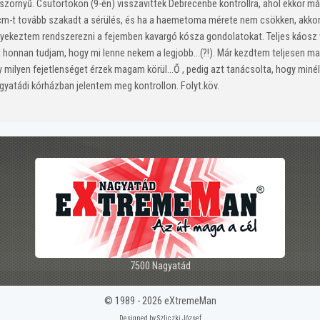
zörnyű. Csütörtökön (9-én) visszavittek Debrecenbe kontrollra, ahol ekkor már
 cm-t tovább szakadt a sérülés, és ha a haemetoma mérete nem csökken, akkor 
gyekeztem rendszerezni a fejemben kavargó kósza gondolatokat. Teljes káosz
nt honnan tudjam, hogy mi lenne nekem a legjobb…(?!). Már kezdtem teljesen
ogy milyen fejetlenséget érzek magam körül…Ő , pedig azt tanácsolta, hogy min
gyatádi kórházban jelentem meg kontrollon. Folyt.köv.
7500 Nagyatád
© 1989 - 2026 eXtremeMan
Designed by Szliczki József