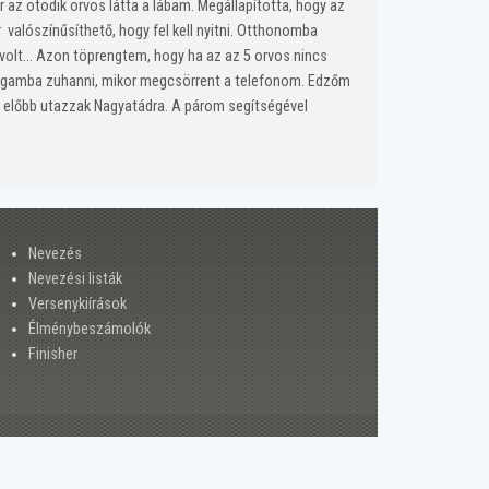
 az ötödik orvos látta a lábam. Megállapította, hogy az
valószínűsíthető, hogy fel kell nyitni. Otthonomba
 volt… Azon töprengtem, hogy ha az az 5 orvos nincs
 magamba zuhanni, mikor megcsörrent a telefonom. Edzőm
él előbb utazzak Nagyatádra. A párom segítségével
Nevezés
Nevezési listák
Versenykiírások
Élménybeszámolók
Finisher