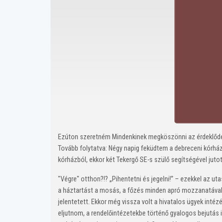
Ezúton szeretném Mindenkinek megköszönni az érdeklődé
Tovább folytatva: Négy napig feküdtem a debreceni kórház
kórházból, ekkor két Tekergő SE-s szülő segítségével ju
"Végre" otthon?!? „Pihentetni és jegelni!” – ezekkel az 
a háztartást a mosás, a főzés minden apró mozzanatával e
jelentetett. Ekkor még vissza volt a hivatalos ügyek intéz
eljutnom, a rendelőintézetekbe történő gyalogos bejutás 