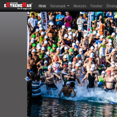
(current)
Hírek
Versenyek
Nevezés
Finisher
Élmén
Előző