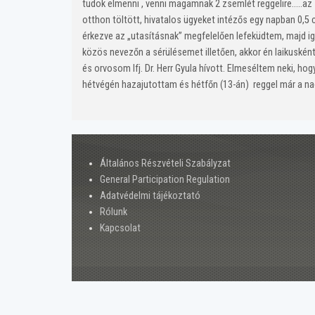
tudok elmenni , venni magamnak 2 zsemlét reggelire…..az s
otthon töltött, hivatalos ügyeket intézős egy napban 0,5
érkezve az „utasításnak” megfelelően lefeküdtem, majd i
közös nevezőn a sérülésemet illetően, akkor én laikuské
és orvosom Ifj. Dr. Herr Gyula hívott. Elmeséltem neki, h
hétvégén hazajutottam és hétfőn (13-án) reggel már a na
Általános Részvételi Szabályzat
General Participation Regulation
Adatvédelmi tájékoztató
Rólunk
Kapcsolat