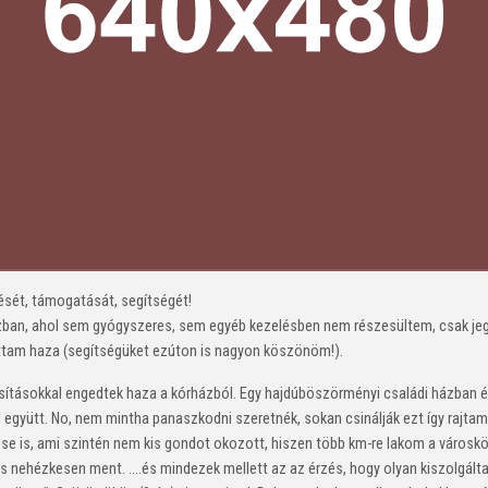
sét, támogatását, segítségét!
ban, ahol sem gyógyszeres, sem egyéb kezelésben nem részesültem, csak jegelve
tottam haza (segítségüket ezúton is nagyon köszönöm!).
utasításokkal engedtek haza a kórházból. Egy hajdúböszörményi családi házban é
gyütt. No, nem mintha panaszkodni szeretnék, sokan csinálják ezt így rajtam k
ése is, ami szintén nem kis gondot okozott, hiszen több km-re lakom a városköz
is nehézkesen ment. ….és mindezek mellett az az érzés, hogy olyan kiszolgált