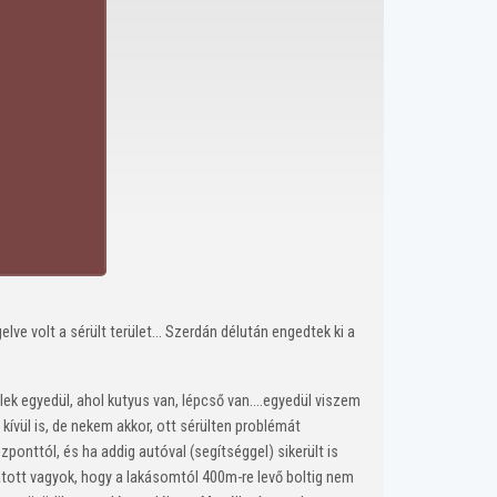
 volt a sérült terület... Szerdán délután engedtek ki a
lek egyedül, ahol kutyus van, lépcső van….egyedül viszem
ívül is, de nekem akkor, ott sérülten problémát
ponttól, és ha addig autóval (segítséggel) sikerült is
atott vagyok, hogy a lakásomtól 400m-re levő boltig nem