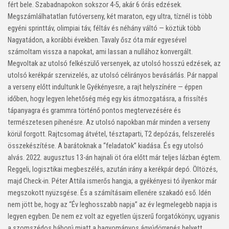
fért bele. Szabadnapokon sokszor 4-5, akár 6 órás edzések.
Megszámlálhatatlan futóverseny, két maraton, egy ultra, tíznél is több
egyéni sprinttáv, olimpiai táv, féltáv és néhány váltó — köztük több
Nagyatádon, a korábbi években. Tavaly ősz óta már egyesével
számoltam vissza a napokat, ami lassan a nullához konvergált.
Megvoltak az utolsó felkészülő versenyek, az utolsó hosszú edzések, az
utolsó kerékpár szervizelés, az utolsó célirányos bevásárlás. Pár nappal
a verseny előtt indultunk le Gyékényesre, a rajt helyszínére — éppen
időben, hogy legyen lehetőség még egy kis átmozgatásra, a frissítés
tápanyagra és grammra történő pontos megtervezésére és
természetesen pihenésre. Az utolsó napokban már minden a verseny
körül forgott. Rajtcsomag átvétel, tésztaparti, T2 depózás, felszerelés
összekészítése. A barátoknak a “feladatok” kiadása. És egy utolsó
alvás. 2022. augusztus 13-án hajnali öt óra előtt már teljes lázban égtem.
Reggeli, logisztikai megbeszélés, azután irány a kerékpár depó. Öltözés,
majd Check-in. Péter Attila ismerős hangja, a gyékényesi tó ilyenkor már
megszokott nyüzsgése. És a számításaim ellenére szakadó eső. Idén
nem jött be, hogy az “Év leghosszabb napja” az év legmelegebb napja is
legyen egyben. De nem ez volt az egyetlen újszerű forgatókönyv, ugyanis
a szomszédos háború miatt a hagyományos ágyúdörrenés helyett