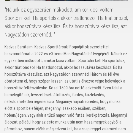
"Nálunk ez egyszerűen működött, amikor kicsi voltam:
Sportolni kell. Ha sportolsz, akkor triatlonozol. Ha triatlonozol,
akkor hosszútávra készülsz. És ha hosszútávra készülsz, azt
Nagyatádon szeretnéd. "
Kedves Barátaim, Kedves Sporttársak! Fogadjátok szeretettel
beszámolómat a 2022-es eXtremeMan Nagyatád hétvégéjéről: Nálunk ez
egyszerűen működött, amikor kicsi voltam: Sportolni kell. Ha sportolsz,
akkor triatlonozol. Ha triatlonozol, akkor hosszútávra készülsz. És ha
hosszútávra készülsz, azt Nagyatádon szeretnéd. Három és fél éve
döntöttem el, hogy szépen lassan, az utat is élvezve végre belevágok a
hosszútáv felkészülésbe. Közel 1500 óra nettó edzésidő. Ezen felül a
bemelegítések, levezetések, átöltözés, fürdés, közlekedés,
nélkülözhetetlen regeneráció. Megannyi hajnali ébredés, hogy munka
előtt a sport beleférjen, megannyi szakadó esőben, szélben,
hóban/jégen, vagy akár a tűző napon való futás, kerékpározás. Megannyi
áldozat, például hogy az este munka után nem haza megyek egyből a
páromhoz, hanem előbb még edzeni kell, ha aznap reggel valamiért nem