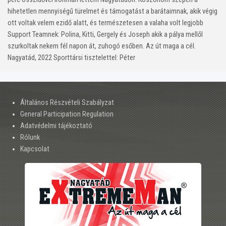
hihetetlen mennyiségű türelmet és támogatást a barátaimnak, akik végig
ott voltak velem ezidő alatt, és természetesen a valaha volt legjobb
Support Teamnek: Polina, Kitti, Gergely és Joseph akik a pálya mellől
szurkoltak nekem fél napon át, zuhogó esőben. Az út maga a cél.
Nagyatád, 2022 Sporttársi tisztelettel: Péter
Általános Részvételi Szabályzat
General Participation Regulation
Adatvédelmi tájékoztató
Rólunk
Kapcsolat