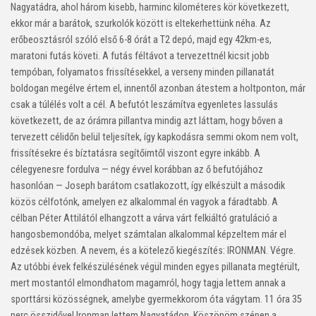
Nagyatádra, ahol három kisebb, harminc kilométeres kör következett,
ekkor már a barátok, szurkolók között is eltekerhettünk néha. Az
erőbeosztásról szóló első 6-8 órát a T2 depó, majd egy 42km-es,
maratoni futás követi. A futás féltávot a tervezettnél kicsit jobb
tempóban, folyamatos frissítésekkel, a verseny minden pillanatát
boldogan megélve értem el, innentől azonban átestem a holtponton, már
csak a túlélés volt a cél. A befutót leszámítva egyenletes lassulás
következett, de az órámra pillantva mindig azt láttam, hogy bőven a
tervezett célidőn belül teljesítek, így kapkodásra semmi okom nem volt,
frissítésekre és bíztatásra segítőimtől viszont egyre inkább. A
célegyenesre fordulva — négy évvel korábban az ő befutójához
hasonlóan — Joseph barátom csatlakozott, így elkészült a második
közös célfotónk, amelyen ez alkalommal én vagyok a fáradtabb. A
célban Péter Attilától elhangzott a várva várt felkiáltó gratuláció a
hangosbemondóba, melyet számtalan alkalommal képzeltem már el
edzések közben. A nevem, és a kötelező kiegészítés: IRONMAN. Végre.
Az utóbbi évek felkészülésének végül minden egyes pillanata megtérült,
mert mostantól elmondhatom magamról, hogy tagja lettem annak a
sporttársi közösségnek, amelybe gyermekkorom óta vágytam. 11 óra 35
perc összidővel Ironman lettem Nagyatádon. Köszönöm szépen a