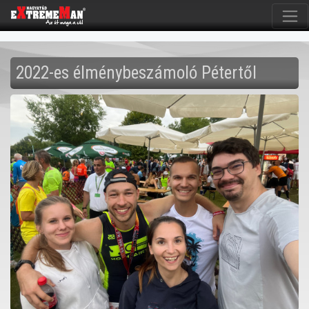
2022-es élménybeszámoló Pétertől