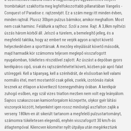
trombitakürt szakította meg legfelfokozottabb pillanatában Vangelis -
Conquest of Paradise c. rajtzenéjét. Ez a szám megy itt minden évben,
minden rajtnál. Plussz 30bpm pulzus bármikor, amikor meghallom. Most
nem csak harminc. Felállunk a rajthoz. Szól a zene. Rajt. A 3,8km nyíltvízi
úszás három körből áll. Jelszó a türelem, a bemelegítő jelleg, és a
megfelelő taktika, hogy az embert ne verjék agyon a rajtot követő
helyezkedésben a sporttársak. A mezőny elnyúlását követő második,
majd harmadik kör számomra teljesen meglepő visszafogott
nyugalomban, tökéletes részidővel zajlott. Az úszást a depóban gyors
kerékpáros cipő, sisak és rajtszámfelvétel követi, közben pár apró falat
utóreggeli. Kell a tápanyag, kell a szénhidrát, de elsősorban kell valami
normális étel, mert mostantól csak gélek, zselék, izotóniás italok
lesznek az étlapon a következő tizenegynéhány órában. A kerékpár
zuhogó esőben, egy szál vizes triatlon mezben nem volt egy leányálom.
Sajnos szakaszosan kamionforgalom közepette, olykor gyér látási
viszonyok között, helyenként igen rossz minőségű aszfalton zajlik a
verseny. 180km-en át sikerült tartanom a megfelelő pulzustartományt,
számomra tökéletesen elegendő, enyhén visszafogott 30 km/h-ás
átlagtempóval. Kilencven kilométer nyílt útpálya után megérkeztünk