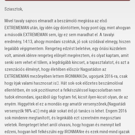
Sziasztok,
Mivel tavaly sajnos elmaradt a beszámoló megírása az első
EXTREMEMAN után, így idén úgy döntöttem, hogy pont úgy, mint ahogyan
a második EXTREMEMAN sem, így ez sem maradhat el. A tavalyi
eredmény, 14:13, ahogy mondani szoktuk, jó sok szódával elmegy, hiszen
legalább végigmentem. Rengeteg edzést beletéve, egy óriási küzdelem
volt, aminek idénre rengeteg előnyét megéreztem, és olyat kaptam, amit
senki sem vehet el tőlem, a legdrágább kincset, a tapasztalatot, és azt a
szenzációs élményt, hogy életében először Nagyatádon az
EXTREMEMAN mezőnyében lettem IRONMAN.De, ugorjunk 2016-ra, csak
hogy írjak valami hasznosat is. Hát sok-sok előzetes beszámolóval
ellentétben, én sok pozitívumot a felkészüléssel kapcsolatban nem
tudok elmondani, igazából úgy fogtam fel, kicsit ilyen-kicsit olyan, de az
enyém. Higgyétek el ez a mondás egy amatőr versenyzőnek,(Nagyatádi
versenyzők 98%-a) még akár sokat érő jó tanács is lehet. Engem 2016
sok mindenre megtanított, és leginkább ezt szeretném megosztani
veletek. Rengeteget lehet arról olvasni, hogy hogyan és mennyit kell
edzeni, hogyan kell felkészülni egy IRONMANre és ezek mind-mind igazak