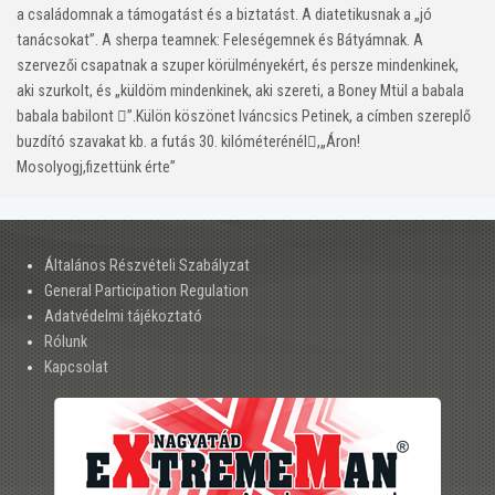
a családomnak a támogatást és a biztatást. A diatetikusnak a „jó
tanácsokat”. A sherpa teamnek: Feleségemnek és Bátyámnak. A
szervezői csapatnak a szuper körülményekért, és persze mindenkinek,
aki szurkolt, és „küldöm mindenkinek, aki szereti, a Boney Mtül a babala
babala babilont ”.Külön köszönet Iváncsics Petinek, a címben szereplő
buzdító szavakat kb. a futás 30. kilóméterénél,„Áron!
Mosolyogj,fizettünk érte”
Általános Részvételi Szabályzat
General Participation Regulation
Adatvédelmi tájékoztató
Rólunk
Kapcsolat