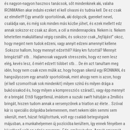
és nagyon-nagyon hasznos tanácsok, sőt mindenkinek aki, valaha
IRONMANen akar indulni ezeket el kell olvasni és tudnia kell. De ez csak
az elmélet!!! Egy amatőr sportolónak, aki dolgozik, gyereket nevel,
családja van, és még sok minden más közbe jöhet, és ezek mellett edz
annak sokszor ez csak az álom, a cél a mindennapokra. Nekem is. Nekem
lehetetlen makulátlanul végig csinálni, és sokszor csak „fejfájást” okoz,
hogy megint nem tudok edzeni, vagy annyit edzeni amennyit kellene.
Sokszor hallom, hogy mennyit edzettél? Hány km futottál? Mennyit
bringáztál? stb…. Hajlamosak vagyunk stresszelni, hogy ez nem lesz
elég, kevés lesz, ő miért edzett többet stb…. De én azt tanultam meg
idén, hogy nem csak ezen múlik az, hogy hogyan sikerül egy IRONMAN, és
hangsúlyozom egy amatőr sportolónak, mint ahogy nem is azon, hogy
(el kell szomorítsak sok mindenkit) milyen színű és milyen drága a
bukósisakod és, hogy milyen a kompressziós szárad, vagy épp mennyit
ér a bringád. Ettől függetlenül, imádom a suzuki swift hátulján a 2milliós
bringát, hiszen tudom annak a versenyzőnek a triatlon az élete… Szóval
kár is speciális dolgokba belemennem, mert nekem idén semmi sem
sikerült, mert, házat felújítottunk, volt egy családi betegségünk
májusban, a munkahelyemen új pozícióba kerültem, így ennek fényében a