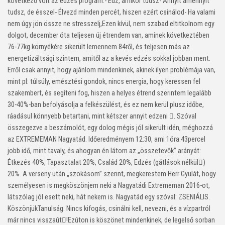
következő volt az edzés program:-
Edz, amikor tudsz-
Annyit amennyit
tudsz, de ésszel-
Élvezd minden percét, hiszen ezért csinálod-
Ha valami
nem úgy jön össze ne stresszelj,Ezen kívül, nem szabad eltitkolnom egy
dolgot, december óta teljesen új étrendem van, aminek következtében
76-77kg környékére sikerült lemennem 84ről, és teljesen más az
energetizáltsági szintem, amitől az a kevés edzés sokkal jobban ment.
Erről csak annyit, hogy ajánlom mindenkinek, akinek ilyen problémája van,
mint pl: túlsúly, emésztési gondok, nincs energia, hogy keressen fel
szakembert, és segíteni fog, hiszen a helyes étrend szerintem legalább
30-40%-ban befolyásolja a felkészülést, és ez nem kerül plusz időbe,
ráadásul könnyebb betartani, mint kétszer annyit edzeni . Szóval
összegezve a beszámolót, egy dolog mégis jól sikerült idén, méghozzá
az EXTREMEMAN Nagyatád. Időeredményem 12:30, ami 1óra:43percel
jobb idő, mint tavaly, és ahogyan én látom az „összetevők” arányát:
Étkezés 40%, Tapasztalat 20%, Család 20%, Edzés (gátlások nélkül)
20%. A verseny után „szokásom” szerint, megkerestem Herr Gyulát, hogy
személyesen is megköszönjem neki a Nagyatádi Extrememan 2016-ot,
látszólag jól esett neki, hát nekem is. Nagyatád egy szóval: ZSENIÁLIS.
KöszönjükTanulság: Nincs kifogás, csinálni kell, nevezni, és a vízpartról
már nincs visszaút!Ezúton is köszönet mindenkinek, de legelső sorban