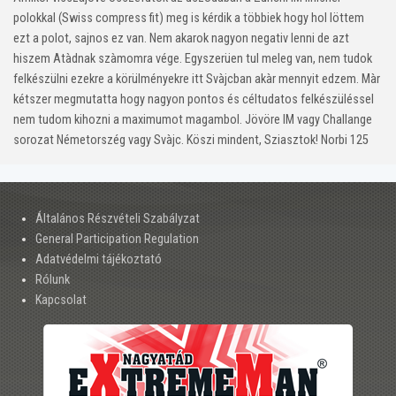
polokkal (Swiss compress fit) meg is kérdik a többiek hogy hol löttem
ezt a polot, sajnos ez van. Nem akarok nagyon negativ lenni de azt
hiszem Atàdnak szàmomra vége. Egyszerüen tul meleg van, nem tudok
felkészülni ezekre a körülményekre itt Svàjcban akàr mennyit edzem. Màr
kétszer megmutatta hogy nagyon pontos és céltudatos felkészüléssel
nem tudom kihozni a maximumot magambol. Jövöre IM vagy Challange
sorozat Németorszég vagy Svàjc. Köszi mindent, Sziasztok! Norbi 125
Általános Részvételi Szabályzat
General Participation Regulation
Adatvédelmi tájékoztató
Rólunk
Kapcsolat