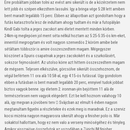
Erre probàltam jobban tolni az evést ami sikerült is de a közérzetem nem
lett jobb és szépen elkezdtem lassulni. Igy a bringa vége 5:28 lett amiben
bent maradt legalàbb 15 perc. Ebben az àllapotban azt gondoltam hogy a
futàs katasztrofa lesz de indultam ahogy tudtam és màr a futopàlyàn
Kindl Gabi tolta a jeges zacskot ami életet mentett minden körben.
24km-ig meglepöen jol ment séta nélkül hoztam az 5:25-5:35-ös km-eket,
innentöl megrogytam és volt nagyon szenvedös 2 köröm amibe bele
sétàltam többször is amire összeszedtem magam. Mégegyszer
köszönet a Spuris csapatnak a jeges zacskokért és a szurkolàsért,
sokszor fejmosàsért. Az utolso körre azt hittem összeszedtem magam
de mégsem. Teljesen elkészülve, görcsölve sikerült összehoznom, de
végül befértem 11 ora alà 10:58-al, egy 4:15-ös futàssal. Ugy gondolom
ebben a futàsban is bent maradt legalàbb 20 perc, ennyivel tudok jobbat
biztos vagyok benne. igy életem 2. ironman-jén bejöttem 11 alà de
természetesen nem vagyok elégedett. Ezt be kell hoznom valahogy 10
alà, igy megvan a jövöbeni terv  Svàjcban az elmult 6 évben nagyon
megtanultam figyelni a részletekre és ezek meg is maradnak. Ez a szerviz
kocsi mizéria nagyon magyarosra sikerült ahogy a finisher polo is. Màr
sokaktol hallottam, hogy ez nem valo a verseny minöségéhez és tényleg.
Amikor visszajöve összefutok az uszodàban a Zürichi IM finisher