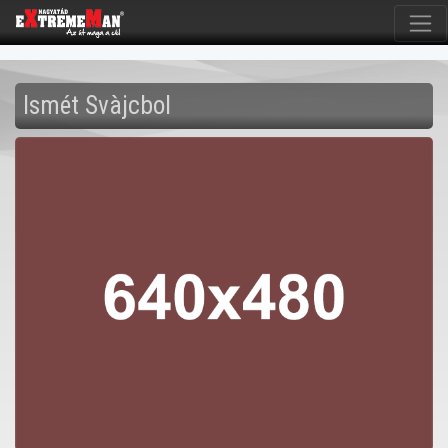
Ismét Svàjcbol