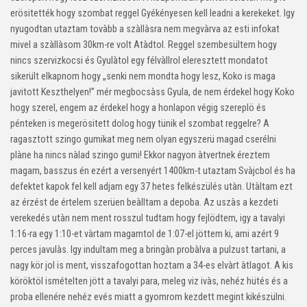
erösitették hogy szombat reggel Gyékényesen kell leadni a kerekeket. Igy
nyugodtan utaztam tovàbb a szàllàsra nem megvàrva az esti infokat
mivel a szàllàsom 30km-re volt Atàdtol. Reggel szembesültem hogy
nincs szervizkocsi és Gyulàtol egy félvàllrol eleresztett mondatot
sikerült elkapnom hogy „senki nem mondta hogy lesz, Koko is maga
javitott Keszthelyen!” mér megbocsàss Gyula, de nem érdekel hogy Koko
hogy szerel, engem az érdekel hogy a honlapon végig szereplö és
pénteken is megerösitett dolog hogy tünik el szombat reggelre? A
ragasztott szingo gumikat meg nem olyan egyszerü magad cserélni
plàne ha nincs nàlad szingo gumi! Ekkor nagyon àtvertnek éreztem
magam, basszus én ezért a versenyért 1400km-t utaztam Svàjcbol és ha
defektet kapok fel kell adjam egy 37 hetes felkészülés utàn. Utàltam ezt
az érzést de értelem szerüen beàlltam a depoba. Az uszàs a kezdeti
verekedés utàn nem ment rosszul tudtam hogy fejlödtem, igy a tavalyi
1:16-ra egy 1:10-et vàrtam magamtol de 1:07-el jöttem ki, ami azért 9
perces javulàs. Igy indultam meg a bringàn probàlva a pulzust tartani, a
nagy kör jol is ment, visszafogottan hoztam a 34-es elvàrt àtlagot. A kis
köröktöl ismételten jött a tavalyi para, meleg viz ivàs, nehéz hütés és a
proba ellenére nehéz evés miatt a gyomrom kezdett megint kikészülni.