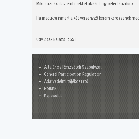
Mikor azokkal az emberekkel akikkel egy célért küzdünk se
Ha magukra ismert a két versenyző kérem keressenek meg
Üdv Zsák Balázs #551
Általános Részvételi Szabályzat
General Participation Regulation
Adatvédelmi tájékoztató
Rólunk
Kapcsolat