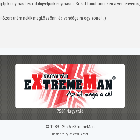
gítjük egymást és odafigyeljünk egymásra. Sokat tanultam ezen a versenyen is,
! Szeretném nekik megköszönni és vendégeim egy sörre! :)
7500 Nagyatád
© 1989 - 2026 eXtremeMan
Designed by Szliczki József