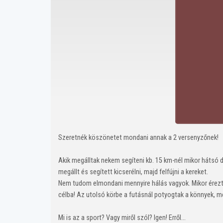
Szeretnék köszönetet mondani annak a 2 versenyzőnek!
Akik megálltak nekem segíteni kb. 15 km-nél mikor hátsó
megállt és segített kicserélni, majd felfújni a kereket.
Nem tudom elmondani mennyire hálás vagyok. Mikor éreztem
célba! Az utolsó körbe a futásnál potyogtak a könnyek, m
Mi is az a sport? Vagy miről szól? Igen! Erről...