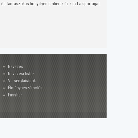
 és fantasztikus hogy ilyen emberek űzik ezt a sportágat.
Nevezés
Nevezési listák
Versenykiírások
Élménybeszámolók
Finisher