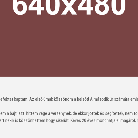
 defektet kaptam. Az első úrnak köszönöm a belsőt! A második úr számára em
 a bajt, azt hittem vége a versenynek, de ekkor jöttek és segítettek, nem tör
ert nekik is köszönhettem hogy sikerült! Kevés 20 éves mondhatja el magáról,