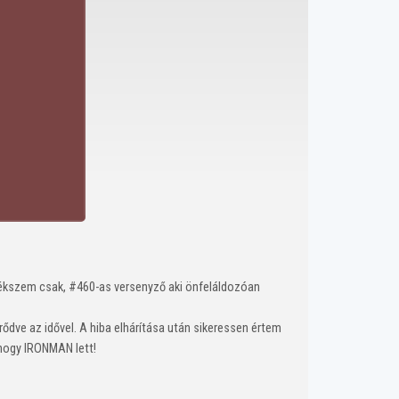
lékszem csak, #460-as versenyző aki önfeláldozóan
ődve az idővel. A hiba elhárítása után sikeressen értem
 hogy IRONMAN lett!