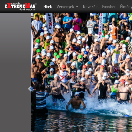
(current)
Hírek
Versenyek
Nevezés
Finisher
Élmén
Előző