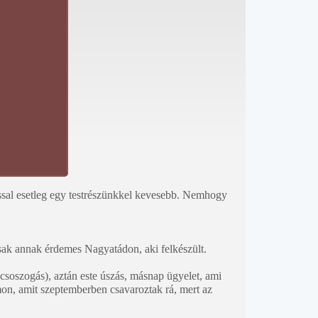
ssal esetleg egy testrészünkkel kevesebb. Nemhogy
csak annak érdemes Nagyatádon, aki felkészült.
csoszogás), aztán este úszás, másnap ügyelet, ami
omon, amit szeptemberben csavaroztak rá, mert az