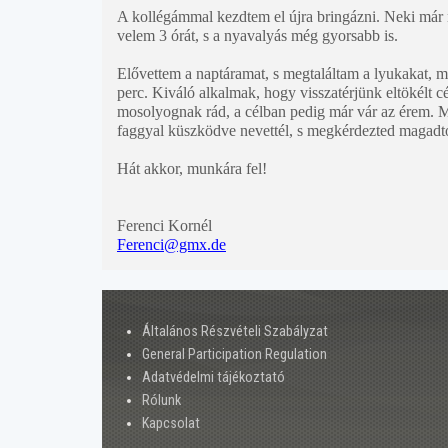
A kollégámmal kezdtem el újra bringázni. Neki már ne
velem 3 órát, s a nyavalyás még gyorsabb is.
Elővettem a naptáramat, s megtaláltam a lyukakat, m
perc. Kiváló alkalmak, hogy visszatérjünk eltökélt c
mosolyognak rád, a célban pedig már vár az érem. Mel
faggyal küszködve nevettél, s megkérdezted magadtól
Hát akkor, munkára fel!
Ferenci Kornél
Ferenci@gmx.de
Általános Részvételi Szabályzat
General Participation Regulation
Adatvédelmi tájékoztató
Rólunk
Kapcsolat