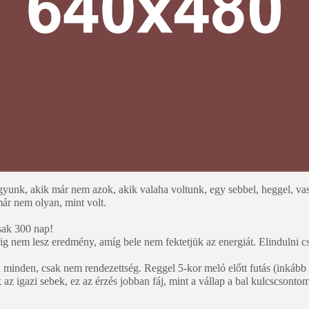
yunk, akik már nem azok, akik valaha voltunk, egy sebbel, heggel, va
ár nem olyan, mint volt.
csak 300 nap!
ig nem lesz eredmény, amíg bele nem fektetjük az energiát. Elindulni 
 minden, csak nem rendezettség. Reggel 5-kor meló előtt futás (inkább 
k az igazi sebek, ez az érzés jobban fáj, mint a vállap a bal kulcscsont