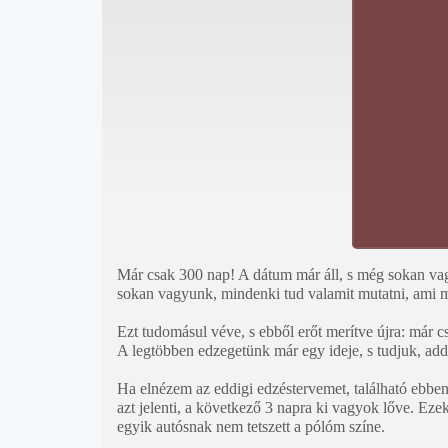
Már csak 300 nap! A dátum már áll, s még sokan vag
sokan vagyunk, mindenki tud valamit mutatni, ami m
Ezt tudomásul véve, s ebből erőt merítve újra: már 
A legtöbben edzegetünk már egy ideje, s tudjuk, add
Ha elnézem az eddigi edzéstervemet, található ebben
azt jelenti, a következő 3 napra ki vagyok lőve. Eze
egyik autósnak nem tetszett a pólóm színe.