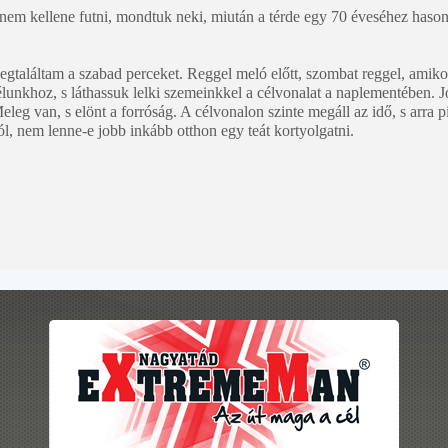
m kellene futni, mondtuk neki, miután a térde egy 70 éveséhez hasonló.
egtaláltam a szabad perceket. Reggel meló előtt, szombat reggel, amiko
élunkhoz, s láthassuk lelki szemeinkkel a célvonalat a naplementében. J
eg van, s elönt a forróság. A célvonalon szinte megáll az idő, s arra 
, nem lenne-e jobb inkább otthon egy teát kortyolgatni.