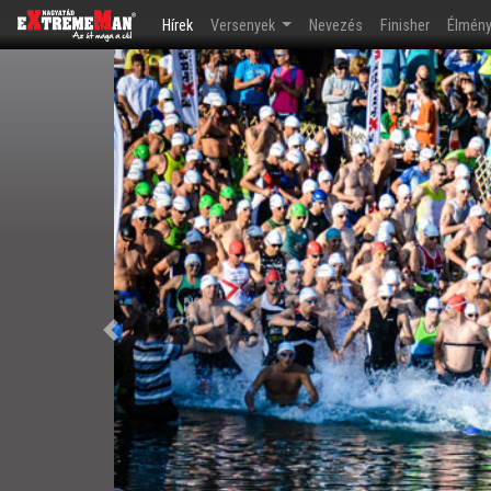
(current)
Hírek
Versenyek
Nevezés
Finisher
Élmén
Előző