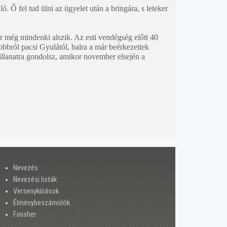
 Ő fel tud ülni az ügyelet után a bringára, s leteker
r még mindenki alszik. Az esti vendégség előtt 40
obbról pacsi Gyulától, balra a már beérkezettek
pillanatra gondolsz, amikor november elsején a
Nevezés
Nevezési listák
Versenykiírások
Élménybeszámolók
Finisher