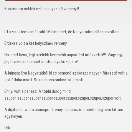
Köszönöm nektek ezt a nagyszerű versenyt!
Itt szereztem a második IM címemet, de Nagyatádon először voltam.
Érdekes volt a két helyszínes verseny.
Ha lehet kérni, legközelebb kevesebb napsütést intézzetek!!!! Vagy egy
jegesvizes medencét a futópálya közepére!
A bringapálya Nagyatádról ki és bemenő szakasza nagyon fárasztó volt a
sok úthiba miatt. Sokan bosszankodtak emiatt.
Ennyi volt a panasz. A többi dolog mind
szuper, szuper,szuper,szuper,szuper,szuper,szuper,szuper,szuper volt.
A díjátadás volt a csúcspont: ennyi csupaszív embert még nem láttam
egy helyen.
Üdv.