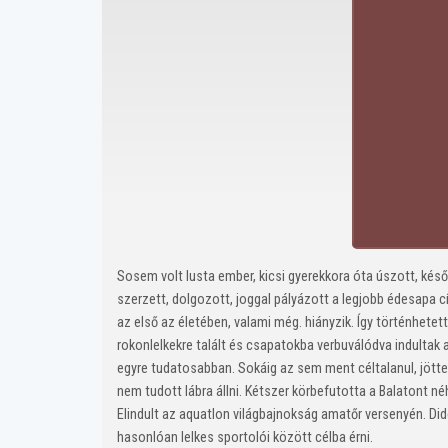
Sosem volt lusta ember, kicsi gyerekkora óta úszott, kés
szerzett, dolgozott, joggal pályázott a legjobb édesapa 
az első az életében, valami még. hiányzik. Így történhetet
rokonlelkekre talált és csapatokba verbuválódva indultak 
egyre tudatosabban. Sokáig az sem ment céltalanul, jötte
nem tudott lábra állni. Kétszer körbefutotta a Balatont n
Elindult az aquatlon világbajnokság amatőr versenyén. Di
hasonlóan lelkes sportolói között célba érni.