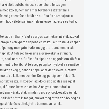
árt a kijelölt autóba és csak csendben, félszegen
 ha megszólal, nem bírja már tovább visszatartani a
 feleség édesbúsan beült az autóba és hazahajtott a
anem hogy élete párjának helyén legyen az esze és tudja,
ték azt a néhány falut és árgus szemekkel nézték azokat
 berakja a kerékpárt a depóba és készül a futásra. A csapat
bait épphogy mozgatni tudó, meggyötört arcú ember, aki
tapnak. A feleség bekísérte a gyerekeket a strandra,
ézte, csak nézte a futókat és cipelte az aggodalom kövét a
már ment is tovább. A feleség pedig könnyekkel a szemében
drukkolta végig, hangos hajrá, apa! kiáltásokkal biztatva
áncoltak a kellemes zenére. De egy percig sem feledték,
zámoltak vissza, miközben az idő csak csigalassúsággal
k, ki fusson be vele a célba. A nagyok lemaradtak a
elmetlenül várakoztak, minden perc egy örökkévalóságnak
ár sziklává nőtte ki magát, amikor meglátták az ő boldog és
latfelelős is elfelejtette bemondani, amikor