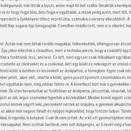
ollégiumnál, már látták a buszt, amire majd fel kell szállni. Berakták a kerékp
á és hogy fogja bírni, bírni fogja-e egyáltalán, a másik pedig azért, mert félt,
nyarodott a Gyékényesi tóhoz vezető útra, számukra a verseny elkezdődött. A
felkelő Nap sugarai épp beragyogtak. Csendben imádkozott, nem is a sikerért, h
t. Aztán már nem bírtak tovább magukkal, felkerekedtek, villámgyorsan átszel
is. Épp jókor érkeztek a strandhoz, mert a technika jelezte, hogy a családfő épp
tek a fordítónál, lesz, ami lesz. És lett, mert egyszer csak felbukkant egy lá
zsebelte az öleléseket és a csókokat, kért egy kólát és nekivágott az utolsó e
feliratú kólát a büfében és lecövekelt az árokparton, a tömegben. Egyre csak n
er-jelölt, akire várt, elvette a kólát, gyors puszit nyomott a homlokára és 
het egyáltalán ilyen, még jobban felnéz rá. A következő kört már a gyerekekkel 
ntek. Ők öten bevackoltak az fordítóban az árokpartra, játszottak, olvastak, t
 eljött az idő, árgus szemekkel figyelték a közeledőket. Minden körnél együtt s
utolsó körnek vágott neki, percenként néztek az órájukra, a gyerekek alkudozta
nt az akkor már nagyon fáradt és nyűgös legkisebbel, hogy fotózni tudjon. Tür
tokkal, ki egyedül, ki kutyával. Csak ők nem jöttek. Az a kő ott gyomortájékon m
desapjukat. Nem szóltak fanfárok, nem volt dobpergés, az ő nevét még a hangu