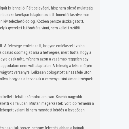
ár is lenne jó. Félt belevágni, hisz nem olcsó mulatság,
kor büszke kerékpár tulajdonos lett. Innentől kezdve már
n kivitelezhető dolog. Közben persze úszkálgatott,
yik gyereket különórára vinni, nem kellett szülői
lt. A felesége emlékezett, hogyne emlékezett volna.
a család csomagját arra a hétvégére, mert tudta, hogy a
 egyre csak nőtt, mígnem azon a vasárnap reggelen egy
z aggodalom nem volt alaptalan. A feleség a lelke mélyén
vágyott versenyre. Lelkesen bólogatott a hazafelé úton
úlva, hogy ez a terv csak a verseny utáni kimerültségnek
al kellett tehát számolni, ami van. Kisebb-nagyobb
etti kis faluban. Miután megérkeztek, volt idő felmérni a
 lebegett valami ki nem mondott kérdés a levegőben:
s pakoltak össze, nehogy felverjék abban a hajnali