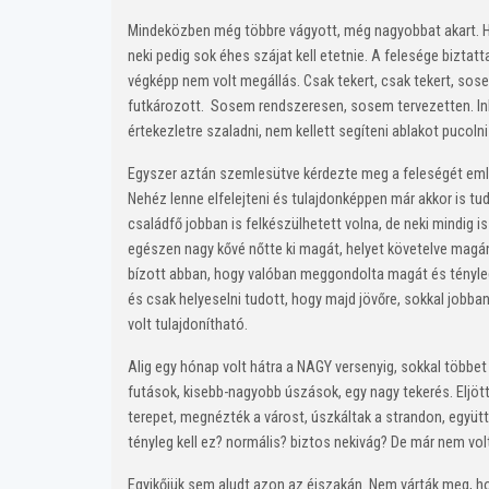
Mindeközben még többre vágyott, még nagyobbat akart. Hos
neki pedig sok éhes szájat kell etetnie. A felesége biztatt
végképp nem volt megállás. Csak tekert, csak tekert, so
futkározott. Sosem rendszeresen, sosem tervezetten. Inkáb
értekezletre szaladni, nem kellett segíteni ablakot pucolni
Egyszer aztán szemlesütve kérdezte meg a feleségét emlé
Nehéz lenne elfelejteni és tulajdonképpen már akkor is tu
családfő jobban is felkészülhetett volna, de neki mindig
egészen nagy kővé nőtte ki magát, helyet követelve magán
bízott abban, hogy valóban meggondolta magát és tényleg 
és csak helyeselni tudott, hogy majd jövőre, sokkal jobb
volt tulajdonítható.
Alig egy hónap volt hátra a NAGY versenyig, sokkal többet
futások, kisebb-nagyobb úszások, egy nagy tekerés. Eljött
terepet, megnézték a várost, úszkáltak a strandon, együ
tényleg kell ez? normális? biztos nekivág? De már nem vol
Egyikőjük sem aludt azon az éjszakán. Nem várták meg, ho