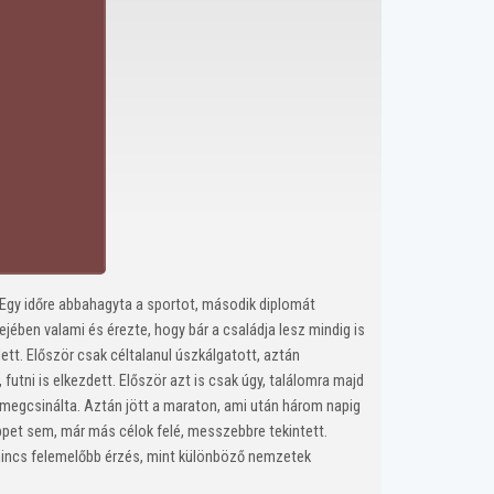
. Egy időre abbahagyta a sportot, második diplomát
ében valami és érezte, hogy bár a családja lesz mindig is
dett. Először csak céltalanul úszkálgatott, aztán
utni is elkezdett. Először azt is csak úgy, találomra majd
 megcsinálta. Aztán jött a maraton, ami után három napig
eppet sem, már más célok felé, messzebbre tekintett.
 nincs felemelőbb érzés, mint különböző nemzetek