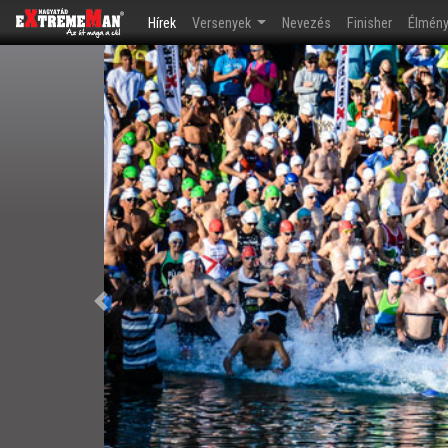
(current)
Hírek
Versenyek
Nevezés
Finisher
Élmén
Előző