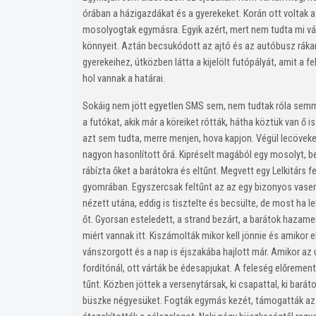
órában a házigazdákat és a gyerekeket. Korán ott voltak a k
mosolyogtak egymásra. Egyik azért, mert nem tudta mi vár r
könnyeit. Aztán becsukódott az ajtó és az autóbusz ráka
gyerekeihez, útközben látta a kijelölt futópályát, amit a 
hol vannak a határai.
Sokáig nem jött egyetlen SMS sem, nem tudtak róla semmi
a futókat, akik már a köreiket rótták, hátha köztük van ő 
azt sem tudta, merre menjen, hova kapjon. Végül lecövekel
nagyon hasonlított őrá. Kipréselt magából egy mosolyt, be
rábízta őket a barátokra és eltűnt. Megvett egy Lelkitárs 
gyomrában. Egyszercsak feltűnt az az egy bizonyos vasemb
nézett utána, eddig is tisztelte és becsülte, de most ha le
őt. Gyorsan esteledett, a strand bezárt, a barátok hazame
miért vannak itt. Kiszámolták mikor kell jönnie és amikor
vánszorgott és a nap is éjszakába hajlott már. Amikor az 
fordítónál, ott várták be édesapjukat. A feleség előreme
tűnt. Közben jöttek a versenytársak, ki csapattal, ki bará
büszke négyesüket. Fogták egymás kezét, támogatták az é