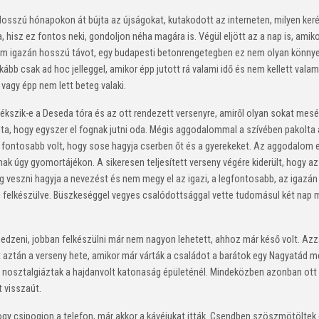
szú hónapokon át bújta az újságokat, kutakodott az interneten, milyen kerékp
a, hisz ez fontos neki, gondoljon néha magára is. Végül eljött az a nap is, ami
sem igazán hosszú távot, egy budapesti betonrengetegben ez nem olyan könnye
b csak ad hoc jelleggel, amikor épp jutott rá valami idő és nem kellett valamel
 vagy épp nem lett beteg valaki.
kszik-e a Deseda tóra és az ott rendezett versenyre, amiről olyan sokat mesé
dta, hogy egyszer el fognak jutni oda. Mégis aggodalommal a szívében pakolta 
 is fontosabb volt, hogy sose hagyja cserben őt és a gyerekeket. Az aggodalom
ak úgy gyomortájékon. A sikeresen teljesített verseny végére kiderült, hogy a
veszni hagyja a nevezést és nem megy el az igazi, a legfontosabb, az igazán 
an felkészülve. Büszkeséggel vegyes csalódottsággal vette tudomásul két nap m
 edzeni, jobban felkészülni már nem nagyon lehetett, ahhoz már késő volt. Azz
 aztán a verseny hete, amikor már várták a családot a barátok egy Nagyatád mell
tt nosztalgiáztak a hajdanvolt katonaság épületénél. Mindeközben azonban ott
t visszaút.
gy csipogjon a telefon, már akkor a kávéjukat itták. Csendben szöszmötöltek é