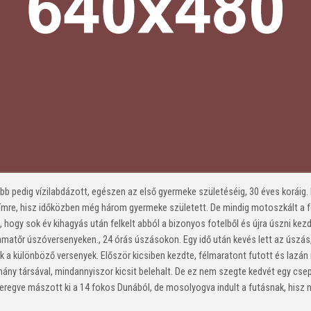
őbb pedig vízilabdázott, egészen az első gyermeke születéséig, 30 éves koráig
címre, hisz időközben még három gyermeke született. De mindig motoszkált a fej
t, hogy sok év kihagyás után felkelt abból a bizonyos fotelből és újra úszni kez
amatőr úszóversenyeken., 24 órás úszásokon. Egy idő után kevés lett az úszás, f
k a különböző versenyek. Először kicsiben kezdte, félmaratont futott és lazán
éhány társával, mindannyiszor kicsit belehalt. De ez nem szegte kedvét egy cs
deregve mászott ki a 14 fokos Dunából, de mosolyogva indult a futásnak, hisz