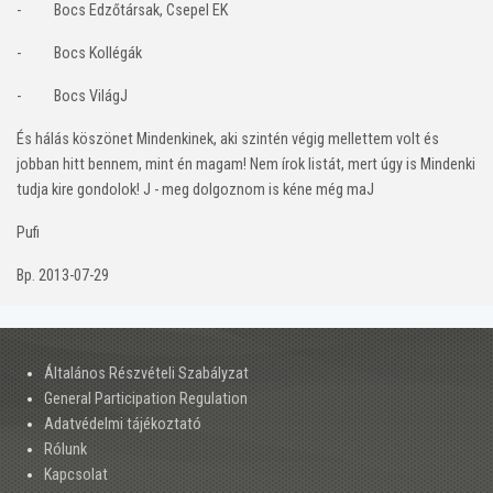
-
Bocs Edzőtársak, Csepel EK
-
Bocs Kollégák
-
Bocs Világ
J
És hálás köszönet Mindenkinek, aki szintén végig mellettem volt és
jobban hitt bennem, mint én magam! Nem írok listát, mert úgy is Mindenki
tudja kire gondolok!
J
- meg dolgoznom is kéne még ma
J
Pufi
Bp. 2013-07-29
Általános Részvételi Szabályzat
General Participation Regulation
Adatvédelmi tájékoztató
Rólunk
Kapcsolat