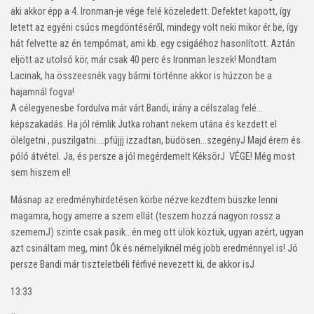
aki akkor épp a 4. Ironman-je vége felé közeledett. Defektet kapott, így
letett az egyéni csúcs megdöntéséről, mindegy volt neki mikor ér be, így
hát felvette az én tempómat, ami kb. egy csigáéhoz hasonlított. Aztán
eljött az utolsó kör, már csak 40 perc és Ironman leszek! Mondtam
Lacinak, ha összeesnék vagy bármi történne akkor is húzzon be a
hajamnál fogva!
A célegyenesbe fordulva már várt Bandi, irány a célszalag felé…
képszakadás. Ha jól rémlik Jutka rohant nekem utána és kezdett el
ölelgetni , puszilgatni….pfújjj izzadtan, büdösen…szegény
J
Majd érem és
póló átvétel. Ja, és persze a jól megérdemelt Kéksör
J
VÉGE! Még most
sem hiszem el!
Másnap az eredményhirdetésen körbe nézve kezdtem büszke lenni
magamra, hogy amerre a szem ellát (teszem hozzá nagyon rossz a
szemem
J
) szinte csak pasik…én meg ott ülök köztük, ugyan azért, ugyan
azt csináltam meg, mint Ők és némelyiknél még jobb eredménnyel is! Jó
persze Bandi már tiszteletbéli férfivé nevezett ki, de akkor is
J
13:33