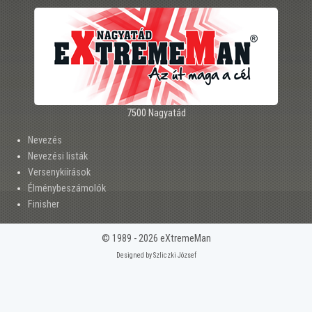
7500 Nagyatád
Nevezés
Nevezési listák
Versenykiírások
Élménybeszámolók
Finisher
© 1989 - 2026 eXtremeMan
Designed by Szliczki József