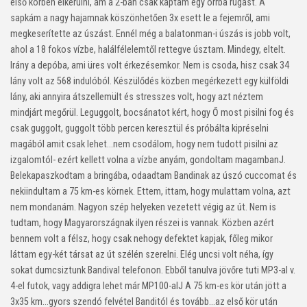
első körben elkerülni, ám a 2-ban csak kaptam egy orrba rúgást. A
sapkám a nagy hajamnak köszönhetően 3x esett le a fejemről, ami
megkeserítette az úszást. Ennél még a balatonman-i úszás is jobb volt,
ahol a 18 fokos vízbe, halálfélelemtől rettegve úsztam. Mindegy, eltelt.
Irány a depóba, ami üres volt érkezésemkor. Nem is csoda, hisz csak 34
lány volt az 568 indulóból. Készülődés közben megérkezett egy külföldi
lány, aki annyira átszellemült és stresszes volt, hogy azt néztem
mindjárt megőrül. Leguggolt, bocsánatot kért, hogy Ő most pisilni fog és
csak guggolt, guggolt több percen keresztül és próbálta kipréselni
magából amit csak lehet…nem csodálom, hogy nem tudott pisilni az
izgalomtól- ezért kellett volna a vízbe anyám, gondoltam magamban
J
.
Belekapaszkodtam a bringába, odaadtam Bandinak az úszó cuccomat és
nekiindultam a 75 km-es körnek. Ettem, ittam, hogy mulattam volna, azt
nem mondanám. Nagyon szép helyeken vezetett végig az út. Nem is
tudtam, hogy Magyarországnak ilyen részei is vannak. Közben azért
bennem volt a félsz, hogy csak nehogy defektet kapjak, főleg mikor
láttam egy-két társat az út szélén szerelni. Elég uncsi volt néha, így
sokat dumcsiztunk Bandival telefonon. Ebből tanulva jövőre tuti MP3-al v.
4-el futok, vagy addigra lehet már MP100-al
J
A 75 km-es kör után jött a
3x35 km…gyors szendó felvétel Banditól és tovább…az első kör után