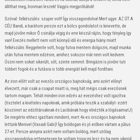
állíthat meg, Ironman leszek! Vagyis megpróbálok!
Szóval: felkészülés: szuper volt! Így visszagondolva! Mert ugye: AZ ÚT A
CÉL! Bandi, a barátom persze ezt a bölcs gondolatot is kinevette, de
majd jövőre mikor Ő csinálja végig és erre készül rájön, hogy tényleg így
van! Evezés mellett nem volt könnyű idő és energia hiány miatt
felkészülni. Reggelente volt, hogy futva mentem dolgozni, majd munka
után futva mentem edzésre, amihez sokszor már nem volt kedvem.
Úszni nem sokat sikerült, sőt, szinte semmit. Bringázni is jövőre tuti
többet fogok és a futásra is több energiát kell majd fordítani.
Az iron előtt volt az evezős országos bajnokság, ami azért előnyt
élvezett, már csak a csapat miatt is, meg hát mégis csak evezősnek
tartom magam. Tehát minden iron edzés az evezéshez volt igazítva
(tisztelet a kivételes napoknak, amik próbára teszik a szabályt- ezért
köszönet az edzőtársaknak és Lacibának hogy elnézték a lógásaimat
J
)
De megérte ehhez igazítani mindent, mert 4x-es országos bajnokok
lettünk Menivel (Vasadi Gabi)! Így boldogan és jó erőben vártam a július
27-et. Persze annyira azért nem voltam boldog, mert utólag
visszagondolva rettenetesen be voltam tojva mi lesz és ha nem sikerül…