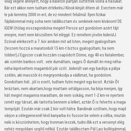
világ végére ahelyett, hogy a Balaton partján süttették volna a hasukat.
Bár ezt akkor nem tudtam értékelni
J
Kínok kínját éltem át. Eveztem már
le pár kemény 2000 m-ert, de ez mindent felülmúl. Ilyen fizikai
fájdalommal még soha nem találkoztam és senkinek nem kívánom! DE
IGEN! Utólag visszagondolva megéri! Persze azt gondolom azért fájt
ennyire, mert nem készültem fel eléggé. Ez remélem jövőre kiderül
J
.
Szóval elérkezett a 7. kör amiben mit ad Isten, megint gyalogoltam
(teszem hozzá a maratonból 15 km-t biztos gyalogoltam, ha nem
többet)
J
Egyszer csak hozzám csapódott Döme, egy 40-es fiatalember,
aki szintén bankos volt…vele dumáltam, vagyis Ő dumált én meg néha-
néha kipréseltem magamból pár szót…kiderült van egy barátja a pálya
szélén, aki masszőr és megnyomkodja a vádlimat, ha gondolom.
Gondoltam hát…jól is esett, tudtam futni megint egy kicsit. Aztán Őt
leráztam, nem akartam,hogy miattam sétálgasson, ha bírja menjen, így
hát megint magamra maradtam, de nem sokáig, mert 1-2 km-re nyertem
ismét egy társat, aki tartotta bennem a lelket, aztán Ő is felvette a maga
tempóját. Ezután már csak 2 kör volt hátra. Bandinak szóltam, hogy majd
várjon a célegyenesnél lévő kanyarba és fusson be velem a célba, miután
neki is köszönhetem, hogy Ironman leszek, tudni illik ezt a versenyt elég
nehéz megoldani segítő nélkül. Ezután találkoztam Pál Laci kollégámmal,