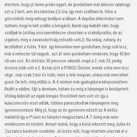
éreztem, hogy jó lenne pisilni egyet, de gondoltam már kibírom valahogy
ezt a 2 kört, ami átszámolva 2,5 óra, így nem szálltam le, félve a
görcsöktől, meg nehogy beálljon a lábam. A depóba érkezéskor nem
tudtam, hogy le kell szállni a bringáról, Bandi úgy kiabált rám, hogy
szálljak le (utólag visszaemlékezve olvastam a szabályzatba, de az
izgalom, meg a zavarodottság erősebb volt
J
). Na sebaj, zuhany, és
kezdődhet a futás. 9 kör…így kimondva nem gondoltam, hogy sok lesz,
már a nehezén túl vagyok…azt át sem gondoltam rendesen, hogy 42 km-
ről van szó. Az első kör 30 percesre sikerült, majd a 2. már 33, pedig
érzésre jobb volt a 2. Aztán jött a POKOL! Úristen, ennek soha nem lesz
vége…már csak 3 kör és több, mint a fele megvan, utána már nem lehet
gond. De lett, még előbb is. A 4. körben már gyaloglásra kényszerültem.
Beállt a vádlim, fájt a derekam, hátam és még a hányinger is kerülgetett.
Utólag kiderült az egyik bringás frissítőnél nem volt víz így a
kulacsmosós vizet adták, többen panaszkodtak hányingerre meg
gyomorrontásra. Még jó, hogy az én gyomrom edzett az A betűs
italoktól így a f*sást és hányást megúsztam
J
A 7. körig már nem
emlékszem mi történt. Annyit tudok, hogy a körül érkezett meg Jutka és
Zuzzancs barátom szurkolni. Jó érzés volt, hogy miattam utaztak el a