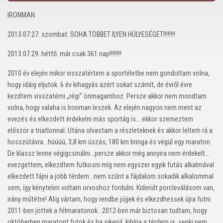
IRONMAN
2013.07.27. szombat: SOHA TÖBBET ILYEN HÜLYESÉGET!!!!!!!!
2013.07.29. hétfő: már csak 361 nap!!!!!!!!
2010 év elején mikor visszatértem a sportéletbe nem gondoltam volna,
hogy idáig eljutok. 6 év kihagyás azért sokat számít, de évről évre
kezdtem visszatérni „régi” önmagamhoz. Persze akkor nem mondtam
volna, hogy valaha is Ironman leszek. Az elején nagyon nem ment az
evezés és elkezdett érdekelni más sportág is… ekkor szemeztem
először a triatlonnal. Utána olvastam a részleteknek és akkor leltem rá a
hosszútávra…húúúú, 3,8 km úszás, 180 km bringa és végül egy maraton.
De klassz lenne végigcsinálni…persze akkor még annyira nem érdekelt…
evezgettem, elkezdtem futkosni míg nem egyszer egyik futás alkalmával
elkezdett fájni a jobb térdem…nem szűnt a fájdalom sokadik alkalommal
sem, így kénytelen voltam orvoshoz fordulni. Kiderült porcleválásom van,
irány műtétre! Alig vártam, hogy rendbe jöjjek és elkezdhessek újra futni.
2011-ben jöttek a félmaratonok…2012-ben már biztosan tudtam, hogy
októberben maratont futok és ha sikerül, kibírja a térdem is, senki nem