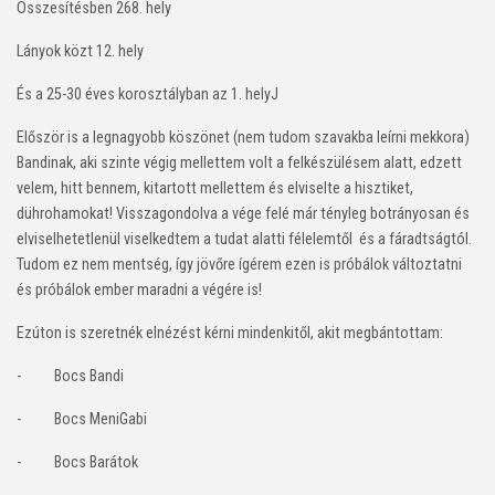
Összesítésben 268. hely
Lányok közt 12. hely
És a 25-30 éves korosztályban az 1. hely
J
Először is a legnagyobb köszönet (nem tudom szavakba leírni mekkora)
Bandinak, aki szinte végig mellettem volt a felkészülésem alatt, edzett
velem, hitt bennem, kitartott mellettem és elviselte a hisztiket,
dührohamokat! Visszagondolva a vége felé már tényleg botrányosan és
elviselhetetlenül viselkedtem a tudat alatti félelemtől
és a fáradtságtól.
Tudom ez nem mentség, így jövőre ígérem ezen is próbálok változtatni
és próbálok ember maradni a végére is!
Ezúton is szeretnék elnézést kérni mindenkitől, akit megbántottam:
-
Bocs Bandi
-
Bocs MeniGabi
-
Bocs Barátok