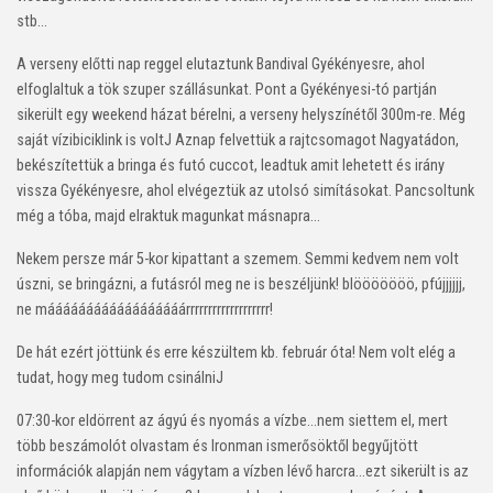
stb…
A verseny előtti nap reggel elutaztunk Bandival Gyékényesre, ahol
elfoglaltuk a tök szuper szállásunkat. Pont a Gyékényesi-tó partján
sikerült egy weekend házat bérelni, a verseny helyszínétől 300m-re. Még
saját vízibiciklink is volt
J
Aznap felvettük a rajtcsomagot Nagyatádon,
bekészítettük a bringa és futó cuccot, leadtuk amit lehetett és irány
vissza Gyékényesre, ahol elvégeztük az utolsó simításokat. Pancsoltunk
még a tóba, majd elraktuk magunkat másnapra…
Nekem persze már 5-kor kipattant a szemem. Semmi kedvem nem volt
úszni, se bringázni, a futásról meg ne is beszéljünk! blööööööö, pfújjjjjj,
ne máááááááááááááááááárrrrrrrrrrrrrrrrrrr!
De hát ezért jöttünk és erre készültem kb. február óta! Nem volt elég a
tudat, hogy meg tudom csinálni
J
07:30-kor eldörrent az ágyú és nyomás a vízbe…nem siettem el, mert
több beszámolót olvastam és Ironman ismerősöktől begyűjtött
információk alapján nem vágytam a vízben lévő harcra…ezt sikerült is az