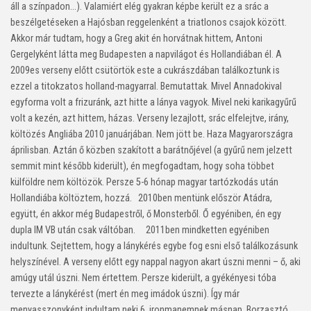
áll a színpadon…). Valamiért elég gyakran képbe került ez a srác a
beszélgetéseken a Hajósban reggelenként a triatlonos csajok között.
Akkor már tudtam, hogy a Greg akit én horvátnak hittem, Antoni
Gergelyként látta meg Budapesten a napvilágot és Hollandiában él. A
2009es verseny előtt csütörtök este a cukrászdában találkoztunk is
ezzel a titokzatos holland-magyarral. Bemutattak. Mivel Annadokival
egyforma volt a frizuránk, azt hitte a lánya vagyok. Mivel neki karikagyűrű
volt a kezén, azt hittem, házas. Verseny lezajlott, srác elfelejtve, irány,
költözés Angliába 2010 januárjában. Nem jött be. Haza Magyarországra
áprilisban. Aztán ő közben szakított a barátnőjével (a gyűrű nem jelzett
semmit mint később kiderült), én megfogadtam, hogy soha többet
külföldre nem költözök. Persze 5-6 hónap magyar tartózkodás után
Hollandiába költöztem, hozzá. 2010ben mentünk először Atádra,
együtt, én akkor még Budapestről, ő Monsterből. Ő egyéniben, én egy
dupla IM VB után csak váltóban. 2011ben mindketten egyéniben
indultunk. Sejtettem, hogy a lánykérés egybe fog esni első találkozásunk
helyszínével. A verseny előtt egy nappal nagyon akart úszni menni – ő, aki
amúgy utál úszni. Nem értettem. Persze kiderült, a gyékényesi tóba
tervezte a lánykérést (mert én meg imádok úszni). Így már
menyasszonyként indultam neki 6. ironmanemnek másnap. Borzasztó