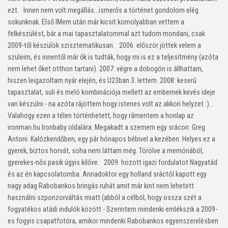
ezt. Innen nem volt megállás…ismerős a történet gondolom elég
sokunknak. Első IMem után már kicsit komolyabban vettem a
felkészülést, bár a mai tapasztalatommal azt tudom mondani, csak
2009-től készülök szisztematikusan. 2006: először jöttek velem a
szüleim, és innentől már ők is tudták, hogy mi is ez a teljesítmény (azóta
nem lehet őket otthon tartani). 2007: végre a dobogón is állhattam,
hiszen leigazoltam nyár elején, és U23ban 3. lettem. 2008: keserű
tapasztalat, suli és meló kombinációja mellett az embernek kevés ideje
van készülni - na azóta rájöttem hogy istenes volt az akkori helyzet :)…
Valahogy ezen a télen történhetett, hogy rámentem a honlap az
ironman.hu Ironbaby oldalára. Megakadt a szemem egy srácon: Greg
Antoni. Kalózkendőben, egy pár hónapos bébivel a kezében. Helyes ez a
gyerek, biztos horvát, soha nem láttam még. Törölve a memóriából,
gyerekes-nős pasik úgyis kilőve. 2009. hozott igazi fordulatot Nagyatád
és az én kapcsolatomba. Annadoktor egy holland sráctól kapott egy
nagy adag Rabobankos bringás ruhát amit már kint nem lehetett
használni szponzorváltás miatt (abból a célból, hogy ossza szét a
fogyatékos atádi indulók között - Szerintem mindenki emlékszik a 2009-
es fogyis csapatfotóra, amikor mindenki Rabobankos egyenszerelésben