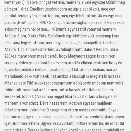
keményen ;) Szóval bringát vettem, mentem is vele egyszer 60kmt meg
párszor 1 órát. Emellett úszócuccom az úgy alapból volt, meg egy
aerobik térdgatyám, sporttopom, meg egy fehér trikóm. Ja és egy kínai
piacos „Nike” cipőm. SPD? Szar cipő tönkrevághatja a lábam? Na ezekről
akkor még nem hallottam… Kiskunfélegyházáról vonattal mentem
Atádra. 6 óra, 3 átszállás. Szülőknek egy kikötése volt: vasárnap kora
délutánra legyek otthon, mert anyu szülinapját ünnepeltük. Leértem
Atádra. 1 db embert ismertem, a „felbújtómat”, Gábort Pécsről, aki a
2004es maratonon mesélt arról, hogy Magyarországon is van ilyen
verseny. Koleszos szobatársaim nem akarták elhinni pénteken hogy én
egyéniben indulok (először csak a bringát látták a szobában, már az
maradandó sokk volt nekik, hát amikor a kiscsajt is meglátták hozzá).
Másnap este Pilóta kekszet eszegettem a folyosón (másom nem volt)
földöntúli mosollyal a képemen, mikor hazaértek. Utána már nem
kérdeztek többet :) Vasárnap reggel 6kor felpattantam a bringára és
mentem a vonathoz. Délre hazaértem. Közben egyszer majdnem
elájultam mert akkor már 3 napja nem ettem rendes ennivalót. Egyet
bántam meg így visszanézve: nem lehettem ott az eredményhirdetésen.
Igen, Ironman lettem. Ugyan lassú voltam, 14:05re értem be, de rohadtul
nem érdekelt. Persze legfiatalabbként, közel nulla edzéssel produkáltam