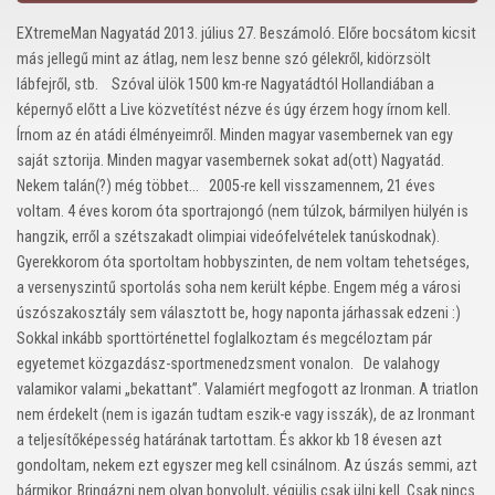
EXtremeMan Nagyatád 2013. július 27. Beszámoló. Előre bocsátom kicsit
más jellegű mint az átlag, nem lesz benne szó gélekről, kidörzsölt
lábfejről, stb. Szóval ülök 1500 km-re Nagyatádtól Hollandiában a
képernyő előtt a Live közvetítést nézve és úgy érzem hogy írnom kell.
Írnom az én atádi élményeimről. Minden magyar vasembernek van egy
saját sztorija. Minden magyar vasembernek sokat ad(ott) Nagyatád.
Nekem talán(?) még többet... 2005-re kell visszamennem, 21 éves
voltam. 4 éves korom óta sportrajongó (nem túlzok, bármilyen hülyén is
hangzik, erről a szétszakadt olimpiai videófelvételek tanúskodnak).
Gyerekkorom óta sportoltam hobbyszinten, de nem voltam tehetséges,
a versenyszintű sportolás soha nem került képbe. Engem még a városi
úszószakosztály sem választott be, hogy naponta járhassak edzeni :)
Sokkal inkább sporttörténettel foglalkoztam és megcéloztam pár
egyetemet közgazdász-sportmenedzsment vonalon. De valahogy
valamikor valami „bekattant”. Valamiért megfogott az Ironman. A triatlon
nem érdekelt (nem is igazán tudtam eszik-e vagy isszák), de az Ironmant
a teljesítőképesség határának tartottam. És akkor kb 18 évesen azt
gondoltam, nekem ezt egyszer meg kell csinálnom. Az úszás semmi, azt
bármikor. Bringázni nem olyan bonyolult, végülis csak ülni kell. Csak nincs