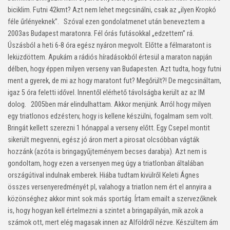
biciklim. Futni 42kmt? Azt nem lehet megcsinálni, csak az „ilyen Kropkó
féle űrlényeknek”. Szóval ezen gondolatmenet után beneveztem a
2003as Budapest maratonra. Fél órás futásokkal „edzettem” rá.
Úszásból a heti 6-8 óra egész nyáron megvolt. Előtte a félmaratont is
leküzdöttem. Apukám a rádiós híradásokból értesül a maraton napján
délben, hogy éppen milyen verseny van Budapesten. Azt tudta, hogy futni
ment a gyerek, de mi az hogy maratont fut? Megőrült?! De megcsináltam,
igaz 5 óra feletti idővel. Innentől elérhető távolságba került az az IM
dolog. 2005ben már elindulhattam. Akkor menjünk. Arról hogy milyen
egy triatlonos edzésterv, hogy is kellene készülni, fogalmam sem volt.
Bringát kellett szerezni 1 hónappal a verseny előtt. Egy Csepel montit
sikerült megvenni, egész jó áron mert a pirosat olcsóbban vágták
hozzánk (azóta is bringagyűjteményem becses darabja). Azt nem is
gondoltam, hogy ezen a versenyen meg úgy a triatlonban általában
országútival indulnak emberek. Hiába tudtam kivülről Keleti Ágnes
összes versenyeredményét pl, valahogy a triatlon nem ért el annyira a
közönséghez akkor mint sok más sportág. Írtam emailt a szervezőknek
is, hogy hogyan kell értelmezni a szintet a bringapályán, mik azok a
számok ott, mert elég magasak innen az Alföldről nézve. Készültem ám