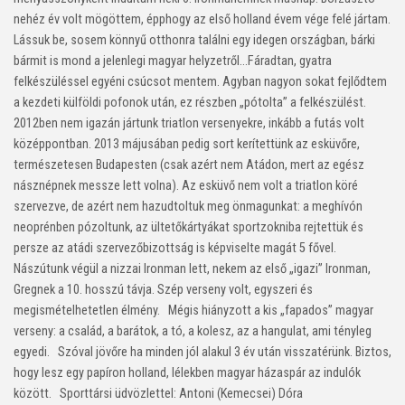
nehéz év volt mögöttem, épphogy az első holland évem vége felé jártam.
Lássuk be, sosem könnyű otthonra találni egy idegen országban, bárki
bármit is mond a jelenlegi magyar helyzetről…Fáradtan, gyatra
felkészüléssel egyéni csúcsot mentem. Agyban nagyon sokat fejlődtem
a kezdeti külföldi pofonok után, ez részben „pótolta” a felkészülést.
2012ben nem igazán jártunk triatlon versenyekre, inkább a futás volt
középpontban. 2013 májusában pedig sort kerítettünk az esküvőre,
természetesen Budapesten (csak azért nem Atádon, mert az egész
násznépnek messze lett volna). Az esküvő nem volt a triatlon köré
szervezve, de azért nem hazudtoltuk meg önmagunkat: a meghívón
neoprénben pózoltunk, az ültetőkártyákat sportzokniba rejtettük és
persze az atádi szervezőbizottság is képviselte magát 5 fővel.
Nászútunk végül a nizzai Ironman lett, nekem az első „igazi” Ironman,
Gregnek a 10. hosszú távja. Szép verseny volt, egyszeri és
megismételhetetlen élmény. Mégis hiányzott a kis „fapados” magyar
verseny: a család, a barátok, a tó, a kolesz, az a hangulat, ami tényleg
egyedi. Szóval jövőre ha minden jól alakul 3 év után visszatérünk. Biztos,
hogy lesz egy papíron holland, lélekben magyar házaspár az indulók
között. Sporttársi üdvözlettel: Antoni (Kemecsei) Dóra