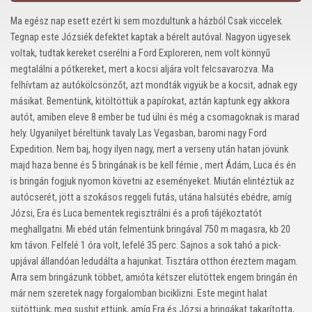
Ma egész nap esett ezért ki sem mozdultunk a házból Csak viccelek.
Tegnap este Józsiék defektet kaptak a bérelt autóval. Nagyon ügyesek
voltak, tudtak kereket cserélni a Ford Exploreren, nem volt könnyű
megtalálni a pótkereket, mert a kocsi aljára volt felcsavarozva. Ma
felhívtam az autókölcsönzőt, azt mondták vigyük be a kocsit, adnak egy
másikat. Bementünk, kitöltöttük a papírokat, aztán kaptunk egy akkora
autót, amiben eleve 8 ember be tud ülni és még a csomagoknak is marad
hely. Ugyanilyet béreltünk tavaly Las Vegasban, baromi nagy Ford
Expedition. Nem baj, hogy ilyen nagy, mert a verseny után hatan jövünk
majd haza benne és 5 bringának is be kell férnie , mert Ádám, Luca és én
is bringán fogjuk nyomon követni az eseményeket. Miután elintéztük az
autócserét, jött a szokásos reggeli futás, utána halsütés ebédre, amíg
Józsi, Era és Luca bementek regisztrálni és a profi tájékoztatót
meghallgatni. Mi ebéd után felmentünk bringával 750 m magasra, kb 20
km távon. Felfelé 1 óra volt, lefelé 35 perc. Sajnos a sok tahó a pick-
upjával állandóan ledudálta a hajunkat. Tisztára otthon éreztem magam.
Arra sem bringázunk többet, amióta kétszer elütöttek engem bringán én
már nem szeretek nagy forgalomban biciklizni. Este megint halat
sütöttünk, meg sushit ettünk, amíg Era és Józsi a bringákat takarította,