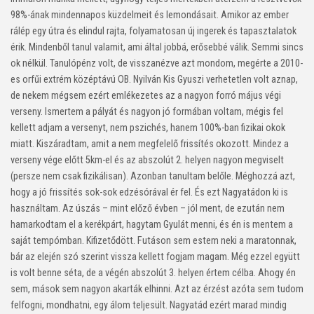
98%-ának mindennapos küzdelmeit és lemondásait. Amikor az ember
rálép egy útra és elindul rajta, folyamatosan új ingerek és tapasztalatok
érik. Mindenből tanul valamit, ami által jobbá, erősebbé válik. Semmi sincs
ok nélkül. Tanulópénz volt, de visszanézve azt mondom, megérte a 2010-
es orfűi extrém középtávú OB. Nyilván Kis Gyuszi verhetetlen volt aznap,
de nekem mégsem ezért emlékezetes az a nagyon forró május végi
verseny. Ismertem a pályát és nagyon jó formában voltam, mégis fel
kellett adjam a versenyt, nem pszichés, hanem 100%-ban fizikai okok
miatt. Kiszáradtam, amit a nem megfelelő frissítés okozott. Mindez a
verseny vége előtt 5km-el és az abszolút 2. helyen nagyon megviselt
(persze nem csak fizikálisan). Azonban tanultam belőle. Méghozzá azt,
hogy a jó frissítés sok-sok edzésórával ér fel. És ezt Nagyatádon ki is
használtam. Az úszás – mint előző évben – jól ment, de ezután nem
hamarkodtam el a kerékpárt, hagytam Gyulát menni, és én is mentem a
saját tempómban. Kifizetődött. Futáson sem estem neki a maratonnak,
bár az elején szó szerint vissza kellett fogjam magam. Még ezzel együtt
is volt benne séta, de a végén abszolút 3. helyen értem célba. Ahogy én
sem, mások sem nagyon akarták elhinni. Azt az érzést azóta sem tudom
felfogni, mondhatni, egy álom teljesült. Nagyatád ezért marad mindig