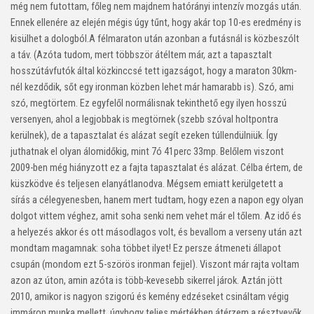
még nem futottam, főleg nem majdnem hatórányi intenzív mozgás után.
Ennek ellenére az elején mégis úgy tűnt, hogy akár top 10-es eredmény is
kisülhet a dologból.A félmaraton után azonban a futásnál is közbeszólt
a táv. (Azóta tudom, mert többször átéltem már, azt a tapasztalt
hosszútávfutók által közkinccsé tett igazságot, hogy a maraton 30km-
nél kezdődik, sőt egy ironman közben lehet már hamarabb is). Szó, ami
szó, megtörtem. Ez egyfelől normálisnak tekinthető egy ilyen hosszú
versenyen, ahol a legjobbak is megtörnek (szebb szóval holtpontra
kerülnek), de a tapasztalat és alázat segít ezeken túllendülniük. Így
juthatnak el olyan álomidőkig, mint 7ó 41perc 33mp. Belőlem viszont
2009-ben még hiányzott ez a fajta tapasztalat és alázat. Célba értem, de
küszködve és teljesen elanyátlanodva. Mégsem emiatt kerülgetett a
sírás a célegyenesben, hanem mert tudtam, hogy ezen a napon egy olyan
dolgot vittem véghez, amit soha senki nem vehet már el tőlem. Az idő és
a helyezés akkor és ott másodlagos volt, és bevallom a verseny után azt
mondtam magamnak: soha többet ilyet! Ez persze átmeneti állapot
csupán (mondom ezt 5-szörös ironman fejjel). Viszont már rajta voltam
azon az úton, amin azóta is több-kevesebb sikerrel járok. Aztán jött
2010, amikor is nagyon szigorú és kemény edzéseket csináltam végig
immáron munka mellett, úgyhogy teljes mértékben átérzem a résztvevők