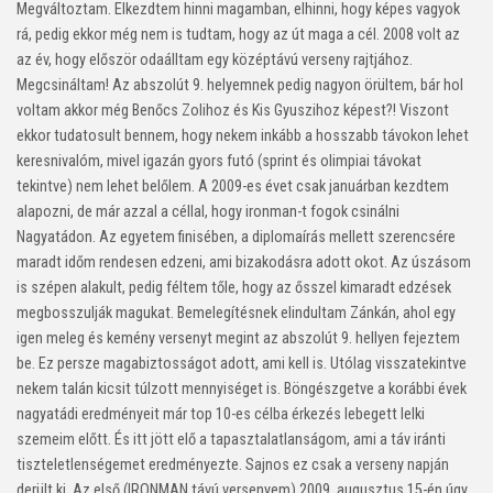
Megváltoztam. Elkezdtem hinni magamban, elhinni, hogy képes vagyok
rá, pedig ekkor még nem is tudtam, hogy az út maga a cél. 2008 volt az
az év, hogy először odaálltam egy középtávú verseny rajtjához.
Megcsináltam! Az abszolút 9. helyemnek pedig nagyon örültem, bár hol
voltam akkor még Benőcs Zolihoz és Kis Gyuszihoz képest?! Viszont
ekkor tudatosult bennem, hogy nekem inkább a hosszabb távokon lehet
keresnivalóm, mivel igazán gyors futó (sprint és olimpiai távokat
tekintve) nem lehet belőlem. A 2009-es évet csak januárban kezdtem
alapozni, de már azzal a céllal, hogy ironman-t fogok csinálni
Nagyatádon. Az egyetem finisében, a diplomaírás mellett szerencsére
maradt időm rendesen edzeni, ami bizakodásra adott okot. Az úszásom
is szépen alakult, pedig féltem tőle, hogy az ősszel kimaradt edzések
megbosszulják magukat. Bemelegítésnek elindultam Zánkán, ahol egy
igen meleg és kemény versenyt megint az abszolút 9. hellyen fejeztem
be. Ez persze magabiztosságot adott, ami kell is. Utólag visszatekintve
nekem talán kicsit túlzott mennyiséget is. Böngészgetve a korábbi évek
nagyatádi eredményeit már top 10-es célba érkezés lebegett lelki
szemeim előtt. És itt jött elő a tapasztalatlanságom, ami a táv iránti
tiszteletlenségemet eredményezte. Sajnos ez csak a verseny napján
derült ki. Az első (IRONMAN távú versenyem) 2009. augusztus 15-én úgy