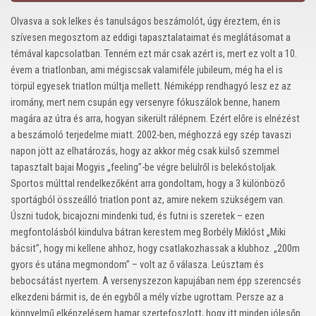
Olvasva a sok lelkes és tanulságos beszámolót, úgy éreztem, én is
szívesen megosztom az eddigi tapasztalataimat és meglátásomat a
témával kapcsolatban. Tenném ezt már csak azért is, mert ez volt a 10.
évem a triatlonban, ami mégiscsak valamiféle jubileum, még ha el is
törpül egyesek triatlon múltja mellett. Némiképp rendhagyó lesz ez az
iromány, mert nem csupán egy versenyre fókuszálok benne, hanem
magára az útra és arra, hogyan sikerült rálépnem. Ezért előre is elnézést
a beszámoló terjedelme miatt. 2002-ben, méghozzá egy szép tavaszi
napon jött az elhatározás, hogy az akkor még csak külső szemmel
tapasztalt bajai Mogyis „feeling”-be végre belülről is belekóstoljak.
Sportos múlttal rendelkezőként arra gondoltam, hogy a 3 különböző
sportágból összeálló triatlon pont az, amire nekem szükségem van.
Úszni tudok, bicajozni mindenki tud, és futni is szeretek – ezen
megfontolásból kiindulva bátran kerestem meg Borbély Miklóst „Miki
bácsit”, hogy mi kellene ahhoz, hogy csatlakozhassak a klubhoz. „200m
gyors és utána megmondom” – volt az ő válasza. Leúsztam és
bebocsátást nyertem. A versenyszezon kapujában nem épp szerencsés
elkezdeni bármit is, de én egyből a mély vízbe ugrottam. Persze az a
könnyelmű elképzelésem hamar szertefoszlott, hogy itt minden jólesőn