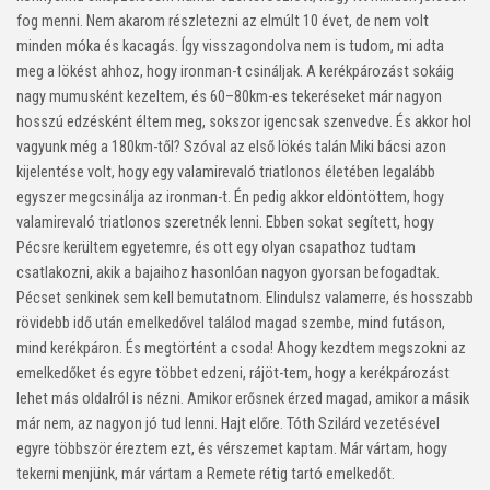
fog menni. Nem akarom részletezni az elmúlt 10 évet, de nem volt
minden móka és kacagás. Így visszagondolva nem is tudom, mi adta
meg a lökést ahhoz, hogy ironman-t csináljak. A kerékpározást sokáig
nagy mumusként kezeltem, és 60–80km-es tekeréseket már nagyon
hosszú edzésként éltem meg, sokszor igencsak szenvedve. És akkor hol
vagyunk még a 180km-től? Szóval az első lökés talán Miki bácsi azon
kijelentése volt, hogy egy valamirevaló triatlonos életében legalább
egyszer megcsinálja az ironman-t. Én pedig akkor eldöntöttem, hogy
valamirevaló triatlonos szeretnék lenni. Ebben sokat segített, hogy
Pécsre kerültem egyetemre, és ott egy olyan csapathoz tudtam
csatlakozni, akik a bajaihoz hasonlóan nagyon gyorsan befogadtak.
Pécset senkinek sem kell bemutatnom. Elindulsz valamerre, és hosszabb
rövidebb idő után emelkedővel találod magad szembe, mind futáson,
mind kerékpáron. És megtörtént a csoda! Ahogy kezdtem megszokni az
emelkedőket és egyre többet edzeni, rájöt-tem, hogy a kerékpározást
lehet más oldalról is nézni. Amikor erősnek érzed magad, amikor a másik
már nem, az nagyon jó tud lenni. Hajt előre. Tóth Szilárd vezetésével
egyre többször éreztem ezt, és vérszemet kaptam. Már vártam, hogy
tekerni menjünk, már vártam a Remete rétig tartó emelkedőt.