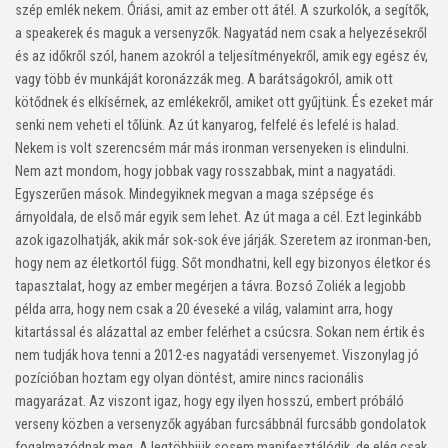
szép emlék nekem. Óriási, amit az ember ott átél. A szurkolók, a segítők,
a speakerek és maguk a versenyzők. Nagyatád nem csak a helyezésekről
és az időkről szól, hanem azokról a teljesítményekről, amik egy egész év,
vagy több év munkáját koronázzák meg. A barátságokról, amik ott
kötődnek és elkísérnek, az emlékekről, amiket ott gyűjtünk. És ezeket már
senki nem veheti el tőlünk. Az út kanyarog, felfelé és lefelé is halad.
Nekem is volt szerencsém már más ironman versenyeken is elindulni.
Nem azt mondom, hogy jobbak vagy rosszabbak, mint a nagyatádi.
Egyszerűen mások. Mindegyiknek megvan a maga szépsége és
árnyoldala, de első már egyik sem lehet. Az út maga a cél. Ezt leginkább
azok igazolhatják, akik már sok-sok éve járják. Szeretem az ironman-ben,
hogy nem az életkortól függ. Sőt mondhatni, kell egy bizonyos életkor és
tapasztalat, hogy az ember megérjen a távra. Bozsó Zoliék a legjobb
példa arra, hogy nem csak a 20 éveseké a világ, valamint arra, hogy
kitartással és alázattal az ember felérhet a csúcsra. Sokan nem értik és
nem tudják hova tenni a 2012-es nagyatádi versenyemet. Viszonylag jó
pozícióban hoztam egy olyan döntést, amire nincs racionális
magyarázat. Az viszont igaz, hogy egy ilyen hosszú, embert próbáló
verseny közben a versenyzők agyában furcsábbnál furcsább gondolatok
fogalmazódnak meg. A legtöbbjük sosem manifesztálódik, de elég csak