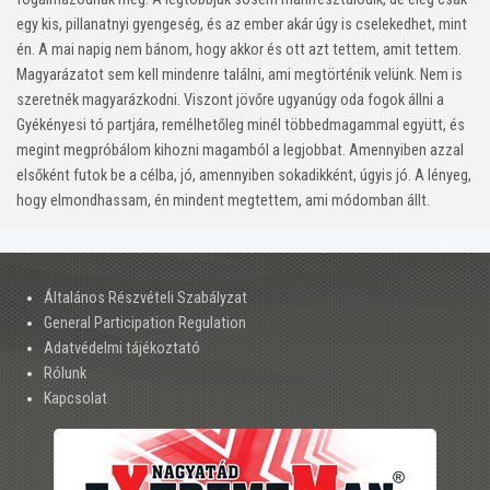
egy kis, pillanatnyi gyengeség, és az ember akár úgy is cselekedhet, mint
én. A mai napig nem bánom, hogy akkor és ott azt tettem, amit tettem.
Magyarázatot sem kell mindenre találni, ami megtörténik velünk. Nem is
szeretnék magyarázkodni. Viszont jövőre ugyanúgy oda fogok állni a
Gyékényesi tó partjára, remélhetőleg minél többedmagammal együtt, és
megint megpróbálom kihozni magamból a legjobbat. Amennyiben azzal
elsőként futok be a célba, jó, amennyiben sokadikként, úgyis jó. A lényeg,
hogy elmondhassam, én mindent megtettem, ami módomban állt.
Általános Részvételi Szabályzat
General Participation Regulation
Adatvédelmi tájékoztató
Rólunk
Kapcsolat