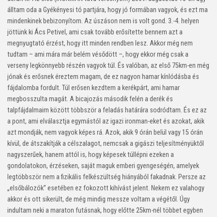
álltam oda a Gyékényesi tó partjára, hogy jó formában vagyok, és ezt ma
mindenkinek bebizonyítom. Az úszáson nem is volt gond. 3.-4. helyen
jöttünk ki Ács Petivel, ami csak tovább erősítette bennem azt a
megnyugtató érzést, hogy itt minden rendben lesz. Akkor még nem
tudtam – ami mára már belém vésődött –, hogy ekkor még csak a
verseny legkönnyebb részén vagyok túl. És valóban, az első 75km-en még
jónak és erősnek éreztem magam, de ez nagyon hamar kínlódásba és
fájdalomba fordult. Túl erősen kezdtem a kerékpárt, ami hamar
megbosszulta magát. A bicajozás második felén a derék és
talpfájdalmaim között többször a feladás határára sodródtam. És ez az
a pont, ami elválasztja egymástól az igazi ironman-eket és azokat, akik
azt mondják, nem vagyok képes rá. Azok, akik 9 órán belül vagy 15 órán
kívül, de átszakítják a célszalagot, nemcsak a gigászi teljesítményüktől
nagyszerűek, hanem attól is, hogy képesek túllépni ezeken a
gondolatokon, érzéseken, saját maguk emberi gyengeségén, amelyek
legtöbbször nem a fizikális felkészültség hiányából fakadnak. Persze az
„elsőbálozók” esetében ez fokozott kihívást jelent. Nekem ez valahogy
akkor és ott sikerült, de még mindig messze voltam a végétől. Úgy
indultam neki a maraton futásnak, hogy előtte 25km-nél többet egyben