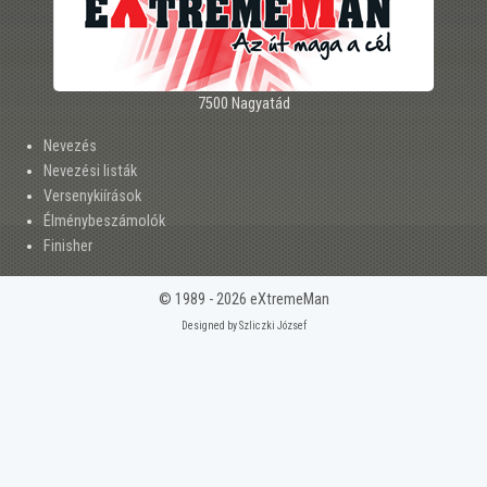
7500 Nagyatád
Nevezés
Nevezési listák
Versenykiírások
Élménybeszámolók
Finisher
© 1989 - 2026 eXtremeMan
Designed by Szliczki József