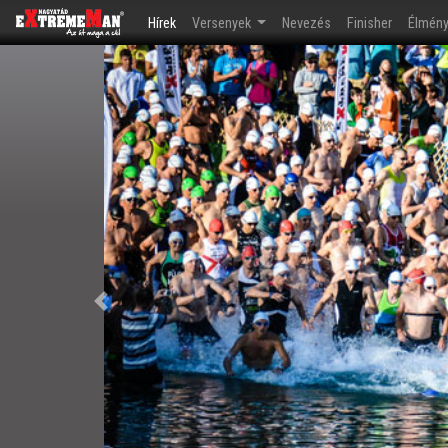
(current)
Hírek
Versenyek
Nevezés
Finisher
Élmén
Előző