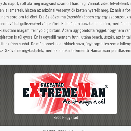
y Jó napot, volt aki meg magyarul számolt háromig. Vannak videófelvételeink i
 is ismertek, hiszen az arizónai versenyt ők ketten nyerték meg. Ez már a fot
t nem sorolom fel őket. Era és Józsi ma (szerdán) éppen egy-egy szponzoruk s
hi nevű hal grillezésével várjuk őket. Feleségem büszke lenne rám, mert én csi
kialudtam magam, fél nyolcig bírtam. Ádám úgy gondolta reggel, hogy nem vár 
apjáraton is túl gyors. Én is egyedül mentem futni, utána beach, úszás, aztán t
ttünk friss sushit. De már jönnek is a többiek haza, úgyhogy leteszem a billen
sz. Szóval ne irígykedjetek, mert ez a sok írás kimerítő. Hamarosan jelentkezem
7500 Nagyatád