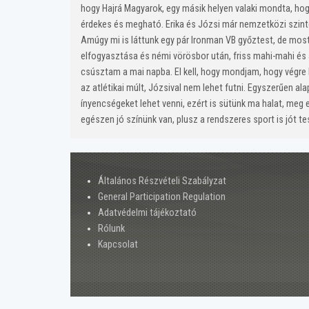
hogy Hajrá Magyarok, egy másik helyen valaki mondta, hog
érdekes és megható. Erika és Józsi már nemzetközi szinten
Amúgy mi is láttunk egy pár Ironman VB győztest, de mos
elfogyasztása és némi vörösbor után, friss mahi-mahi és a
csúsztam a mai napba. El kell, hogy mondjam, hogy végre 
az atlétikai múlt, Józsival nem lehet futni. Egyszerűen al
ínyencségeket lehet venni, ezért is sütünk ma halat, meg e
egészen jó színünk van, plusz a rendszeres sport is jót te
Általános Részvételi Szabályzat
General Participation Regulation
Adatvédelmi tájékoztató
Rólunk
Kapcsolat