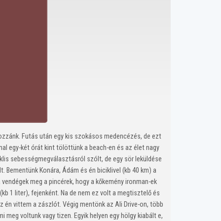
tt hozzánk. Futás után egy kis szokásos medencézés, de ezt
l egy-két órát kint tölöttünk a beach-en és az élet nagy
klis sebességmegválasztásról szólt, de egy sör leküldése
. Bementünk Konára, Ádám és én biciklivel (kb 40 km) a
 a vendégek meg a pincérek, hogy a kőkemény ironman-ek
kb 1 liter), fejenként. Na de nem ez volt a megtisztelő és
 én vittem a zászlót. Végig mentönk az Ali Drive-on, több
i meg voltunk vagy tizen. Egyik helyen egy hölgy kiabált e,