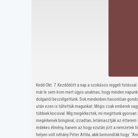
Kedd Okt. 7. Kezdődött a nap a szokásos reggeli futással.
már le sem írom mert úgyis unalmas, hogy minden napunk í
dolgairól beszélgettünk. Sok mindenben hasonlóan gondol
után ezen is túltettük magunkat. Mégis csak emberek vag
többiek kocsival. Míg megérkeztek, mi megittunk gyorsan
megérkenek bringával, izzadtan, letámasztják az étterem te
érdekes élmény, hanem az hogy ezután jött a nemzetek fel
helyen volt néhány Péter Attila, akik bemondták hogy: "And