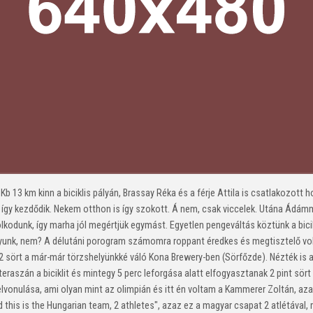
 Kb 13 km kinn a biciklis pályán, Brassay Réka és a férje Attila is csatlakozo
gy kezdődik. Nekem otthon is így szokott. Á nem, csak viccelek. Utána Ádámma
kodunk, így marha jól megértjük egymást. Egyetlen pengeváltás köztünk a bici
yunk, nem? A délutáni porogram számomra roppant éredkes és megtisztelő volt
 2 sört a már-már törzshelyünkké váló Kona Brewery-ben (Sörfőzde). Nézték is
raszán a biciklit és mintegy 5 perc leforgása alatt elfogyasztanak 2 pint sört (
vonulása, ami olyan mint az olimpián és itt én voltam a Kammerer Zoltán, azaz
 this is the Hungarian team, 2 athletes", azaz ez a magyar csapat 2 atlétával, m