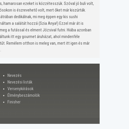
s, hamarosan ezeket is közzétesszük. Szóval jó buli volt,
ósokon is észrevehető volt, mert őket már kiszúrták.
átrában dedikálnak, mi meg éppen egy kis sushi
náltam a salátát hozzá (Szia Anya!) Ezzel már át is
meg a futással és elment Józsival futni. Hiába azonban
aláltunk itt egy gourmet áruházat, ahol mindenféle
ytűt. Remélem otthon is meleg van, mert itt igen és már
.
Nevezés
Nevezési listák
Versenykiírások
Élménybeszámolók
Finisher